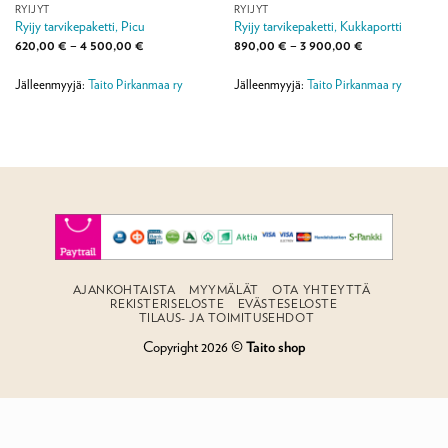
RYIJYT
RYIJYT
Ryijy tarvikepaketti, Picu
Ryijy tarvikepaketti, Kukkaportti
Hintaluokka:
Hintaluokka:
620,00
€
–
4 500,00
€
890,00
€
–
3 900,00
€
620,00 €
890,00 €
-
-
4
3
Jälleenmyyjä:
Taito Pirkanmaa ry
Jälleenmyyjä:
Taito Pirkanmaa ry
500,00 €
900,00 €
AJANKOHTAISTA
MYYMÄLÄT
OTA YHTEYTTÄ
REKISTERISELOSTE
EVÄSTESELOSTE
TILAUS- JA TOIMITUSEHDOT
Copyright 2026 ©
Taito shop