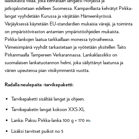
laadukasta villaa, joka kehrätään langaksi Norjassa ja
jatkojalostetaan edelleen Suomessa. Kampavillasta kehrätyt Pirkka-
langat vyyhdetään Kurussa ja värjätään Hämeenkyrössä.
Värjäyksessä käytetään EU-standardien mukaisia värejä, ja toiminta
on ympäristöviraston antamien ympäristöohjeiden mukaista.
Pirkka-lankojen laatua tarkkaillaan monessa työvaiheessa.
Viimeisimpänä vyyhdit tarkastetaan ja vyötetään yksitellen Taito
Pirkanmaalla Tampereen Verkarannassa. Lankaklassikko on
suomalaisen lankatuotannon helmi, joka säilyttänyt laatunsa ja
värien upeutensa pian viisikymmentä vuotta.
Radalla neulepaita -tarvikepaketti:
Tarvikepaketti sisältää langat ja ohjeen.
Tarvikepaketin langat kokoon XXS-XL
Lanka: Paksu Pirkka-lanka 100 g = 170 m
›
Lisäksi tarvitset puikot no 5