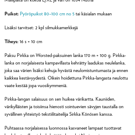
Puikot:
Pyöröpuikot 80–100 cm no 5
tai käsialan mukaan
Lisäksi tarvitset: 2 kpl silmukkamerkkejä
Tiheys:
16 s = 10 cm
Paksu Pirkka on Worsted-paksuinen lanka 170 m = 100 g. Pirkka-
lanka on norjalaisesta kampavillasta kehrätty laadukas neulelanka,
joka saa värien lisäksi kehuja hyvästä neulomistuntumasta ja ennen
kaikkea kestävyydestä. Oikein hoidettuna Pirkka-langasta neulottu
vaate kestää jopa vuosikymmeniä.
Pirkka-langan salaisuus on sen huikea värikartta. Kauniiden,
värikylläisten ja toisiinsa hienosti sointuevien sävyjen taustalla on
syvällinen yhteistyö tekstiilitaiteilija Sirkka Könösen kanssa.
Puhtaassa norjalaisessa luonnossa kasvaneet lampaat tuottavat