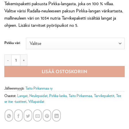
Tekemispaketti paksusta Pirkka-langasta, joka on 100 % villaa.
Valitse värisi Radalla-neuleeseen paksun Pirkka-langan värikartasta,
mallineuleen väri on 1034 nutria Tarvikepaketti sisältää langat ja
ohjeen. Lisäksi tarvitset pyöröpuikot no 5.
Pirkka väri
Radalla-neulepaita tarvikepaketti määrä
LISÄÄ OSTOSKORIIN
Jälleenmyyjä:
Taito Pirkanmaa ry
Osastot:
Langat
,
Neulepaidat
,
Pirkka-lanka
,
Taito Pirkanmaa
,
Tarvikepaketit
,
Tee
se itse -tuotteet
,
Villapaidat