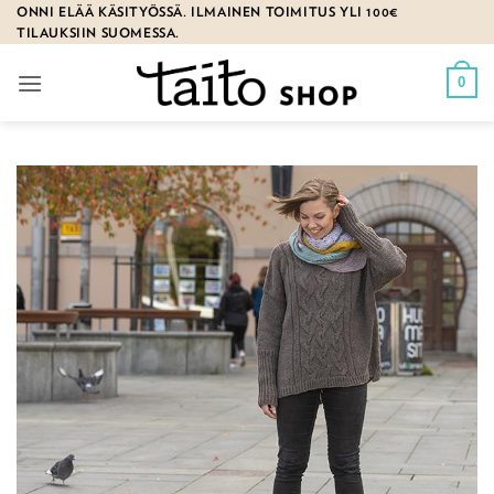
Skip
ONNI ELÄÄ KÄSITYÖSSÄ. ILMAINEN TOIMITUS YLI 100€
TILAUKSIIN SUOMESSA.
to
content
0