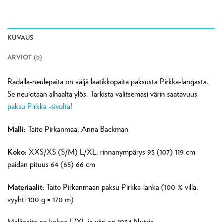
KUVAUS
ARVIOT (0)
Radalla-neulepaita on väljä laatikkopaita paksusta Pirkka-langasta.
Se neulotaan alhaalta ylös. Tarkista valitsemasi värin saatavuus
paksu Pirkka -sivulta
!
Malli:
Taito Pirkanmaa, Anna Backman
Koko:
XXS/XS (S/M) L/XL, rinnanympärys 95 (107) 119 cm
paidan pituus 64 (65) 66 cm
Materiaalit:
Taito Pirkanmaan paksu Pirkka-lanka (100 % villa,
vyyhti 100 g = 170 m)
Mallipaita on kokoa L/XL ja väri on 1034 Nutria