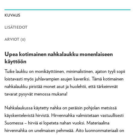
KUVAUS
LISÄTIEDOT
ARVIOT (0)
Upea kotimainen nahkalaukku monenlaiseen
käyttöön
Tuike laukku on monikäyttöinen, minimalistinen, ajaton tyyli sopii
loistavasti myös juhlavampien asujen kaveriksi. Tämä kotimainen
nahkalaukku piristää monet asut ja huolehtii, että tärkeimmät
tavarat pysyvät menossa mukana!
Nahkalaukussa käytetty nahka on peräisin pohjolan metsissä
käyskentelevistä hirvistä. Hirvennahka valmistetaan vastuullisesti
Suomessa – hirviä ei lopeteta nahan vuoksi. Materiaalina
hirvennahka on unelmaisen pehmeää. Aito luonnonmateriaali on