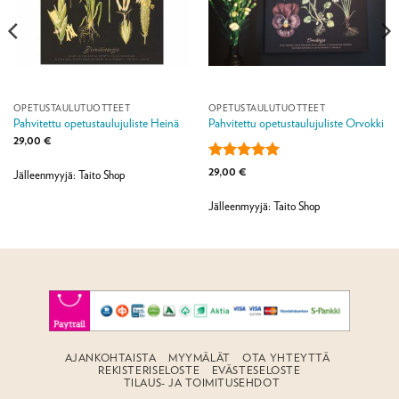
OPETUSTAULUTUOTTEET
OPETUSTAULUTUOTTEET
Pahvitettu opetustaulujuliste Heinä
Pahvitettu opetustaulujuliste Orvokki
29,00
€
Arvostelu
29,00
€
Jälleenmyyjä: Taito Shop
tuotteesta:
5
/ 5
Jälleenmyyjä: Taito Shop
AJANKOHTAISTA
MYYMÄLÄT
OTA YHTEYTTÄ
REKISTERISELOSTE
EVÄSTESELOSTE
TILAUS- JA TOIMITUSEHDOT