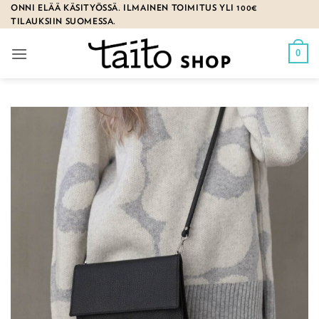
Skip
ONNI ELÄÄ KÄSITYÖSSÄ. ILMAINEN TOIMITUS YLI 100€
TILAUKSIIN SUOMESSA.
to
content
0