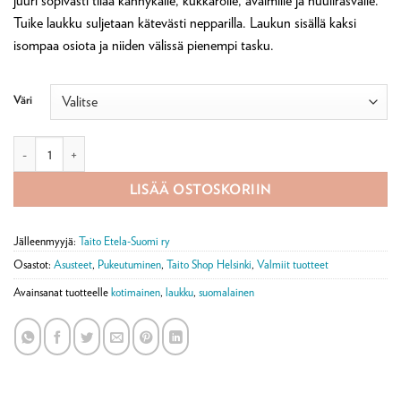
juuri sopivasti tilaa kännykälle, kukkarolle, avaimille ja huulirasvalle.
Tuike laukku suljetaan kätevästi nepparilla. Laukun sisällä kaksi
isompaa osiota ja niiden välissä pienempi tasku.
Väri
Tuike nahkalaukku määrä
LISÄÄ OSTOSKORIIN
Jälleenmyyjä:
Taito Etela-Suomi ry
Osastot:
Asusteet
,
Pukeutuminen
,
Taito Shop Helsinki
,
Valmiit tuotteet
Avainsanat tuotteelle
kotimainen
,
laukku
,
suomalainen