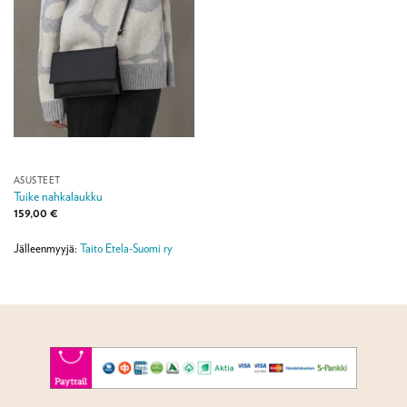
ASUSTEET
Tuike nahkalaukku
159,00
€
Jälleenmyyjä:
Taito Etela-Suomi ry