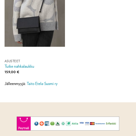
ASUSTEET
Tuike nahkalaukku
159,00
€
Jälleenmyyjä:
Taito Etela-Suomi ry