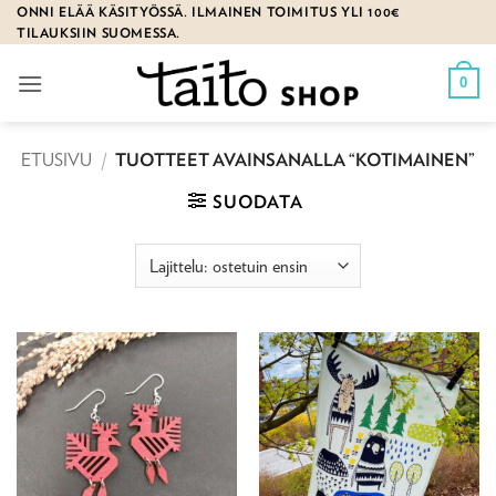
Skip
ONNI ELÄÄ KÄSITYÖSSÄ. ILMAINEN TOIMITUS YLI 100€
TILAUKSIIN SUOMESSA.
to
content
0
ETUSIVU
/
TUOTTEET AVAINSANALLA “KOTIMAINEN”
SUODATA