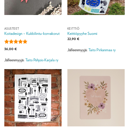
ASUSTEET
KEITTIÖ
Koitadesign – Kukkilintu-korvakorut
Keittiöpyyhe Suomi
22,90
€
Arvostelu
36,00
€
Jälleenmyyjä:
Taito Pirkanmaa ry
tuotteesta:
5
/ 5
Jälleenmyyjä:
Taito Pohjois-Karjala ry