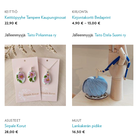
KEITTIÖ
KIRJONTA
Keittiöpyyhe Tampere Kaupunginosat
Kirjontakortti Bedaprint
Hintaluokka:
22,90
€
4,90
€
–
13,00
€
4,90 €
-
13,00 €
Jälleenmyyjä:
Taito Pirkanmaa ry
Jälleenmyyjä:
Taito Etela-Suomi ry
ASUSTEET
MUUT
Sirpale Korut
Lankakerän pidike
28,00
€
16,50
€