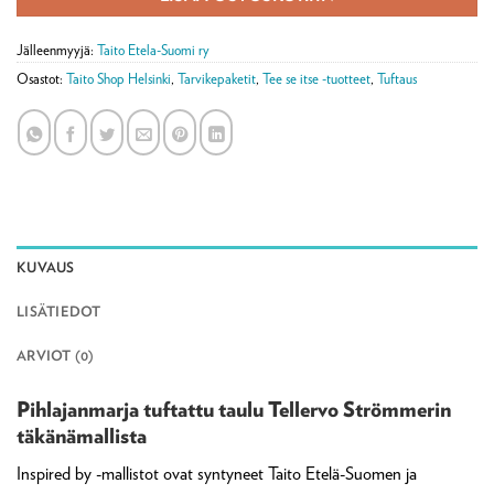
Jälleenmyyjä:
Taito Etela-Suomi ry
Osastot:
Taito Shop Helsinki
,
Tarvikepaketit
,
Tee se itse -tuotteet
,
Tuftaus
KUVAUS
LISÄTIEDOT
ARVIOT (0)
Pihlajanmarja tuftattu taulu Tellervo Strömmerin
täkänämallista
Inspired by -mallistot ovat syntyneet Taito Etelä-Suomen ja