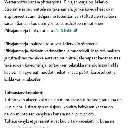
Wetterhoffin kanssa yhteistyönä. Pihlajanmarja on Tellervo
Strömmerin suunnittelema täkänämalli, jonka kuvioaiheet ovat
inspiroineet suunnittelijamme toteuttamaan tuftattujen taulujen
sarjan. Sarjaan kuuluu myös iso suorakaiteen muotoinen
Pihlajanmarja taulu, tutustu
tästä linkistä
!
Pihlajanmarja-tauluissa toistuvat Tellervo Strömmerin
Pihlajanmarja-täkänän värimaailma ja muotokieli. Inspired-mallisto
ja tuftauksen tekniikka antavat suunnittelijalle vapaat kädet toistaa
täkänöiden kuviomalleja, tuftauksen tekniikka mahdollistaa kaikki
kuviot, niin pyöreät muodot, neliöt, viivat, palkit, korostukset ja
kaikki varjostuksetkin.
Tuftaustarvikepaketti
Tuftattavan alueen koko neliön muotoisessa tuftatussa taulussa on
21 x 21 cm. Tuftattujen taulujen ulkomitta kehyksen kanssa on
neliön muotoisen kehyksen kanssa noin 27 x 27 cm.
Tuftauskehykset ja raamit eivät kuulu tarvikepakettiin. Lisää ne