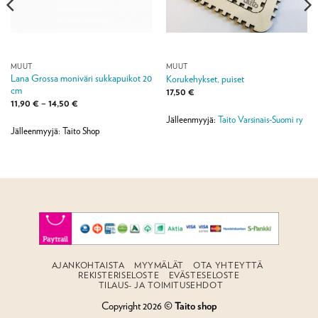
MUUT
MUUT
Lana Grossa moniväri sukkapuikot 20
Korukehykset, puiset
cm
17,50
€
Hintaluokka:
11,90
€
–
14,50
€
11,90 €
Jälleenmyyjä:
Taito Varsinais-Suomi ry
-
14,50 €
Jälleenmyyjä: Taito Shop
AJANKOHTAISTA
MYYMÄLÄT
OTA YHTEYTTÄ
REKISTERISELOSTE
EVÄSTESELOSTE
TILAUS- JA TOIMITUSEHDOT
Copyright 2026 ©
Taito shop