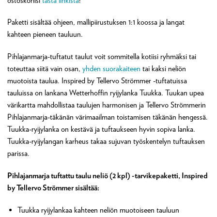
ostoskoriisi
tästä linkistä
!
Paketti sisältää ohjeen, mallipiirustuksen 1:1 koossa ja langat
kahteen pieneen tauluun.
Pihlajanmarja-tuftatut taulut voit sommitella kotiisi ryhmäksi tai
toteuttaa siitä vain osan,
yhden suorakaiteen
tai kaksi neliön
muotoista taulua. Inspired by Tellervo Strömmer -tuftatuissa
tauluissa on lankana Wetterhoffin ryijylanka Tuukka. Tuukan upea
värikartta mahdollistaa taulujen harmonisen ja Tellervo Strömmerin
Pihlajanmarja-täkänän värimaailman toistamisen täkänän hengessä.
Tuukka-ryijylanka on kestävä ja tuftaukseen hyvin sopiva lanka.
Tuukka-ryijylangan karheus takaa sujuvan työskentelyn tuftauksen
parissa.
Pihlajanmarja tuftattu taulu neliö (2 kpl) -tarvikepaketti, Inspired
by Tellervo Strömmer sisältää:
Tuukka ryijylankaa kahteen neliön muotoiseen tauluun