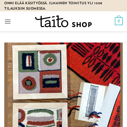
Skip
ONNI ELÄÄ KÄSITYÖSSÄ. ILMAINEN TOIMITUS YLI 100€
TILAUKSIIN SUOMESSA.
to
content
0