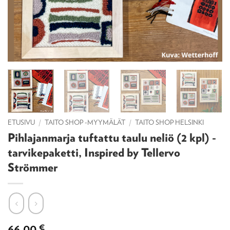
ETUSIVU
/
TAITO SHOP -MYYMÄLÄT
/
TAITO SHOP HELSINKI
Pihlajanmarja tuftattu taulu neliö (2 kpl) -
tarvikepaketti, Inspired by Tellervo
Strömmer
66,00
€