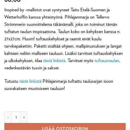
Inspired by -mallistot ovat syntyneet Taito Etelä-Suomen ja
Wetterhoffin kanssa yhteistyönä. Pihlajanmarja on Tellervo
Strömmerin suunnittelema täkänämalli, joka on toiminut tämän
tuftatun taulun inspiraationa. Taulun koko on kehyksen kanssa n.
27x27cm. Huom! tuftauskehykset ja raamit eivät kuulu
tarvikepakettiin. Paketti sisältää ohjeen, mallipiirustuksen ja langat
kahteen neliön malliseen tauluun. Lisäksi tarvitset tuftauskehyksen
ja ulkokehyksen, tilaa
tästä linkistä
. Tarvitset myös
tuftausneulan
,
vedenkestävän tussin ja sakset.
Tutustu
tästä linkistä
Pihlajanmarja tuftattu taulusarjan isoon
suorakaiteen muotoiseen tauluun!
Pihlajanmarja tuftattu taulu neliö (2 kpl) -tarvikepaketti, Inspired by Tel
LISÄÄ OSTOSKORIIN