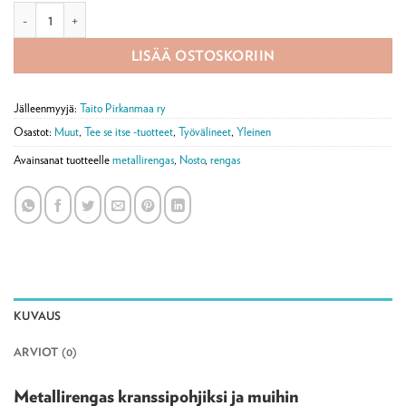
Metallirengas, eri kokoja määrä
LISÄÄ OSTOSKORIIN
Jälleenmyyjä:
Taito Pirkanmaa ry
Osastot:
Muut
,
Tee se itse -tuotteet
,
Työvälineet
,
Yleinen
Avainsanat tuotteelle
metallirengas
,
Nosto
,
rengas
KUVAUS
ARVIOT (0)
Metallirengas kranssipohjiksi ja muihin