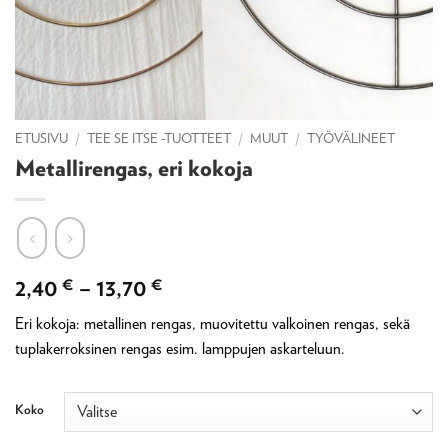
ETUSIVU
/
TEE SE ITSE -TUOTTEET
/
MUUT
/
TYÖVÄLINEET
Metallirengas, eri kokoja
Hintaluokka:
2,40
€
–
13,70
€
2,40 €
Eri kokoja: metallinen rengas, muovitettu valkoinen rengas, sekä
-
tuplakerroksinen rengas esim. lamppujen askarteluun.
13,70 €
Koko