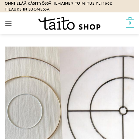
Skip
ONNI ELÄÄ KÄSITYÖSSÄ. ILMAINEN TOIMITUS YLI 100€
TILAUKSIIN SUOMESSA.
to
content
0