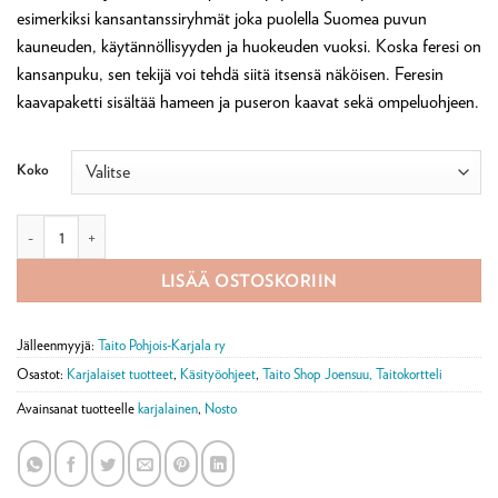
esimerkiksi kansantanssiryhmät joka puolella Suomea puvun
kauneuden, käytännöllisyyden ja huokeuden vuoksi. Koska feresi on
kansanpuku, sen tekijä voi tehdä siitä itsensä näköisen. Feresin
kaavapaketti sisältää hameen ja puseron kaavat sekä ompeluohjeen.
Koko
Feresin KAAVAPAKETTI määrä
LISÄÄ OSTOSKORIIN
Jälleenmyyjä:
Taito Pohjois-Karjala ry
Osastot:
Karjalaiset tuotteet
,
Käsityöohjeet
,
Taito Shop Joensuu, Taitokortteli
Avainsanat tuotteelle
karjalainen
,
Nosto