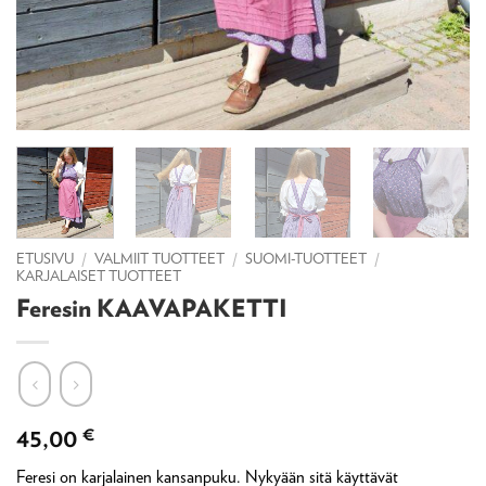
ETUSIVU
/
VALMIIT TUOTTEET
/
SUOMI-TUOTTEET
/
KARJALAISET TUOTTEET
Feresin KAAVAPAKETTI
45,00
€
Feresi on karjalainen kansanpuku. Nykyään sitä käyttävät