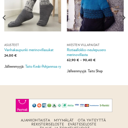
ASUSTEET
MIESTEN VILLAPAIDAT
Ristiaallokko-neulepusero
Vanhakaupunki merinovillasukat
merinovillasta
24,00
€
Hintaluokka:
62,90
€
–
90,40
€
62,90 €
Jälleenmyyjä:
Taito Keski-Pohjanmaa ry
-
90,40 €
Jälleenmyyjä: Taito Shop
AJANKOHTAISTA
MYYMÄLÄT
OTA YHTEYTTÄ
REKISTERISELOSTE
EVÄSTESELOSTE