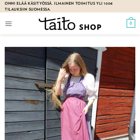
Skip
ONNI ELÄÄ KÄSITYÖSSÄ. ILMAINEN TOIMITUS YLI 100€
TILAUKSIIN SUOMESSA.
to
content
0