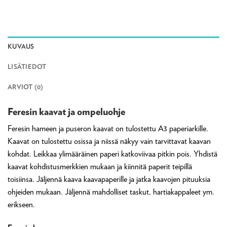
KUVAUS
LISÄTIEDOT
ARVIOT (0)
Feresin kaavat ja ompeluohje
Feresin hameen ja puseron kaavat on tulostettu A3 paperiarkille.
Kaavat on tulostettu osissa ja niissä näkyy vain tarvittavat kaavan
kohdat. Leikkaa ylimääräinen paperi katkoviivaa pitkin pois. Yhdistä
kaavat kohdistusmerkkien mukaan ja kiinnitä paperit teipillä
toisiinsa. Jäljennä kaava kaavapaperille ja jatka kaavojen pituuksia
ohjeiden mukaan. Jäljennä mahdolliset taskut, hartiakappaleet ym.
erikseen.