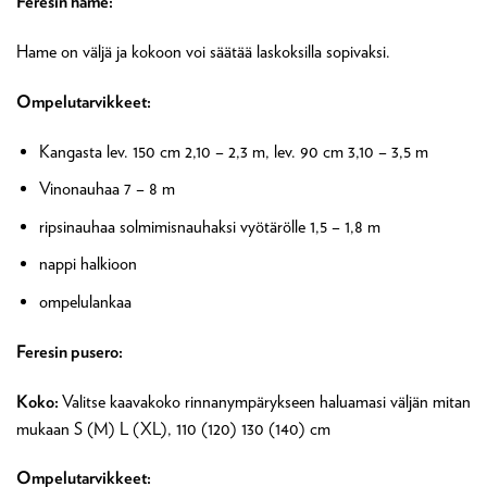
Feresin hame:
Hame on väljä ja kokoon voi säätää laskoksilla sopivaksi.
Ompelutarvikkeet:
Kangasta lev. 150 cm 2,10 – 2,3 m, lev. 90 cm 3,10 – 3,5 m
Vinonauhaa 7 – 8 m
ripsinauhaa solmimisnauhaksi vyötärölle 1,5 – 1,8 m
nappi halkioon
ompelulankaa
Feresin pusero:
Koko:
Valitse kaavakoko rinnanympärykseen haluamasi väljän mitan
mukaan S (M) L (XL), 110 (120) 130 (140) cm
Ompelutarvikkeet: