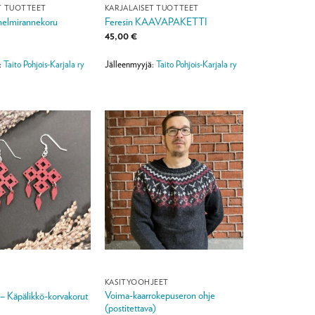
T TUOTTEET
KARJALAISET TUOTTEET
 helmirannekoru
Feresin KAAVAPAKETTI
45,00
€
:
Taito Pohjois-Karjala ry
Jälleenmyyjä:
Taito Pohjois-Karjala ry
KÄSITYÖOHJEET
Voima-kaarrokepuseron ohje
 – Käpälikkö-korvakorut
(postitettava)