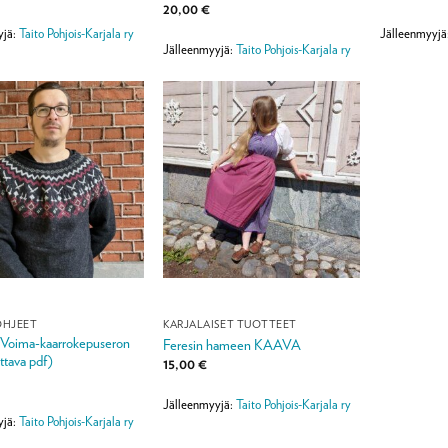
20,00
€
yjä:
Taito Pohjois-Karjala ry
Jälleenmyyjä
Jälleenmyyjä:
Taito Pohjois-Karjala ry
OHJEET
KARJALAISET TUOTTEET
 Voima-kaarrokepuseron
Feresin hameen KAAVA
ttava pdf)
15,00
€
Jälleenmyyjä:
Taito Pohjois-Karjala ry
yjä:
Taito Pohjois-Karjala ry