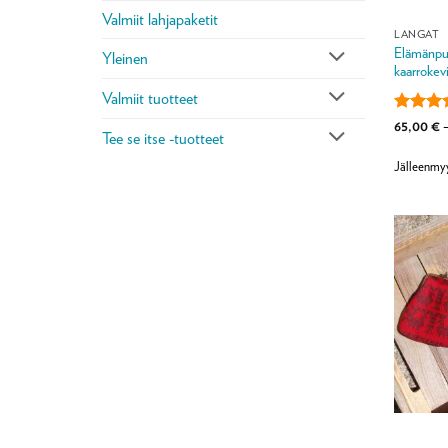
Valmiit lahjapaketit
LANGAT
Elämänpuu
Yleinen
kaarrokevi
Valmiit tuotteet
Arvoste
65,00
€
Tee se itse -tuotteet
tuottees
/ 5
Jälleenmy