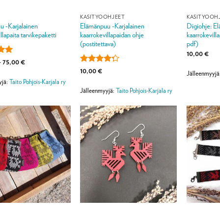
KÄSITYÖOHJEET
KÄSITYÖOH
 -Karjalainen
Elämänpuu -Karjalainen
Digiohje: E
llapaita tarvikepaketti
kaarrokevillapaidan ohje
kaarrokevill
(postitettava)
pdf)
10,00
€
lu
Hintaluokka:
–
75,00
€
65,00 €
ta:
5
Arvostelu
10,00
€
Jälleenmyyjä
-
tuotteesta:
75,00 €
yjä:
Taito Pohjois-Karjala ry
4.25
/ 5
Jälleenmyyjä:
Taito Pohjois-Karjala ry