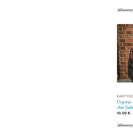
Jälleenmy
KÄSITYÖ
Digiohje:
ohje (lada
10,00
€
Jälleenmy