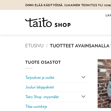
Skip
ONNI ELÄÄ KÄSITYÖSSÄ. ILMAINEN TOIMITUS YLI 100
to
content
LA
ETUSIVU
/
TUOTTEET AVAINSANALLA 
TUOTE OSASTOT
Tarjoukset ja outlet
Joulun lahjapaketit
Taito Shop -myymälät
Tilaa uutiskirje