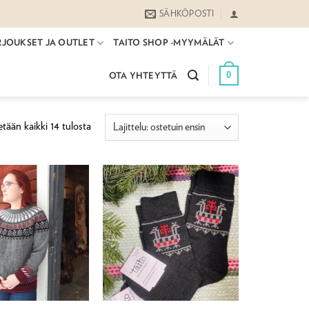
SÄHKÖPOSTI
RJOUKSET JA OUTLET
TAITO SHOP -MYYMÄLÄT
0
OTA YHTEYTTÄ
Suosituimmat
tään kaikki 14 tulosta
ensin