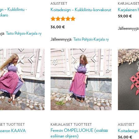
T
ASUSTEET
KARJALAISE
gn – Kukkilintu -
Koitadesign – Kukkilintu-korvakorut
Karjalainen
kkaro
59,00
€
Arvostelu
36,00
€
Jälleenmyyjä
tuotteesta:
5
yjä:
Taito Pohjois-Karjala ry
/ 5
Jälleenmyyjä:
Taito Pohjois-Karjala ry
SET TUOTTEET
KARJALAISET TUOTTEET
ASUSTEET
Feresin OMPELUOHJE (sisältää
puseron KAAVA
Koitadesign
esiliinan ohjeen)
36,00
€