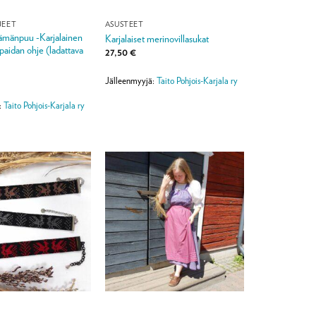
JEET
ASUSTEET
lämänpuu -Karjalainen
Karjalaiset merinovillasukat
apaidan ohje (ladattava
27,50
€
Jälleenmyyjä:
Taito Pohjois-Karjala ry
:
Taito Pohjois-Karjala ry