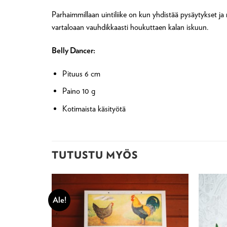
Parhaimmillaan uintiliike on kun yhdistää pysäytykset ja r
vartaloaan vauhdikkaasti houkuttaen kalan iskuun.
Belly Dancer:
Pituus 6 cm
Paino 10 g
Kotimaista käsityötä
TUTUSTU MYÖS
Ale!