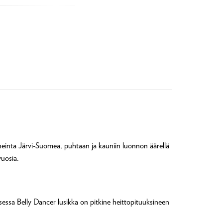
uneinta Järvi-Suomea, puhtaan ja kauniin luonnon äärellä
vuosia.
isessa Belly Dancer lusikka on pitkine heittopituuksineen