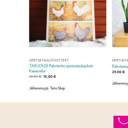
OPETUSTAULUTUOTTEET
OPETUST
TARJOUS! Pahvitettu opetustaulujuliste
illike
Pahvitettu
Kanarodut
29,00
€
Alkuperäinen
Nykyinen
29,90
€
15,00
€
hinta
hinta
Jälleenmyy
oli:
on:
29,90 €.
15,00 €.
Jälleenmyyjä: Taito Shop