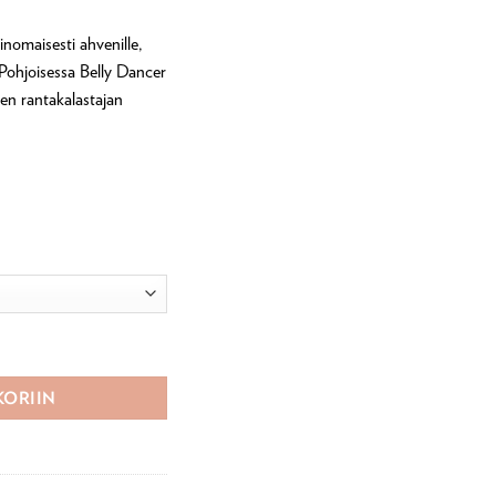
nomaisesti ahvenille,
. Pohjoisessa Belly Dancer
een rantakalastajan
 määrä
KORIIN