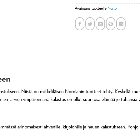
Avainsana tuotteelle
Nosto
een
astukseen. Niistä on mikkeliläisen Norolanin tuotteet tehty. Keskellä ka
mien järvien ympäröimänä kalastus on ollut suuri osa elämää jo tuhansia 
elämmässä erinomaisesti ahvenille, kirjolohille ja hauen kalastukseen. Pohjo