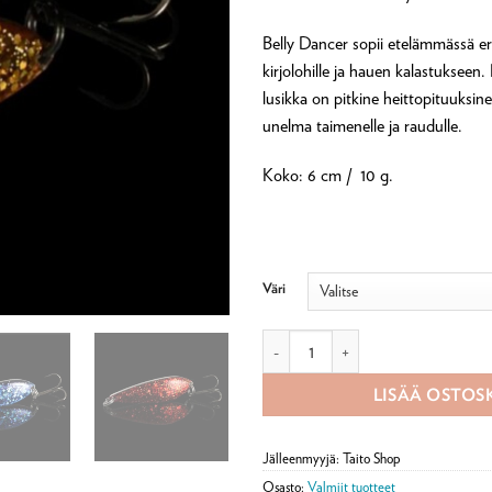
Belly Dancer sopii etelämmässä eri
kirjolohille ja hauen kalastukseen
lusikka on pitkine heittopituuksin
unelma taimenelle ja raudulle.
Koko: 6 cm / 10 g.
Väri
Norolan Belly Dancer -lusikkauistin
LISÄÄ OSTOS
Jälleenmyyjä: Taito Shop
Osasto:
Valmiit tuotteet