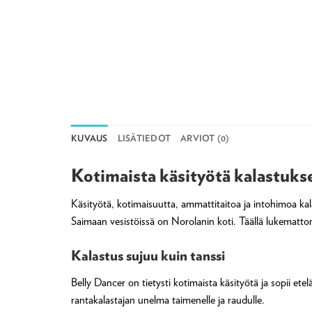
KUVAUS
LISÄTIEDOT
ARVIOT (0)
Kotimaista käsityötä kalastuks
Käsityötä, kotimaisuutta, ammattitaitoa ja intohimoa kal
Saimaan vesistöissä on Norolanin koti. Täällä lukematto
Kalastus sujuu kuin tanssi
Belly Dancer on tietysti kotimaista käsityötä ja sopii et
rantakalastajan unelma taimenelle ja raudulle.