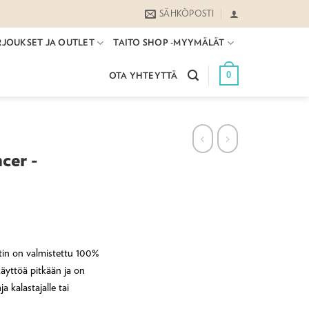
SÄHKÖPOSTI
RJOUKSET JA OUTLET
TAITO SHOP -MYYMÄLÄT
0
OTA YHTEYTTÄ
cer -
tin on valmistettu 100%
käyttöä pitkään ja on
a kalastajalle tai