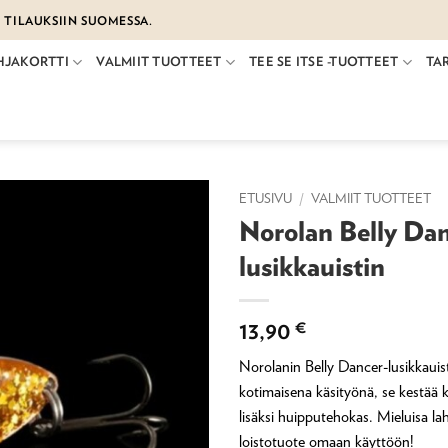
€ TILAUKSIIN SUOMESSA.
HJAKORTTI
VALMIIT TUOTTEET
TEE SE ITSE -TUOTTEET
TA
ETUSIVU
/
VALMIIT TUOTTEET
Norolan Belly Dan
lusikkauistin
13,90
€
Norolanin Belly Dancer-lusikkauis
kotimaisena käsityönä, se kestää 
lisäksi huipputehokas. Mieluisa lahj
loistotuote omaan käyttöön!