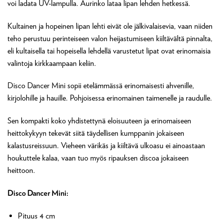
voi ladata UV-lampulla. Aurinko lataa lipan lehden hetkessä.
Kultainen ja hopeinen lipan lehti eivät ole jälkivalaisevia, vaan niiden
teho perustuu perinteiseen valon heijastumiseen kiiltävältä pinnalta,
eli kultaisella tai hopeisella lehdellä varustetut lipat ovat erinomaisia
valintoja kirkkaampaan keliin.
Disco Dancer Mini sopii etelämmässä erinomaisesti ahvenille,
kirjolohille ja hauille. Pohjoisessa erinomainen taimenelle ja raudulle.
Sen kompakti koko yhdistettynä eloisuuteen ja erinomaiseen
heittokykyyn tekevät siitä täydellisen kumppanin jokaiseen
kalastusreissuun. Vieheen värikäs ja kiiltävä ulkoasu ei ainoastaan
houkuttele kalaa, vaan tuo myös ripauksen discoa jokaiseen
heittoon.
Disco Dancer Mini:
Pituus 4 cm