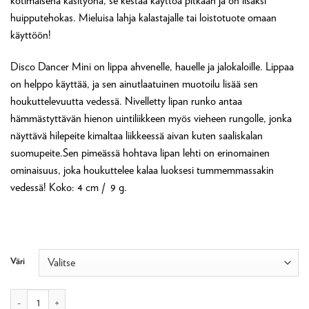
kotimaisena käsityönä, se kestää käyttöä pitkään ja on lisäksi
huipputehokas. Mieluisa lahja kalastajalle tai loistotuote omaan
käyttöön!
Disco Dancer Mini on lippa ahvenelle, hauelle ja jalokaloille. Lippaa
on helppo käyttää, ja sen ainutlaatuinen muotoilu lisää sen
houkuttelevuutta vedessä. Nivelletty lipan runko antaa
hämmästyttävän hienon uintiliikkeen myös vieheen rungolle, jonka
näyttävä hilepeite kimaltaa liikkeessä aivan kuten saaliskalan
suomupeite.Sen pimeässä hohtava lipan lehti on erinomainen
ominaisuus, joka houkuttelee kalaa luoksesi tummemmassakin
vedessä! Koko: 4 cm / 9 g.
Väri
Norolan Disco Dancer Mini-lippa määrä