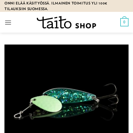
Skip
ONNI ELÄÄ KÄSITYÖSSÄ. ILMAINEN TOIMITUS YLI 100€
TILAUKSIIN SUOMESSA.
to
content
0