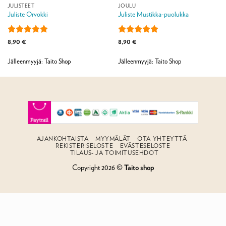
JULISTEET
JOULU
Juliste Orvokki
Juliste Mustikka-puolukka
Arvostelu
Arvostelu
8,90
€
8,90
€
tuotteesta:
5
tuotteesta:
5
/ 5
/ 5
Jälleenmyyjä: Taito Shop
Jälleenmyyjä: Taito Shop
AJANKOHTAISTA
MYYMÄLÄT
OTA YHTEYTTÄ
REKISTERISELOSTE
EVÄSTESELOSTE
TILAUS- JA TOIMITUSEHDOT
Copyright 2026 ©
Taito shop