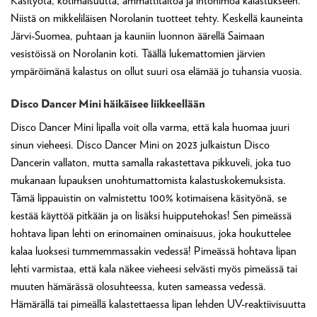
Käsityötä, kotimaisuutta, ammattitaitoa ja intohimoa kalastukseen.
Niistä on mikkeliläisen Norolanin tuotteet tehty. Keskellä kauneinta
Järvi-Suomea, puhtaan ja kauniin luonnon äärellä Saimaan
vesistöissä on Norolanin koti. Täällä lukemattomien järvien
ympäröimänä kalastus on ollut suuri osa elämää jo tuhansia vuosia.
Disco Dancer Mini häikäisee liikkeellään
Disco Dancer Mini lipalla voit olla varma, että kala huomaa juuri
sinun vieheesi. Disco Dancer Mini on 2023 julkaistun Disco
Dancerin vallaton, mutta samalla rakastettava pikkuveli, joka tuo
mukanaan lupauksen unohtumattomista kalastuskokemuksista.
Tämä lippauistin on valmistettu 100% kotimaisena käsityönä, se
kestää käyttöä pitkään ja on lisäksi huipputehokas! Sen pimeässä
hohtava lipan lehti on erinomainen ominaisuus, joka houkuttelee
kalaa luoksesi tummemmassakin vedessä! Pimeässä hohtava lipan
lehti varmistaa, että kala näkee vieheesi selvästi myös pimeässä tai
muuten hämärässä olosuhteessa, kuten sameassa vedessä.
Hämärällä tai pimeällä kalastettaessa lipan lehden UV-reaktiivisuutta