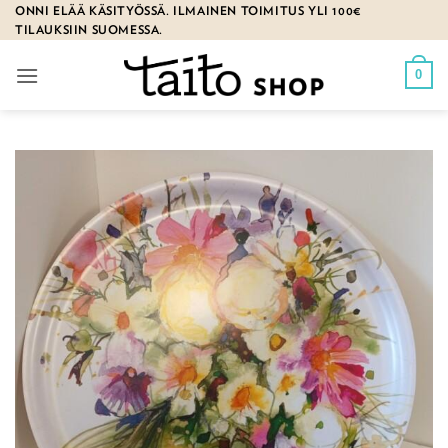
Skip
ONNI ELÄÄ KÄSITYÖSSÄ. ILMAINEN TOIMITUS YLI 100€
TILAUKSIIN SUOMESSA.
to
content
0