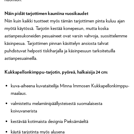
Näin pidät tarjottimen kauniina vuosikaudet
Niin kuin kaikki tuotteet myös tämän tarjottimen pinta kuluu ajan
myötä käytössä. Tarjotin kestää konepesun, mutta koska
astianpesukoneiden pesuaineet ovat varsin vahvoja, suosittelemme
käsinpesua. Tarjottimen pinnan käsittelyn ansiosta tahrat
puhdistuvat helposti tiskiharjalla ja käsinpesuun tarkoitetuilla
astianpesuaineilla.
Kukkapellonkimppu-tarjotin, pyöreä, halkaisija 24 cm:
kuva-aiheena kuvataiteilija Minna Immosen Kukkapellonkimppu-
maalaus.
valmistettu melamiinipäällysteisestä suomalaisesta
koivuvanerista
kestävää kotimaista designia Pieksämäeltä
käytä tarjotinta myös alusena