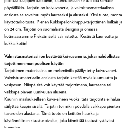
piilottaa kaappien kätköihin, kauneudellaan se tuo iloa silmälle
pöydälläkin. Tarjotin on koivuvaneria, ja valmistusmateriaalinsa
ansiosta se soveltuu myös lautaseksi ja alustaksi. Yksi tuote, monta
käyttötarkoitusta. Pienen Kukkapellonkimppu-tarjottimen halkaisija
on 24 cm. Tarjotin on suomalaista designia ja omassa
kotimaassamme Pieksämäellä valmistettu. Kesäistä kauneutta ja
kukkia kotiin!
Valmistusmateriaali on kestävää koivuvaneria, joka mahdollistaa
tarjottimen monipuolisen käytön
Tarjottimen materiaalina on melamiinilla päällystetty koivuvaneri.
Valmistusmateriaalin ansiosta tarjotin kestää myös kuumuutta ja
vesipesun. Niinpä sitä voit käyttää tarjottimena, lautasena tai
vaikkapa pienen uunivuuan alusena.
Kauniin maalauksellisen kuva-aiheen vuoksi tätä tarjotinta ei halua
säilyttää kaapin sisällä. Tarjotin toimiikin pöydällä vaikkapa pienten
tavaroiden alustana. Tämä tuote on keittiön hauska ja
käytännöllinen sisustusoivallus, joka kiinnittää taatusti ystäviesi
huomion.