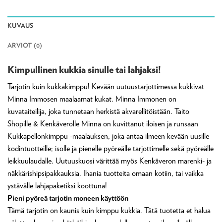
KUVAUS
ARVIOT (0)
Kimpullinen kukkia sinulle tai lahjaksi!
Tarjotin kuin kukkakimppu! Kevään uutuustarjottimessa kukkivat
Minna Immosen maalaamat kukat. Minna Immonen on
kuvataiteilija, joka tunnetaan herkistä akvarellitöistään. Taito
Shopille & Kenkäverolle Minna on kuvittanut iloisen ja runsaan
Kukkapellonkimppu -maalauksen, joka antaa ilmeen kevään uusille
kodintuotteille; isolle ja pienelle pyöreälle tarjottimelle sekä pyöreälle
leikkuulaudalle. Uutuuskuosi värittää myös Kenkäveron marenki- ja
näkkärishipsipakkauksia. Ihania tuotteita omaan kotiin, tai vaikka
ystävälle lahjapaketiksi koottuna!
Pieni pyöreä tarjotin moneen käyttöön
Tämä tarjotin on kaunis kuin kimppu kukkia. Tätä tuotetta et halua