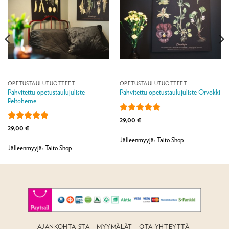
OPETUSTAULUTUOTTEET
OPETUSTAULUTUOTTEET
Pahvitettu opetustaulujuliste
Pahvitettu opetustaulujuliste Orvokki
Peltoherne
Arvostelu
29,00
€
tuotteesta:
5
Arvostelu
29,00
€
/ 5
tuotteesta:
5
Jälleenmyyjä: Taito Shop
/ 5
Jälleenmyyjä: Taito Shop
AJANKOHTAISTA
MYYMÄLÄT
OTA YHTEYTTÄ