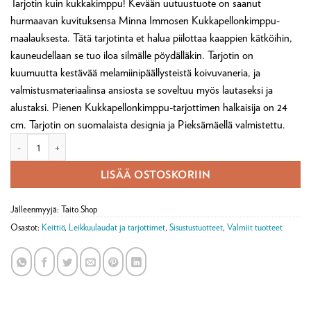
Tarjotin kuin kukkakimppu! Kevään uutuustuote on saanut
hurmaavan kuvituksensa Minna Immosen Kukkapellonkimppu-
maalauksesta. Tätä tarjotinta et halua piilottaa kaappien kätköihin,
kauneudellaan se tuo iloa silmälle pöydälläkin. Tarjotin on
kuumuutta kestävää melamiinipäällysteistä koivuvaneria, ja
valmistusmateriaalinsa ansiosta se soveltuu myös lautaseksi ja
alustaksi. Pienen Kukkapellonkimppu-tarjottimen halkaisija on 24
cm. Tarjotin on suomalaista designia ja Pieksämäellä valmistettu.
Tarjotin pyöreä 24 cm, Kukkapellonkimppu, Minna Immonen määrä
LISÄÄ OSTOSKORIIN
Jälleenmyyjä: Taito Shop
Osastot:
Keittiö
,
Leikkuulaudat ja tarjottimet
,
Sisustustuotteet
,
Valmiit tuotteet