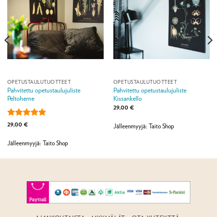
OPETUSTAULUTUOTTEET
OPETUSTAULUTUOTTEET
Pahvitettu opetustaulujuliste
Pahvitettu opetustaulujuliste
Peltoherne
Kissankello
29,00
€
Arvostelu
29,00
€
Jälleenmyyjä: Taito Shop
tuotteesta:
5
/ 5
Jälleenmyyjä: Taito Shop