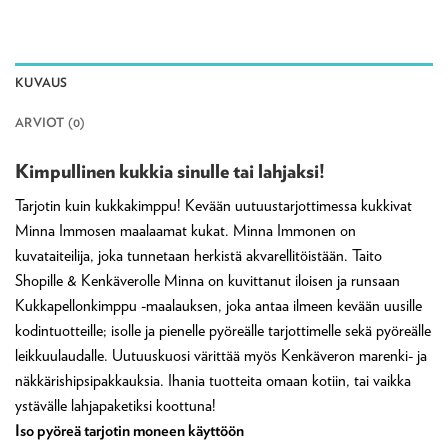
KUVAUS
ARVIOT (0)
Kimpullinen kukkia sinulle tai lahjaksi!
Tarjotin kuin kukkakimppu! Kevään uutuustarjottimessa kukkivat
Minna Immosen maalaamat kukat. Minna Immonen on
kuvataiteilija, joka tunnetaan herkistä akvarellitöistään. Taito
Shopille & Kenkäverolle Minna on kuvittanut iloisen ja runsaan
Kukkapellonkimppu -maalauksen, joka antaa ilmeen kevään uusille
kodintuotteille; isolle ja pienelle pyöreälle tarjottimelle sekä pyöreälle
leikkuulaudalle. Uutuuskuosi värittää myös Kenkäveron marenki- ja
näkkärishipsipakkauksia. Ihania tuotteita omaan kotiin, tai vaikka
ystävälle lahjapaketiksi koottuna!
Iso pyöreä tarjotin moneen käyttöön