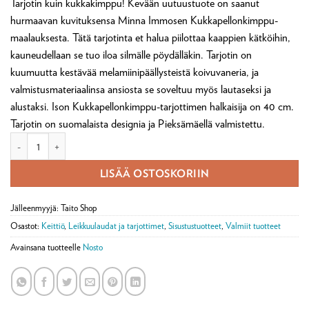
Tarjotin kuin kukkakimppu! Kevään uutuustuote on saanut
hurmaavan kuvituksensa Minna Immosen Kukkapellonkimppu-
maalauksesta. Tätä tarjotinta et halua piilottaa kaappien kätköihin,
kauneudellaan se tuo iloa silmälle pöydälläkin. Tarjotin on
kuumuutta kestävää melamiinipäällysteistä koivuvaneria, ja
valmistusmateriaalinsa ansiosta se soveltuu myös lautaseksi ja
alustaksi. Ison Kukkapellonkimppu-tarjottimen halkaisija on 40 cm.
Tarjotin on suomalaista designia ja Pieksämäellä valmistettu.
Tarjotin pyöreä 40 cm, Kukkapellonkimppu, Minna Immonen määrä
LISÄÄ OSTOSKORIIN
Jälleenmyyjä: Taito Shop
Osastot:
Keittiö
,
Leikkuulaudat ja tarjottimet
,
Sisustustuotteet
,
Valmiit tuotteet
Avainsana tuotteelle
Nosto