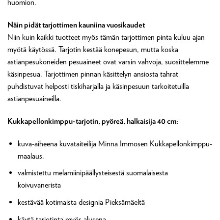
huomion.
Näin pidät tarjottimen kauniina vuosikaudet
Niin kuin kaikki tuotteet myös tämän tarjottimen pinta kuluu ajan
myötä käytössä. Tarjotin kestää konepesun, mutta koska
astianpesukoneiden pesuaineet ovat varsin vahvoja, suosittelemme
käsinpesua. Tarjottimen pinnan käsittelyn ansiosta tahrat
puhdistuvat helposti tiskiharjalla ja käsinpesuun tarkoitetuilla
astianpesuaineilla.
Kukkapellonkimppu-tarjotin, pyöreä, halkaisija 40 cm:
kuva-aiheena kuvataiteilija Minna Immosen Kukkapellonkimppu-
maalaus.
valmistettu melamiinipäällysteisestä suomalaisesta
koivuvanerista
kestävää kotimaista designia Pieksämäeltä
käytä tarjotinta myös alusena