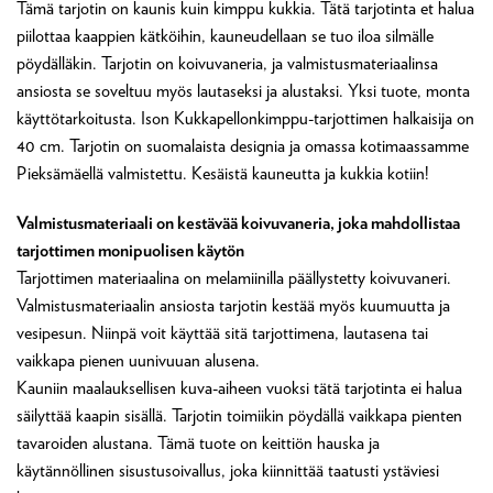
Tämä tarjotin on kaunis kuin kimppu kukkia. Tätä tarjotinta et halua
piilottaa kaappien kätköihin, kauneudellaan se tuo iloa silmälle
pöydälläkin. Tarjotin on koivuvaneria, ja valmistusmateriaalinsa
ansiosta se soveltuu myös lautaseksi ja alustaksi. Yksi tuote, monta
käyttötarkoitusta. Ison Kukkapellonkimppu-tarjottimen halkaisija on
40 cm. Tarjotin on suomalaista designia ja omassa kotimaassamme
Pieksämäellä valmistettu. Kesäistä kauneutta ja kukkia kotiin!
Valmistusmateriaali on kestävää koivuvaneria, joka mahdollistaa
tarjottimen monipuolisen käytön
Tarjottimen materiaalina on melamiinilla päällystetty koivuvaneri.
Valmistusmateriaalin ansiosta tarjotin kestää myös kuumuutta ja
vesipesun. Niinpä voit käyttää sitä tarjottimena, lautasena tai
vaikkapa pienen uunivuuan alusena.
Kauniin maalauksellisen kuva-aiheen vuoksi tätä tarjotinta ei halua
säilyttää kaapin sisällä. Tarjotin toimiikin pöydällä vaikkapa pienten
tavaroiden alustana. Tämä tuote on keittiön hauska ja
käytännöllinen sisustusoivallus, joka kiinnittää taatusti ystäviesi