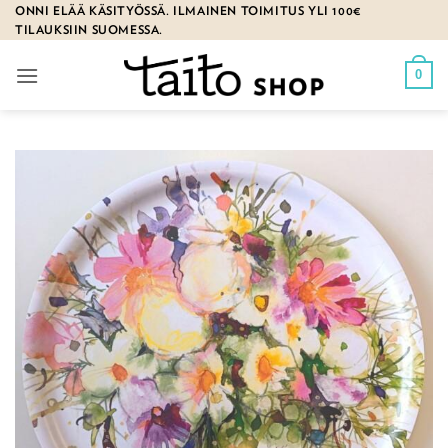
Skip
ONNI ELÄÄ KÄSITYÖSSÄ. ILMAINEN TOIMITUS YLI 100€
TILAUKSIIN SUOMESSA.
to
content
0