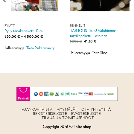
RYIJYT
HIMMELIT
TARJOUS -30%! Valohimmeli
Ryijy tarvikepaketti, Picu
tarvikepaketti 1-osainen
Hintaluokka:
620,00
€
–
4 500,00
€
620,00 €
Alkuperäinen
Nykyinen
59,00
€
41,30
€
-
hinta
hinta
4
Jälleenmyyjä:
Taito Pirkanmaa ry
oli:
on:
500,00 €
59,00 €.
41,30 €.
Jälleenmyyjä: Taito Shop
AJANKOHTAISTA
MYYMÄLÄT
OTA YHTEYTTÄ
REKISTERISELOSTE
EVÄSTESELOSTE
TILAUS- JA TOIMITUSEHDOT
Copyright 2026 ©
Taito shop