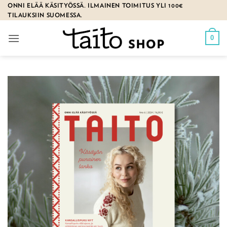
Skip
ONNI ELÄÄ KÄSITYÖSSÄ. ILMAINEN TOIMITUS YLI 100€
TILAUKSIIN SUOMESSA.
to
content
0