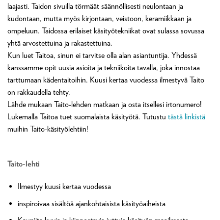
laajasti. Taidon sivuilla törmäät säännöllisesti neulontaan ja
kudontaan, mutta myös kirjontaan, veistoon, keramiikkaan ja
ompeluun. Taidossa erilaiset käsityötekniikat ovat sulassa sovussa
yhtä arvostettuina ja rakastettuina.
Kun luet Taitoa, sinun ei tarvitse olla alan asiantuntija. Yhdessä
kanssamme opit uusia asioita ja tekniikoita tavalla, joka innostaa
tarttumaan kädentaitoihin. Kuusi kertaa vuodessa ilmestyvä Taito
on rakkaudella tehty.
Lähde mukaan Taito-lehden matkaan ja osta itsellesi irtonumero!
Lukemalla Taitoa tuet suomalaista käsityötä. Tutustu
tästä linkistä
muihin Taito-käsityölehtiin!
Taito-lehti
Ilmestyy kuusi kertaa vuodessa
inspiroivaa sisältöä ajankohtaisista käsityöaiheista