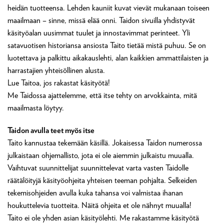
heidän tuotteensa. Lehden kauniit kuvat vievät mukanaan toiseen
maailmaan – sinne, missä elää onni. Taidon sivuilla yhdistyvät
käsityöalan uusimmat tuulet ja innostavimmat perinteet. Yli
satavuotisen historiansa ansiosta Taito tietää mistä puhuu. Se on
luotettava ja palkittu aikakauslehti, alan kaikkien ammattilaisten ja
harrastajien yhteisöllinen alusta.
Lue Taitoa, jos rakastat käsityötä!
Me Taidossa ajattelemme, että itse tehty on arvokkainta, mitä
maailmasta löytyy.
Taidon avulla teet myös itse
Taito kannustaa tekemään käsillä. Jokaisessa Taidon numerossa
julkaistaan ohjemallisto, jota ei ole aiemmin julkaistu muualla.
Vaihtuvat suunnittelijat suunnittelevat varta vasten Taidolle
räätälöityjä käsityöohjeita yhteisen teeman pohjalta. Selkeiden
tekemisohjeiden avulla kuka tahansa voi valmistaa ihanan
houkuttelevia tuotteita. Näitä ohjeita et ole nähnyt muualla!
Taito ei ole yhden asian käsityölehti. Me rakastamme käsityötä