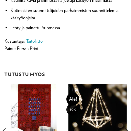
Kauniita kuvia ja kiinnostavia juttuja käsityön maailmasta
Kotimaisten suunnittelijoiden parhaimmiston suunnittelemia
käsityöohjeita
Tehty ja painettu Suomessa
Kustantaja:
Taitoliitto
Paino: Forssa Print
TUTUSTU MYÖS
Ale!
-30%