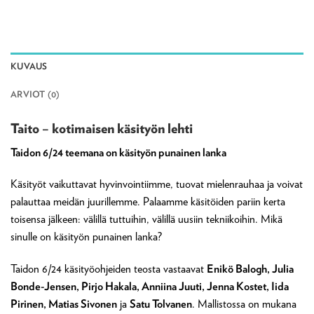
KUVAUS
ARVIOT (0)
Taito – kotimaisen käsityön lehti
Taidon 6/24 teemana on käsityön punainen lanka
Käsityöt vaikuttavat hyvinvointiimme, tuovat mielenrauhaa ja voivat
palauttaa meidän juurillemme. Palaamme käsitöiden pariin kerta
toisensa jälkeen: välillä tuttuihin, välillä uusiin tekniikoihin. Mikä
sinulle on käsityön punainen lanka?
Taidon 6/24 käsityöohjeiden teosta vastaavat
Enikö Balogh, Julia
Bonde-Jensen, Pirjo Hakala, Anniina Juuti, Jenna Kostet, Iida
Pirinen, Matias Sivonen
ja
Satu Tolvanen
. Mallistossa on mukana