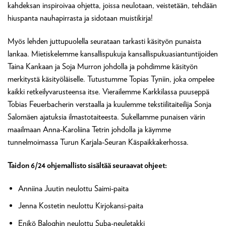
kahdeksan inspiroivaa ohjetta, joissa neulotaan, veistetään, tehdään
hiuspanta nauhapirrasta ja sidotaan muistikirja!
Myös lehden juttupuolella seurataan tarkasti käsityön punaista
lankaa. Mietiskelemme kansallispukuja kansallispukuasiantuntijoiden
Taina Kankaan ja Soja Murron johdolla ja pohdimme käsityön
merkitystä käsityöläiselle. Tutustumme Topias Tyniin, joka ompelee
kaikki retkeilyvarusteensa itse. Vierailemme Karkkilassa puuseppä
Tobias Feuerbacherin verstaalla ja kuulemme tekstiilitaiteilija Sonja
Salomäen ajatuksia ilmastotaiteesta. Sukellamme punaisen värin
maailmaan Anna-Karoliina Tetrin johdolla ja käymme
tunnelmoimassa Turun Karjala-Seuran Käspaikkakerhossa.
Taidon 6/24 ohjemallisto sisältää seuraavat ohjeet:
Anniina Juutin neulottu Saimi-paita
Jenna Kostetin neulottu Kirjokansi-paita
Enikö Baloghin neulottu Suba-neuletakki