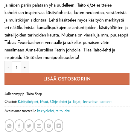
ja niiden pariin palataan yhä uudelleen. Taito 6/24 esittelee
kahdeksan inspiroivaa käsityöohjetta, kuten neulontaa, veistämistä
ja muistikirjan sidontaa. Lehti käsittelee myös käsityön merkitystä
eri näkökulmista: kansallispukujen asiantuntijoiden, käsityöläisten ja
taiteilijoiden tarinoiden kautta. Mukana on vierailuja mm. puuseppä
Tobias Feuerbacherin verstaalle ja sukellus punaisen värin
maailmaan Anna-Karoliina Tetrin johdolla. Tilaa Taito-lehti ja
inspiroidu käsitöiden monipuolisuudesta!
Taito-lehti 6/2024 määrä
LISÄÄ OSTOSKORIIN
Jälleenmyyjä: Taito Shop
Osastot:
Käsityöohjeet
,
Muut
,
Ohjelehdet ja -kirjat
,
Tee se itse -tuotteet
Avainsanat tuotteelle
käsityölehti
,
taito-lehti