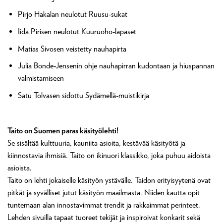
Pirjo Hakalan neulotut Ruusu-sukat
Iida Pirisen neulotut Kuuruoho-lapaset
Matias Sivosen veistetty nauhapirta
Julia Bonde-Jensenin ohje nauhapirran kudontaan ja hiuspannan
valmistamiseen
Satu Tolvasen sidottu Sydämellä-muistikirja
Taito on Suomen paras käsityölehti!
Se sisältää kulttuuria, kauniita asioita, kestävää käsityötä ja
kiinnostavia ihmisiä. Taito on ikinuori klassikko, joka puhuu aidoista
asioista.
Taito on lehti jokaiselle käsityön ystävälle. Taidon erityisyytenä ovat
pitkät ja syvälliset jutut käsityön maailmasta. Niiden kautta opit
tuntemaan alan innostavimmat trendit ja rakkaimmat perinteet.
Lehden sivuilla tapaat tuoreet tekijät ja inspiroivat konkarit sekä