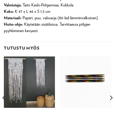
Valmistaja:
Taito Keski-Pohjanmaa, Kokkola
Koko:
K 47 x L 46 x S 1,5 cm
Materiaali:
Paperi, puu, valosarja (80 led lämminvalkoinen)
Hoito-ohje:
Käytetään sisätiloissa. Tarvittaessa pölyjen
pyyhkiminen kevyesti.
TUTUSTU MYÖS