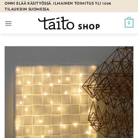
Skip
ONNI ELÄÄ KÄSITYÖSSÄ. ILMAINEN TOIMITUS YLI 100€
TILAUKSIIN SUOMESSA.
to
content
0