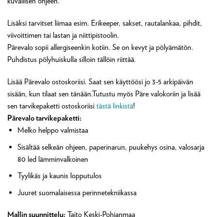
kuvallisen ohjeen.
Lisäksi tarvitset liimaa esim. Erikeeper, sakset, rautalankaa, pihdit,
viivoittimen tai lastan ja niittipistoolin.
Pärevalo sopii allergiseenkin kotiin. Se on kevyt ja pölyämätön.
Puhdistus pölyhuiskulla silloin tällöin riittää.
Lisää Pärevalo ostoskoriisi. Saat sen käyttöösi jo 3-5 arkipäivän
sisään, kun tilaat sen tänään.Tutustu myös Päre valokoriin ja lisää
sen tarvikepaketti ostoskoriisi
tästä linkistä
!
Pärevalo tarvikepaketti:
Melko helppo valmistaa
Sisältää selkeän ohjeen, paperinarun, puukehys osina, valosarja
80 led lämminvalkoinen
Tyylikäs ja kaunis lopputulos
Juuret suomalaisessa perinnetekniikassa
Mallin suunnittelu:
Taito Keski-Pohjanmaa