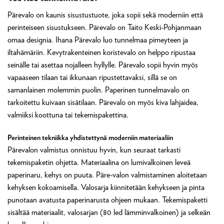
Pärevalo on kaunis sisustustuote, joka sopii sekä moderniin että
perinteiseen sisustukseen. Pärevalo on Taito Keski-Pohjanmaan
omaa designia. Ihana Pärevalo luo tunnelmaa pimeyteen ja
iltahämäriin. Kevytrakenteinen koristevalo on helppo ripustaa
seinälle tai asettaa nojalleen hyllylle. Pärevalo sopii hyvin myös
vapaaseen tilaan tai ikkunaan ripustettavaksi, sillä se on
samanlainen molemmin puolin. Paperinen tunnelmavalo on
tarkoitettu kuivaan sisätilaan. Pärevalo on myös kiva lahjaidea,
valmiiksi koottuna tai tekemispakettina.
Perinteinen tekniikka yhdistettynä moderniin materiaaliin
Pärevalon valmistus onnistuu hyvin, kun seuraat tarkasti
tekemispaketin ohjetta. Materiaalina on lumivalkoinen leveä
paperinaru, kehys on puuta. Päre-valon valmistaminen aloitetaan
kehyksen kokoamisella. Valosarja kiinnitetään kehykseen ja pinta
punotaan avatusta paperinarusta ohjeen mukaan. Tekemispaketti
sisältää materiaalit, valosarjan (80 led lämminvalkoinen) ja selkeän