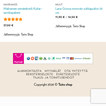
MAKRAMEE
MUUT
Makramee seinätekstiili Kukat -
Lana Grossa moniväri sukkapuikot 20
tarvikepaketti
cm
Hintaluokka:
11,90
€
–
14,50
€
11,90 €
-
Arvostelu
37,00
€
14,50 €
Jälleenmyyjä: Taito Shop
tuotteesta:
5
/ 5
Jälleenmyyjä: Taito Shop
AJANKOHTAISTA
MYYMÄLÄT
OTA YHTEYTTÄ
REKISTERISELOSTE
EVÄSTESELOSTE
TILAUS- JA TOIMITUSEHDOT
Copyright 2026 ©
Taito shop