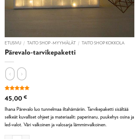
ETUSIVU
/
TAITO SHOP -MYYMÄLÄT
/
TAITO SHOP KOKKOLA
Pärevalo-tarvikepaketti
Arvio
1
5
45,00
€
5:stä
perustuen
Ihana Pärevalo luo tunnelmaa iltahämäriin. Tarvikepaketti sisältää
asiakkaan
arvotukseen.
selkeät kuvalliset ohjeet ja materiaalit: paperinaru, puukehys osina ja
led-valot. Väri valkoinen ja valosarja lämminvalkoinen.
Pärevalo-tarvikepaketti määrä