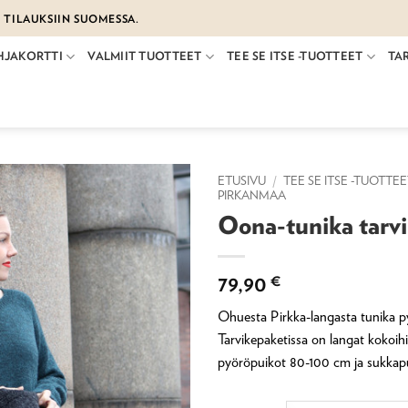
€ TILAUKSIIN SUOMESSA.
HJAKORTTI
VALMIIT TUOTTEET
TEE SE ITSE -TUOTTEET
TA
ETUSIVU
/
TEE SE ITSE -TUOTTE
PIRKANMAA
Oona-tunika tarvi
79,90
€
Ohuesta Pirkka-langasta tunika py
Tarvikepaketissa on langat kokoihin
pyöröpuikot 80-100 cm ja sukkap