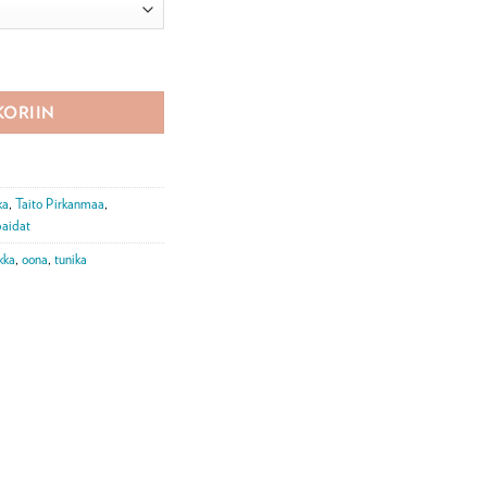
KORIIN
ka
,
Taito Pirkanmaa
,
paidat
kka
,
oona
,
tunika