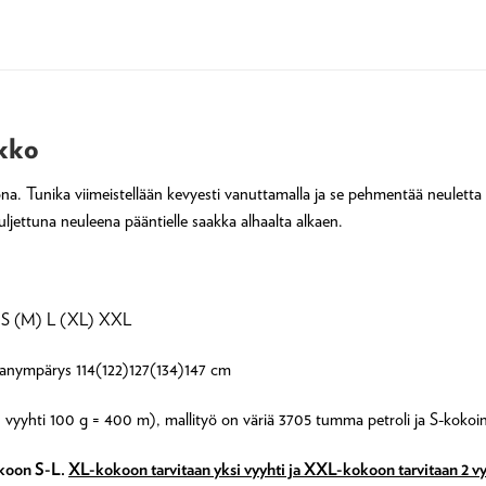
ikko
a. Tunika viimeistellään kevyesti vanuttamalla ja se pehmentää neulett
uljettuna neuleena pääntielle saakka alhaalta alkaen.
S (M) L (XL) XXL
anympärys 114(122)127(134)147 cm
 vyyhti 100 g = 400 m), mallityö on väriä 3705 tumma petroli ja S-kokoi
okoon S-L.
XL-kokoon tarvitaan yksi vyyhti ja XXL-kokoon tarvitaan 2 vyyh