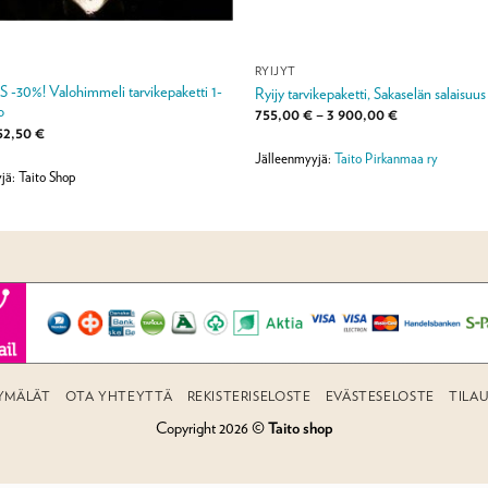
RYIJYT
30%! Valohimmeli tarvikepaketti 1-
Ryijy tarvikepaketti, Sakaselän salaisuus
o
Hintaluokka:
755,00
€
–
3 900,00
€
755,00 €
Alkuperäinen
Nykyinen
52,50
€
-
hinta
hinta
3
Jälleenmyyjä:
Taito Pirkanmaa ry
li:
on:
900,00 €
75,00 €.
52,50 €.
jä: Taito Shop
YMÄLÄT
OTA YHTEYTTÄ
REKISTERISELOSTE
EVÄSTESELOSTE
TILA
Copyright 2026 ©
Taito shop