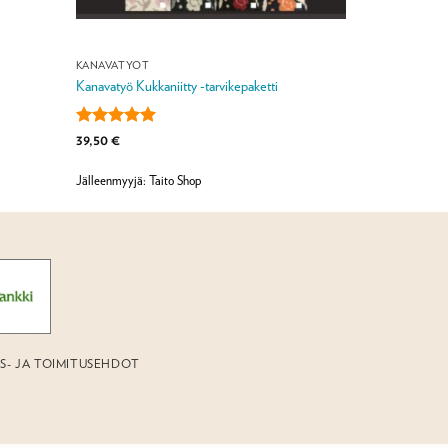
KANAVATYÖT
Kanavatyö Kukkaniitty -tarvikepaketti
Arvostelu
39,50
€
tuotteesta:
5
/ 5
Jälleenmyyjä: Taito Shop
US- JA TOIMITUSEHDOT