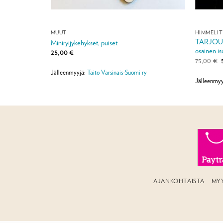
MUUT
HIMMELIT
TARJOUS -
etti
Miniryijykehykset, puiset
osainen is
25,00
€
75,00
€
Jälleenmyyjä:
Taito Varsinais-Suomi ry
o
Jälleenmyy
AJANKOHTAISTA
MY