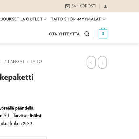
SÄHKÖPOSTI
RJOUKSET JA OUTLET
TAITO SHOP -MYYMÄLÄT
0
OTA YHTEYTTÄ
ET
/
LANGAT
/
TAITO
kepaketti
öreällä pääntiellä.
 S-L. Tarvitset lisäksi
uikot kokoa 2½-3.