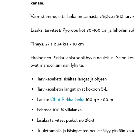
kanssa.
Varmistamme, että lanka on samasta värjäyserästä tarvi
Lisäksi tarvitset:
Pyöröpuikot 80–100 cm ja hihoihin sukk
Tiheys:
27 s x 34 krs = 10 cm
Ekologinen Pirkka-lanka sopii hyvin neuleisiin. Se on kest
ovat mahdollisimman lyhyitä.
Tarvikepaketti sisältää langat ja ohjeen
Tarvikepaketin langat ovat kokoon S-L
Lanka:
Ohut Pirkka-lanka
100 g = 400 m
Pehmeä 100 % villalanka
Lisäksi tarvitset puikot no 2½-3
Tuulettamalla ja käsinpesten neule säilyy pitkään kaun