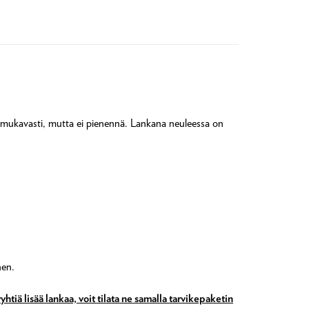
a mukavasti, mutta ei pienennä. Lankana neuleessa on
nen.
tiä lisää lankaa, voit tilata ne samalla tarvikepaketin