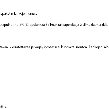
kepaketin lankojen kanssa.
apuikot no 2½–3, apulankaa / silmukkakaapeleita ja 2 silmukkamerkkiä. 
ävää, kierrätettävää ja värjäysprosessi ei kuormita luontoa. Lankojen jalos
iina.