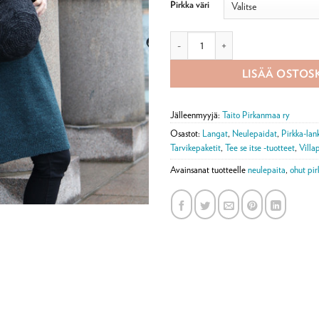
Pirkka väri
Oona-tunika tarvikepaketti määrä
LISÄÄ OSTOS
Jälleenmyyjä:
Taito Pirkanmaa ry
Osastot:
Langat
,
Neulepaidat
,
Pirkka-lan
Tarvikepaketit
,
Tee se itse -tuotteet
,
Villa
Avainsanat tuotteelle
neulepaita
,
ohut pir