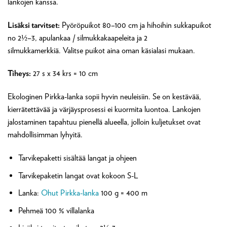
lankojen kanssa.
Lisäksi tarvitset:
Pyöröpuikot 80–100 cm ja hihoihin sukkapuikot
no 2½–3, apulankaa / silmukkakaapeleita ja 2
silmukkamerkkiä. Valitse puikot aina oman käsialasi mukaan.
Tiheys:
27 s x 34 krs = 10 cm
Ekologinen Pirkka-lanka sopii hyvin neuleisiin. Se on kestävää,
kierrätettävää ja värjäysprosessi ei kuormita luontoa. Lankojen
jalostaminen tapahtuu pienellä alueella, jolloin kuljetukset ovat
mahdollisimman lyhyitä.
Tarvikepaketti sisältää langat ja ohjeen
Tarvikepaketin langat ovat kokoon S-L
Lanka:
Ohut Pirkka-lanka
100 g = 400 m
Pehmeä 100 % villalanka