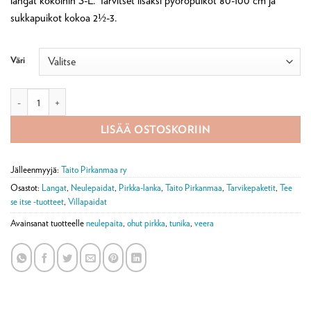
langat kokoihin S-L. Tarvitset lisäksi pyöröpuikot 80-100 cm ja
sukkapuikot kokoa 2½-3.
Väri
Veera-tunika tarvikepaketti määrä
LISÄÄ OSTOSKORIIN
Jälleenmyyjä:
Taito Pirkanmaa ry
Osastot:
Langat
,
Neulepaidat
,
Pirkka-lanka
,
Taito Pirkanmaa
,
Tarvikepaketit
,
Tee
se itse -tuotteet
,
Villapaidat
Avainsanat tuotteelle
neulepaita
,
ohut pirkka
,
tunika
,
veera