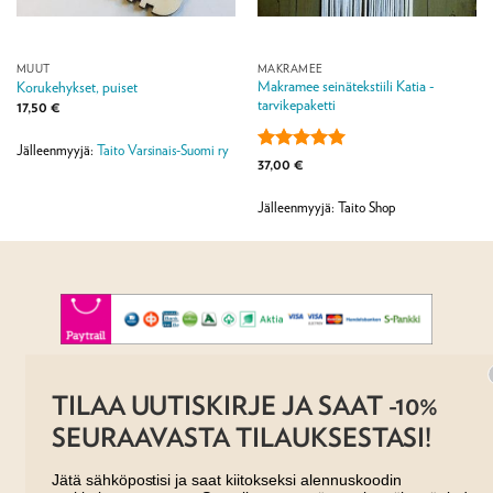
MUUT
MAKRAMEE
Makramee seinätekstiili Katia -
Korukehykset, puiset
tarvikepaketti
17,50
€
Jälleenmyyjä:
Taito Varsinais-Suomi ry
Arvostelu
37,00
€
tuotteesta:
5
/ 5
Jälleenmyyjä: Taito Shop
AJANKOHTAISTA
MYYMÄLÄT
OTA YHTEYTTÄ
REKISTERISELOSTE
EVÄSTESELOSTE
TILAA UUTISKIRJE JA SAAT -10%
TILAUS- JA TOIMITUSEHDOT
SEURAAVASTA TILAUKSESTASI!
Copyright 2026 ©
Taito shop
Jätä sähköpostisi ja saat kiitokseksi alennuskoodin