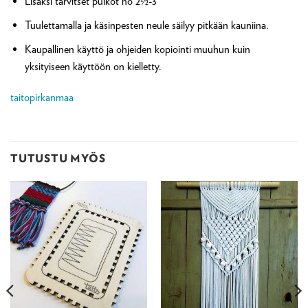
Lisäksi tarvitset puikot no 2½-3
Tuulettamalla ja käsinpesten neule säilyy pitkään kauniina.
Kaupallinen käyttö ja ohjeiden kopiointi muuhun kuin
yksityiseen käyttöön on kielletty.
taitopirkanmaa
TUTUSTU MYÖS