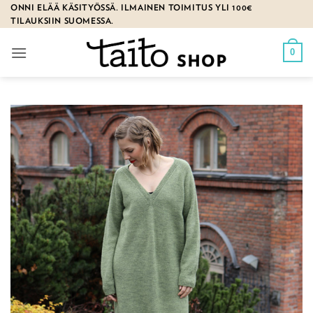
Skip
ONNI ELÄÄ KÄSITYÖSSÄ. ILMAINEN TOIMITUS YLI 100€
TILAUKSIIN SUOMESSA.
to
content
0