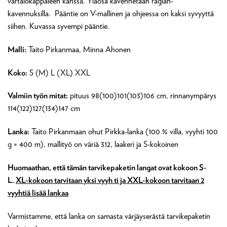
vartalokappaleen kanssa. Yläosa kavennetaan raglan-
kavennuksilla. Pääntie on V-mallinen ja ohjeessa on kaksi syvyyttä
siihen. Kuvassa syvempi pääntie.
Malli:
Taito Pirkanmaa, Minna Ahonen
Koko:
S (M) L (XL) XXL
Valmiin työn mitat:
pituus 98(100)101(103)106 cm, rinnanympärys
114(122)127(134)147 cm
Lanka:
Taito Pirkanmaan ohut Pirkka-lanka (100 % villa, vyyhti 100
g = 400 m), mallityö on väriä 312, laakeri ja S-kokoinen
Huomaathan, että tämän tarvikepaketin langat ovat kokoon S-
L.
XL-kokoon tarvitaan yksi vyyh ti ja XXL-kokoon tarvitaan 2
vyyhtiä lisää lankaa
Varmistamme, että lanka on samasta värjäyserästä tarvikepaketin