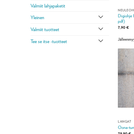
Valmiit lahjapaketit
NEULEOH
Digiohje H
Yleinen
pdf)
7,90
€
Valmiit tuotteet
Jälleenmy
Tee se itse -tuotteet
LANGAT
Oona-tuni
79,90
€