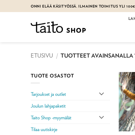
Skip
ONNI ELÄÄ KÄSITYÖSSÄ. ILMAINEN TOIMITUS YLI 100
to
content
LA
ETUSIVU
/
TUOTTEET AVAINSANALLA 
TUOTE OSASTOT
Tarjoukset ja outlet
Joulun lahjapaketit
Taito Shop -myymälät
Tilaa uutiskirje