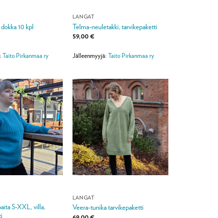
LANGAT
 dokka 10 kpl
Telma-neuletakki, tarvikepaketti
59,00
€
:
Taito Pirkanmaa ry
Jälleenmyyjä:
Taito Pirkanmaa ry
LANGAT
aita S-XXL, villa,
Veera-tunika tarvikepaketti
i
69,00
€