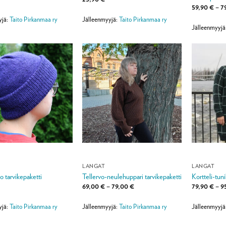
59,90
€
–
7
yjä:
Taito Pirkanmaa ry
Jälleenmyyjä:
Taito Pirkanmaa ry
Jälleenmyyjä
LANGAT
LANGAT
o tarvikepaketti
Tellervo-neulehuppari tarvikepaketti
Kortteli-tuni
Hintaluokka:
69,00
€
–
79,00
€
79,90
€
–
9
69,00 €
-
79,00 €
yjä:
Taito Pirkanmaa ry
Jälleenmyyjä:
Taito Pirkanmaa ry
Jälleenmyyjä