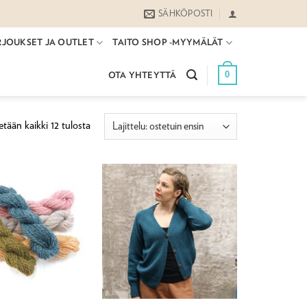
SÄHKÖPOSTI
RJOUKSET JA OUTLET
TAITO SHOP -MYYMÄLÄT
0
OTA YHTEYTTÄ
Suosituimmat
tään kaikki 12 tulosta
ensin