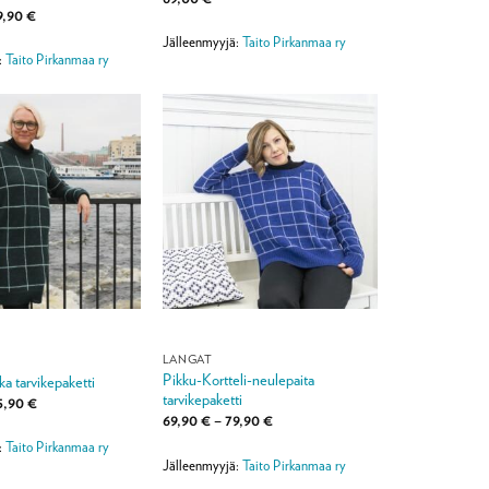
Hintaluokka:
9,90
€
59,90 €
Jälleenmyyjä:
Taito Pirkanmaa ry
-
79,90 €
:
Taito Pirkanmaa ry
LANGAT
Pikku-Kortteli-neulepaita
ka tarvikepaketti
tarvikepaketti
Hintaluokka:
5,90
€
79,90 €
Hintaluokka:
69,90
€
–
79,90
€
-
69,90 €
95,90 €
:
Taito Pirkanmaa ry
-
79,90 €
Jälleenmyyjä:
Taito Pirkanmaa ry