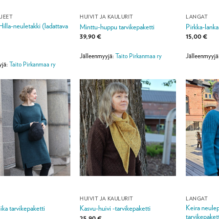
JEET
HUIVIT JA KAULURIT
LANGAT
illa-neuletakki (ladattava
Minttu-huppu tarvikepaketti
Pirkka-lanka
39,90
€
15,00
€
Jälleenmyyjä:
Taito Pirkanmaa ry
Jälleenmyyjä
yjä:
Taito Pirkanmaa ry
HUIVIT JA KAULURIT
LANGAT
Keira neulep
ka tarvikepaketti
Kasvu-huivi -tarvikepaketti
tarvikepakett
25,90
€