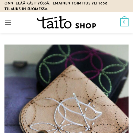
Skip
ONNI ELÄÄ KÄSITYÖSSÄ. ILMAINEN TOIMITUS YLI 100€
TILAUKSIIN SUOMESSA.
to
content
0