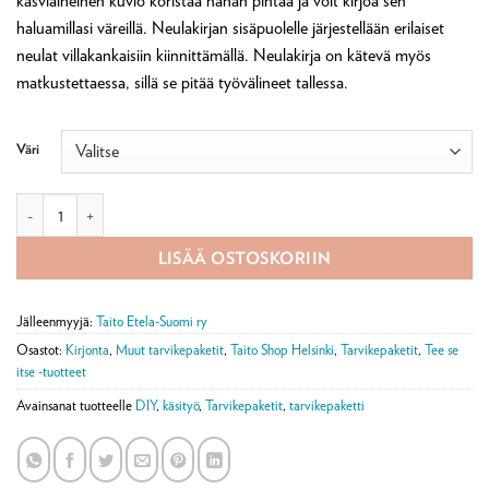
kasviaiheinen kuvio koristaa nahan pintaa ja voit kirjoa sen
haluamillasi väreillä. Neulakirjan sisäpuolelle järjestellään erilaiset
neulat villakankaisiin kiinnittämällä. Neulakirja on kätevä myös
matkustettaessa, sillä se pitää työvälineet tallessa.
Väri
NEULAKIRJA tarvikepaketti määrä
LISÄÄ OSTOSKORIIN
Jälleenmyyjä:
Taito Etela-Suomi ry
Osastot:
Kirjonta
,
Muut tarvikepaketit
,
Taito Shop Helsinki
,
Tarvikepaketit
,
Tee se
itse -tuotteet
Avainsanat tuotteelle
DIY
,
käsityö
,
Tarvikepaketit
,
tarvikepaketti