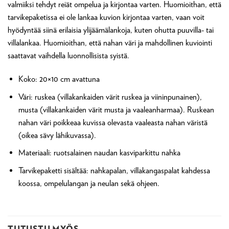
valmiiksi tehdyt reiät ompelua ja kirjontaa varten. Huomioithan, että
tarvikepaketissa ei ole lankaa kuvion kirjontaa varten, vaan voit
hyödyntää siinä erilaisia ylijäämälankoja, kuten ohutta puuvilla- tai
villalankaa. Huomioithan, että nahan väri ja mahdollinen kuviointi
saattavat vaihdella luonnollisista syistä.
Koko: 20×10 cm avattuna
Väri: ruskea (villakankaiden värit ruskea ja viininpunainen),
musta (villakankaiden värit musta ja vaaleanharmaa). Ruskean
nahan väri poikkeaa kuvissa olevasta vaaleasta nahan väristä
(oikea sävy lähikuvassa).
Materiaali: ruotsalainen naudan kasviparkittu nahka
Tarvikepaketti sisältää: nahkapalan, villakangaspalat kahdessa
koossa, ompelulangan ja neulan sekä ohjeen.
TUTUSTU MYÖS