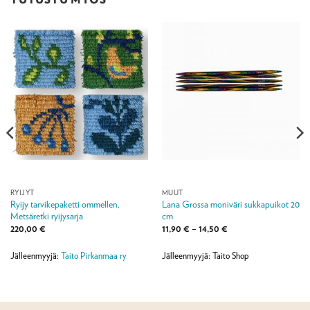
RYIJYT
MUUT
Ryijy tarvikepaketti ommellen,
Lana Grossa moniväri sukkapuikot 20
Metsäretki ryijysarja
cm
Hintaluokka:
220,00
€
11,90
€
–
14,50
€
11,90 €
-
14,50 €
Jälleenmyyjä:
Taito Pirkanmaa ry
Jälleenmyyjä: Taito Shop