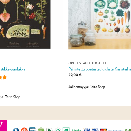
OPETUSTAULUTUOTTEET
ustikka-puolukka
Pahvitettu opetustaulujuliste Kasvitarha
29,00
€
u
Jälleenmyyjä: Taito Shop
ta:
5
jä: Taito Shop