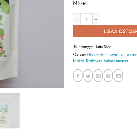
Mikkeli.
Kahvi Mikkeli, keskipaahtoinen mää
LISÄÄ OSTOS
Jälleenmyyjä: Taito Shop
Osastot:
Elintarvikkeet
,
Savolaiset tuottee
Mikkeli, Kenkävero
,
Valmiit tuotteet