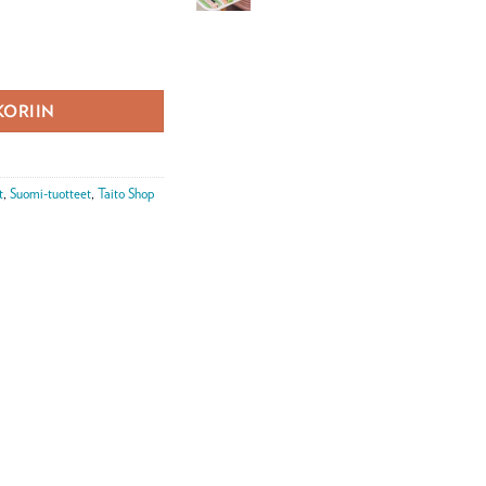
rä
KORIIN
t
,
Suomi-tuotteet
,
Taito Shop