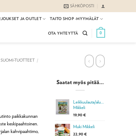
SÄHKÖPOSTI
RJOUKSET JA OUTLET
TAITO SHOP -MYYMÄLÄT
0
OTA YHTEYTTÄ
SUOMI-TUOTTEET
/
Saatat myös pitää...
Leikkuulauta/alusta
Mikkeli
19,90
€
utinto paikkakunnan
ste keskipaahtoinen.
Muki Mikkeli
rjalan kahvipaahtimo,
22,90
€