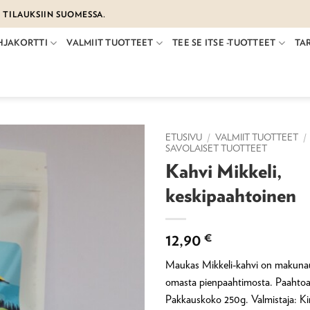
€ TILAUKSIIN SUOMESSA.
HJAKORTTI
VALMIIT TUOTTEET
TEE SE ITSE -TUOTTEET
TA
ETUSIVU
/
VALMIIT TUOTTEET
/
SAVOLAISET TUOTTEET
Kahvi Mikkeli,
keskipaahtoinen
12,90
€
Maukas Mikkeli-kahvi on makuna
omasta pienpaahtimosta. Paahtoa
Pakkauskoko 250g. Valmistaja: Ki