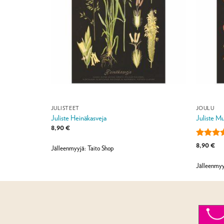
JULISTEET
JOULU
€ (norm.
Juliste Heinäkasveja
Juliste M
8,90
€
Arvostel
8,90
€
Jälleenmyyjä: Taito Shop
tuottees
/ 5
Jälleenmyy