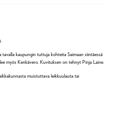
.
la tavalla kaupungin tuttuja kohteita Saimaan siintäessä
tulee myös Kenkävero. Kuvituksen on tehnyt Pinja Laine.
aikkakunnasta muistuttava leikkuulauta tai