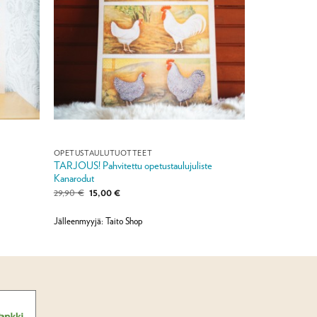
OPETUSTAULUTUOTTEET
TARJOUS! Pahvitettu opetustaulujuliste
Kanarodut
Alkuperäinen
Nykyinen
29,90
€
15,00
€
hinta
hinta
oli:
on:
29,90 €.
15,00 €.
Jälleenmyyjä: Taito Shop