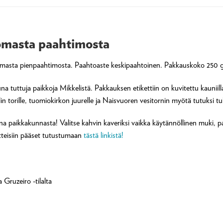
omasta paahtimosta
masta pienpaahtimosta. Paahtoaste keskipaahtoinen. Pakkauskoko 250 g
na tuttuja paikkoja Mikkelistä. Pakkauksen etikettiin on kuvitettu kauniil
in torille, tuomiokirkon juurelle ja Naisvuoren vesitornin myötä tutuksi 
na paikkakunnasta! Valitse kahvin kaveriksi vaikka käytännöllinen muki, p
otteisiin pääset tutustumaan
tästä linkistä!
Gruzeiro -tilalta