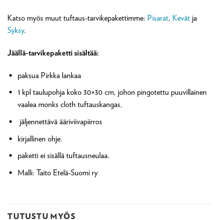
Katso myös muut tuftaus-tarvikepakettimme:
Pisarat
,
Kevät
ja
Syksy
.
Jäällä-tarvikepaketti sisältää:
paksua Pirkka lankaa
1 kpl taulupohja koko 30×30 cm, johon pingotettu puuvillainen
vaalea monks cloth tuftauskangas,
jäljennettävä ääriviivapiirros
kirjallinen ohje.
paketti ei sisällä tuftausneulaa.
Malli: Taito Etelä-Suomi ry
TUTUSTU MYÖS