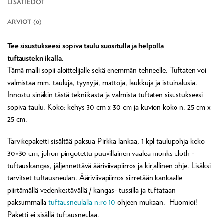
LISÄTIEDOT
ARVIOT (0)
Tee sisustukseesi sopiva taulu suositulla ja helpolla
tuftaustekniikalla.
Tämä malli sopii aloittelijalle sekä enemmän tehneelle. Tuftaten voi
valmistaa mm. tauluja, tyynyjä, mattoja, laukkuja ja istuinalusia.
Innostu sinäkin tästä tekniikasta ja valmista tuftaten sisustukseesi
sopiva taulu. Koko: kehys 30 cm x 30 cm ja kuvion koko n. 25 cm x
25 cm.
Tarvikepaketti sisältää paksua Pirkka lankaa, 1 kpl taulupohja koko
30×30 cm, johon pingotettu puuvillainen vaalea monks cloth -
tuftauskangas, jäljennettävä ääriviivapiirros ja kirjallinen ohje. Lisäksi
tarvitset tuftausneulan. Ääriviivapiirros siirretään kankaalle
piirtämällä vedenkestävällä / kangas- tussilla ja tuftataan
paksummalla
tuftausneulalla n:ro 10
ohjeen mukaan. Huomioi!
Paketti ei sisällä tuftausneulaa.