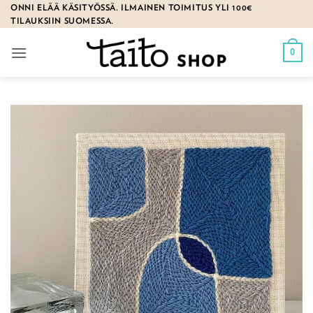
Skip
ONNI ELÄÄ KÄSITYÖSSÄ. ILMAINEN TOIMITUS YLI 100€
TILAUKSIIN SUOMESSA.
to
content
0