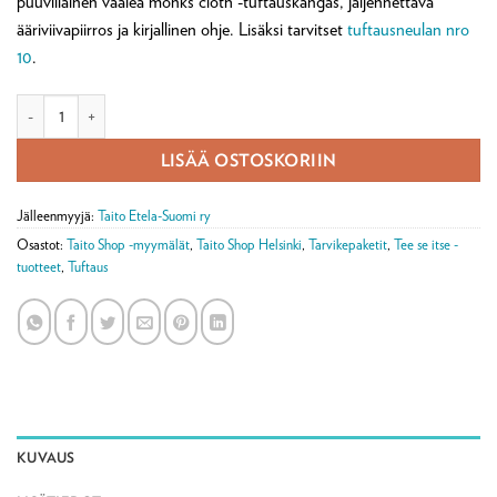
puuvillainen vaalea monks cloth -tuftauskangas, jäljennettävä
ääriviivapiirros ja kirjallinen ohje. Lisäksi tarvitset
tuftausneulan nro
10
.
Jäällä tuftaustarvikepaketti määrä
LISÄÄ OSTOSKORIIN
Jälleenmyyjä:
Taito Etela-Suomi ry
Osastot:
Taito Shop -myymälät
,
Taito Shop Helsinki
,
Tarvikepaketit
,
Tee se itse -
tuotteet
,
Tuftaus
KUVAUS