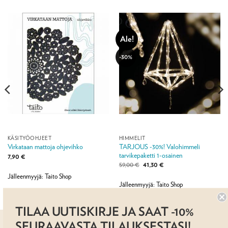
Ale!
-30%
KÄSITYÖOHJEET
HIMMELIT
TARJOUS -30%! Valohimmeli
Virkataan mattoja ohjevihko
tarvikepaketti 1-osainen
7,90
€
Alkuperäinen
Nykyinen
59,00
€
41,30
€
hinta
hinta
Jälleenmyyjä: Taito Shop
oli:
on:
59,00 €.
41,30 €.
Jälleenmyyjä: Taito Shop
TILAA UUTISKIRJE JA SAAT -10%
SEURAAVASTA TILAUKSESTASI!