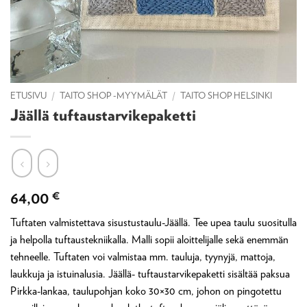
ETUSIVU
/
TAITO SHOP -MYYMÄLÄT
/
TAITO SHOP HELSINKI
Jäällä tuftaustarvikepaketti
64,00
€
Tuftaten valmistettava sisustustaulu-Jäällä. Tee upea taulu suositulla
ja helpolla tuftaustekniikalla. Malli sopii aloittelijalle sekä enemmän
tehneelle. Tuftaten voi valmistaa mm. tauluja, tyynyjä, mattoja,
laukkuja ja istuinalusia. Jäällä- tuftaustarvikepaketti sisältää paksua
Pirkka-lankaa, taulupohjan koko 30×30 cm, johon on pingotettu