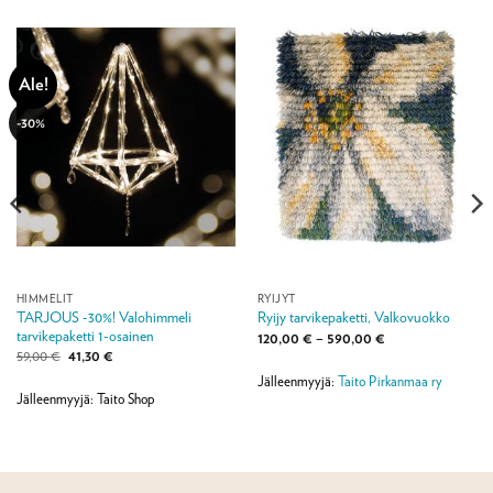
Ale!
-30%
HIMMELIT
RYIJYT
TARJOUS -30%! Valohimmeli
Ryijy tarvikepaketti, Valkovuokko
tarvikepaketti 1-osainen
Hintaluokka:
120,00
€
–
590,00
€
120,00 €
Alkuperäinen
Nykyinen
59,00
€
41,30
€
-
hinta
hinta
590,00 €
Jälleenmyyjä:
Taito Pirkanmaa ry
oli:
on:
59,00 €.
41,30 €.
Jälleenmyyjä: Taito Shop