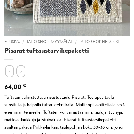
ETUSIVU
/
TAITO SHOP -MYYMÄLÄT
/
TAITO SHOP HELSINKI
Pisarat tuftaustarvikepaketti
64,00
€
Tuftaten valmistettava sisustustaulu Pisarat. Tee upea taulu
suositulla ja helpolla tuftaustekniikalla. Malli sopii aloittelijalle sekä
enemmän tehneelle. Tuftaten voi valmistaa mm. tauluja, tyynyjä,
mattoja, laukkuja ja istuinalusia. Pisarat tuftaustarvikepaketti
sisältää paksua Pirkka-lankaa, taulupohjan koko 30×30 cm, johon