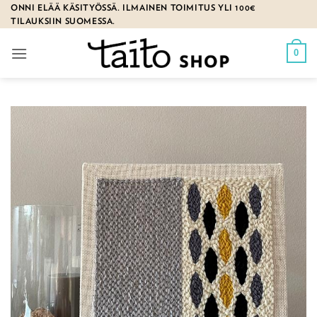
Skip
ONNI ELÄÄ KÄSITYÖSSÄ. ILMAINEN TOIMITUS YLI 100€
TILAUKSIIN SUOMESSA.
to
content
0