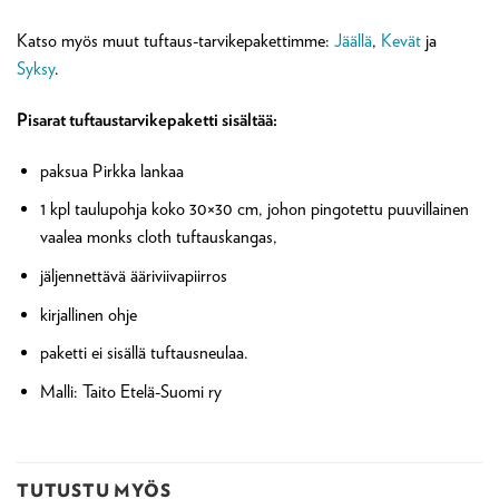
Katso myös muut tuftaus-tarvikepakettimme:
Jäällä
,
Kevät
ja
Syksy
.
Pisarat tuftaustarvikepaketti sisältää:
paksua Pirkka lankaa
1 kpl taulupohja koko 30×30 cm, johon pingotettu puuvillainen
vaalea monks cloth tuftauskangas,
jäljennettävä ääriviivapiirros
kirjallinen ohje
paketti ei sisällä tuftausneulaa.
Malli: Taito Etelä-Suomi ry
TUTUSTU MYÖS