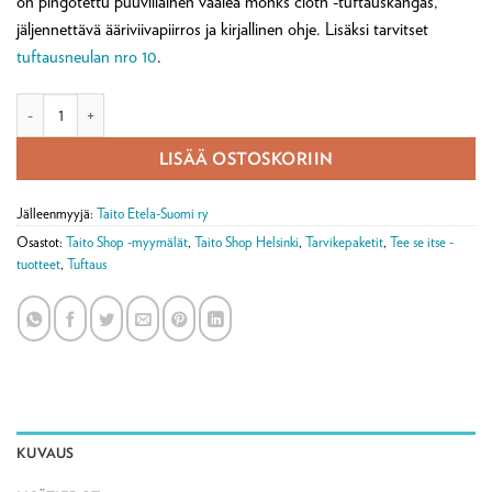
on pingotettu puuvillainen vaalea monks cloth -tuftauskangas,
jäljennettävä ääriviivapiirros ja kirjallinen ohje. Lisäksi tarvitset
tuftausneulan nro 10
.
Pisarat tuftaustarvikepaketti määrä
LISÄÄ OSTOSKORIIN
Jälleenmyyjä:
Taito Etela-Suomi ry
Osastot:
Taito Shop -myymälät
,
Taito Shop Helsinki
,
Tarvikepaketit
,
Tee se itse -
tuotteet
,
Tuftaus
KUVAUS