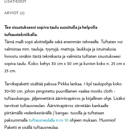
LISÄTIEDOT
ARVIOT (0)
Tee sisustukseesi sopiva taulu suositulla ja helpolla
tuftaustekniikalla.
Tämä malli sopii aloittelijalle sekä enemmän tehneelle. Tuftaten voi
valmistaa mm. tauluja, tyynyjä, mattoja, laukkuja ja istuinalusia.
Innostu sinäkin tästä tekniikasta ja valmista tuftaten sisustukseesi
sopiva taulu. Koko: kehys 30 cm x 30 cm ja kuvion koko n. 25 cm x
25 cm.
Tarvikepaketti sisältää paksua Pirkka lankaa, 1 kpl taulupohja koko
30×30 cm, johon pingotettu puuvillainen vaalea monks cloth -
tuftauskangas, jäljennettävä ääriviivapiirros ja kirjallinen ohje. Lisäksi
tarvitset tuftausneulan. Ääriviivapiirros siirretään kankaalle
piirtämällä vedenkestävällä / kangas- tussilla ja tuftataan
paksummalla
tuftausneulalla n:ro 10
ohjeen mukaan. Huomioi!
Paketti ei sisällä tuftausneulaa.