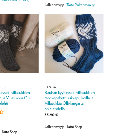
3
/ 5
900,00 €
Jälleenmyyjä:
Taito Pirkanmaa ry
JEET
LANGAT
yset -villasukkien
Rauhan kyyhkyset -villasukkien
i ja Villasukkia Olli-
tarvikepaketti sukkapuikoilla ja
elehti
Villasukkia Olli-langasta
ohjelehdellä
33,90
€
Jälleenmyyjä: Taito Shop
: Taito Shop