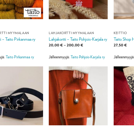
RTTI MYYMÄLÄÄN
LAHJAKORTTI MYYMÄLÄÄN
KEITTIÖ
ti – Taito Pirkanmaa ry
Lahjakortti – Taito Pohjois-Karjala ry
Taito Shop H
Hintaluokka:
20,00
€
–
200,00
€
27,50
€
20,00 €
-
200,00 €
yjä:
Taito Pirkanmaa ry
Jälleenmyyjä:
Taito Pohjois-Karjala ry
Jälleenmyyjä