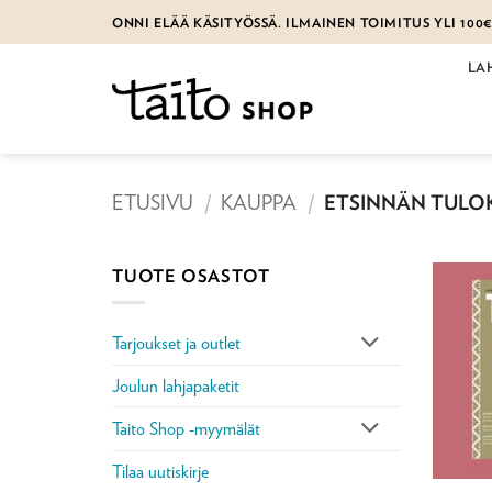
Skip
ONNI ELÄÄ KÄSITYÖSSÄ. ILMAINEN TOIMITUS YLI 100
to
content
LA
ETUSIVU
/
KAUPPA
/
ETSINNÄN TULOK
TUOTE OSASTOT
Tarjoukset ja outlet
Joulun lahjapaketit
Taito Shop -myymälät
Tilaa uutiskirje