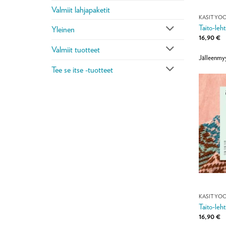
Valmiit lahjapaketit
KÄSITYÖ
Taito-leh
Yleinen
16,90
€
Valmiit tuotteet
Jälleenmyy
Tee se itse -tuotteet
KÄSITYÖ
Taito-leh
16,90
€