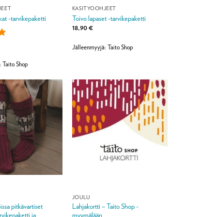
JEET
KÄSITYÖOHJEET
kat -tarvikepaketti
Toivo lapaset -tarvikepaketti
18,90
€
Jälleenmyyjä: Taito Shop
:
5
: Taito Shop
JOULU
ssa pitkävartiset
Lahjakortti – Taito Shop -
arvikepaketti ja
myymälään