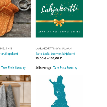
 HELSINKI
LAHJAKORTTI MYYMÄLÄÄN
-tarvikepaketti
Taito Etelä-Suomen lahjakortti
Hintaluokka:
10,00
€
–
150,00
€
10,00 €
-
150,00 €
:
Taito Etela-Suomi ry
Jälleenmyyjä:
Taito Etela-Suomi ry