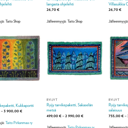
hjelehti
langasta ohjelehti
Villasukkia O
26,70
€
26,70
€
jä: Taito Shop
Jälleenmyyjä: Taito Shop
Jälleenmyyjä
RYIJYT
RYIJYT
Ryijy tarvikepaketti, Sakaselän
Ryijy tarvike
ikepaketti, Kukkaportti
metsä
salaisuus
Hintaluokka:
€
–
3 900,00
€
890,00 €
Hintaluokka:
499,00
€
–
2 990,00
€
755,00
€
–
-
499,00 €
3
yjä:
Taito Pirkanmaa ry
-
900,00 €
2
Jälleenmyyjä:
Taito Pirkanmaa ry
Jälleenmyyjä