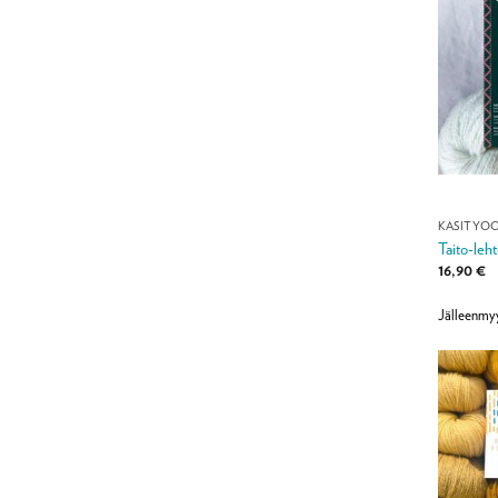
KÄSITYÖ
Taito-leh
16,90
€
Jälleenmyy