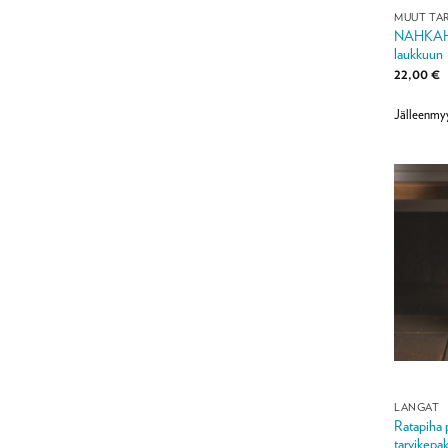
MUUT TAR
NAHKAHIH
laukkuun
22,00
€
Jälleenmy
LANGAT
Ratapiha p
tarvikepak