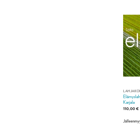
LAHJAKO
Elämyslahj
Karjala
110,00
€
Jälleenmy