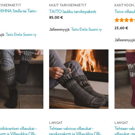
VIKEPAKETIT
MUUT TARVIKEPAKETIT
KÄSITYÖOH
NA Stella tai Taito-
TAITO laukku tarvikepaketti
Toivo villasu
85,00
€
Arvostelu
23,60
€
Jälleenmyyjä:
Taito Etela-Suomi ry
tuotteesta
yjä:
Taito Etela-Suomi ry
/ 5
Jälleenmyyjä
LANGAT
LANGAT
itkävartiset villasukat -
Tehtaan valoissa villasukat -
Tehtaan valoi
etti ja Villasukkia Olli-
tarvikepaketti ja Villasukkia Olli-
villasukat -t