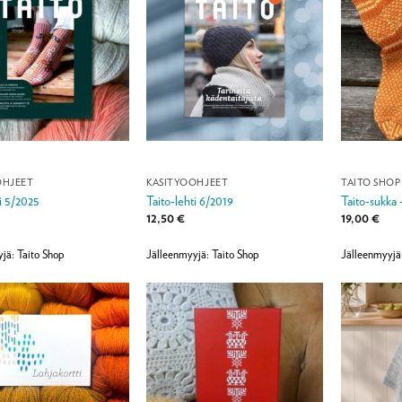
OHJEET
KÄSITYÖOHJEET
TAITO SHOP
ti 5/2025
Taito-lehti 6/2019
Taito-sukka 
12,50
€
19,00
€
jä: Taito Shop
Jälleenmyyjä: Taito Shop
Jälleenmyyjä