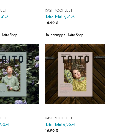
JEET
KÄSITYÖOHJEET
1/2026
Taito-lehti 2/2026
16,90
€
: Taito Shop
Jälleenmyyjä: Taito Shop
JEET
KÄSITYÖOHJEET
4/2024
Taito-lehti 5/2024
16,90
€