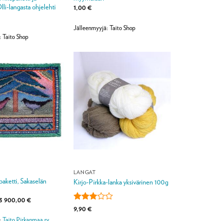
lli-langasta ohjelehti
1,00
€
Jälleenmyyjä: Taito Shop
: Taito Shop
LANGAT
paketti, Sakaselän
Kirjo-Pirkka-lanka yksivärinen 100g
Hintaluokka:
3 900,00
€
755,00 €
Arvostelu
9,90
€
-
tuotteesta:
3
:
Taito Pirkanmaa ry