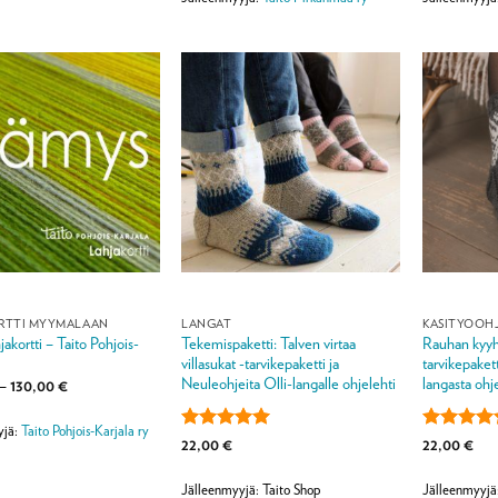
990,00 €
RTTI MYYMÄLÄÄN
LANGAT
KÄSITYÖOH
akortti – Taito Pohjois-
Tekemispaketti: Talven virtaa
Rauhan kyyhk
villasukat -tarvikepaketti ja
tarvikepakett
Neuleohjeita Olli-langalle ohjelehti
langasta ohj
Hintaluokka:
–
130,00
€
110,00 €
-
130,00 €
yjä:
Taito Pohjois-Karjala ry
Arvostelu
Arvostelu
22,00
€
22,00
€
tuotteesta:
5
tuotteesta:
/ 5
4.4
/ 5
Jälleenmyyjä: Taito Shop
Jälleenmyyjä