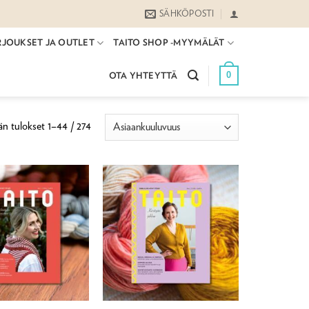
SÄHKÖPOSTI
RJOUKSET JA OUTLET
TAITO SHOP -MYYMÄLÄT
0
OTA YHTEYTTÄ
Suosituimmat
n tulokset 1–44 / 274
ensin