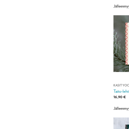
Jälleenmyy
KÄSITYÖ
Taito-leh
16,90
€
Jälleenmyy