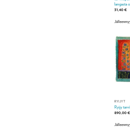
langasta o
31,40
€
Jälleenmyy
RYIJYT
Ryijy tarv
890,00
Jälleenmy