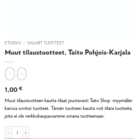
ETUSIVU
/
VALMIIT TUOTTEET
Muut tilaustuotteet, Taito Pohjois-Karjala
1,00
€
Muut tilaustuotteen kautta tilaat joustavasti Taito Shop -myymälän
kanssa sovitut tuotteet. Tämän tuotteen kautta voit tilata tuotteita,
joita ei ole verkkokaupassamme omana tuotteenaan.
Muut tilaustuotteet, Taito Pohjois-Karjala määrä