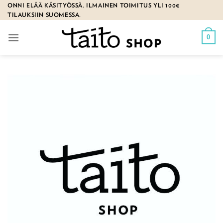
Skip
ONNI ELÄÄ KÄSITYÖSSÄ. ILMAINEN TOIMITUS YLI 100€
TILAUKSIIN SUOMESSA.
to
content
0