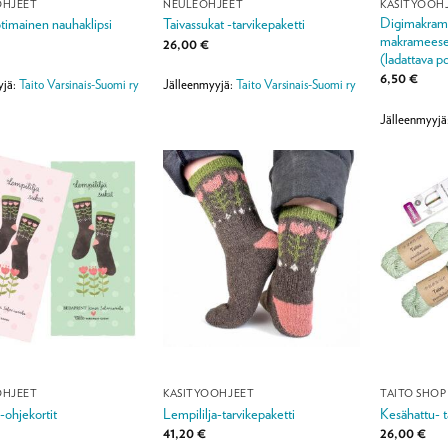
OHJEET
NEULEOHJEET
KÄSITYÖOH
Digimakrame
timainen nauhaklipsi
Taivassukat -tarvikepaketti
makrameesein
26,00
€
(ladattava p
6,50
€
yjä:
Taito Varsinais-Suomi ry
Jälleenmyyjä:
Taito Varsinais-Suomi ry
Jälleenmyyjä
OHJEET
KÄSITYÖOHJEET
TAITO SHOP
-ohjekortit
Lempililja-tarvikepaketti
Kesähattu- t
41,20
€
26,00
€