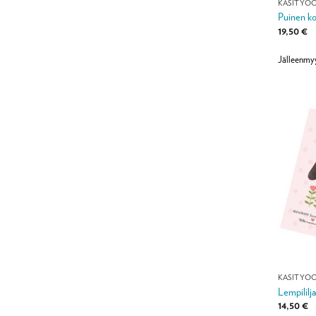
KÄSITYÖ
Puinen ko
19,50
€
Jälleenmy
KÄSITYÖ
Lempililja
14,50
€