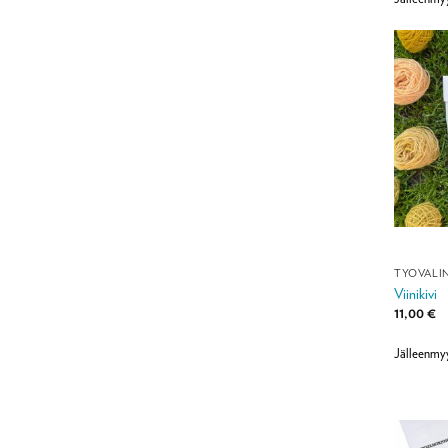
TYÖVÄLI
Viinikivi
11,00
€
Jälleenmy