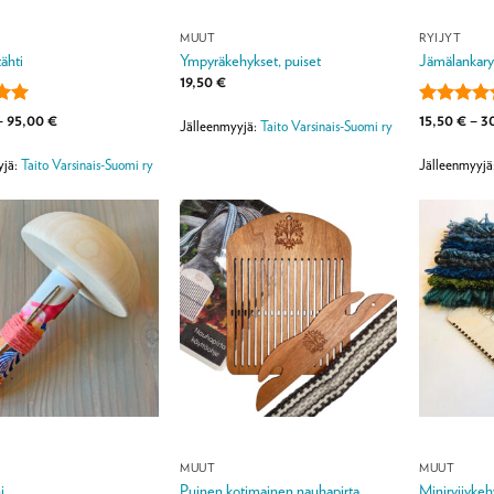
MUUT
RYIJYT
ähti
Ympyräkehykset, puiset
Jämälankaryi
19,50
€
lu
Hintaluokka:
Arvostelu
–
95,00
€
15,50
€
–
3
Jälleenmyyjä:
Taito Varsinais-Suomi ry
20,00 €
ta:
5
tuotteesta
-
/ 5
95,00 €
yjä:
Taito Varsinais-Suomi ry
Jälleenmyyjä
MUUT
MUUT
i
Puinen kotimainen nauhapirta
Miniryijykeh