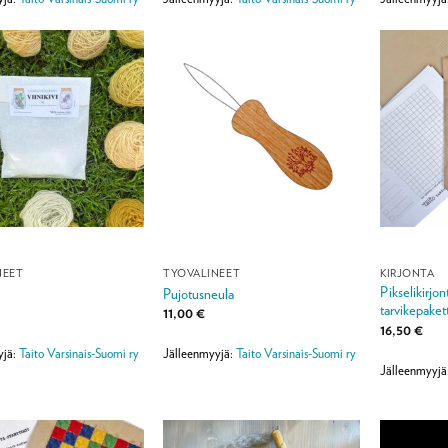
NEET
TYÖVÄLINEET
KIRJONTA
Pikselikirjon
Pujotusneula
tarvikepakett
11,00
€
16,50
€
yjä:
Taito Varsinais-Suomi ry
Jälleenmyyjä:
Taito Varsinais-Suomi ry
Jälleenmyyjä