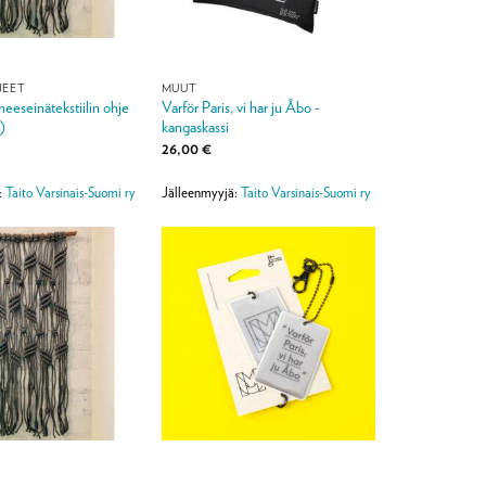
JEET
MUUT
eeseinätekstiilin ohje
Varför Paris, vi har ju Åbo -
)
kangaskassi
26,00
€
:
Taito Varsinais-Suomi ry
Jälleenmyyjä:
Taito Varsinais-Suomi ry