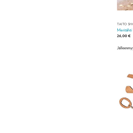
TAITO SH
Meritähti 
26,00
€
Jälleenmy