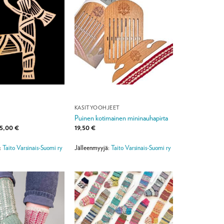
KÄSITYÖOHJEET
Puinen kotimainen mininauhapirta
Hintaluokka:
5,00
€
19,50
€
20,00 €
-
95,00 €
:
Taito Varsinais-Suomi ry
Jälleenmyyjä:
Taito Varsinais-Suomi ry