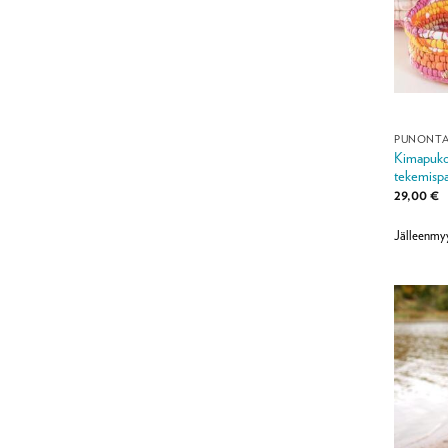
PUNONT
Kimapuko-
tekemispa
29,00
€
Jälleenmy