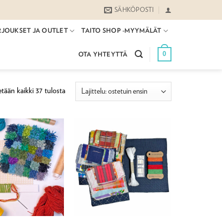
SÄHKÖPOSTI
RJOUKSET JA OUTLET
TAITO SHOP -MYYMÄLÄT
0
OTA YHTEYTTÄ
Suosituimmat
tään kaikki 37 tulosta
ensin