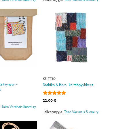
KEITTIÖ
ta tyynyyn -
Sashiko & Boro -keittiöpyyhkeet
i
Arvostelu
22,00
€
tuotteesta:
5
:
Taito Varsinais-Suomi ry
/ 5
Jälleenmyyjä:
Taito Varsinais-Suomi ry