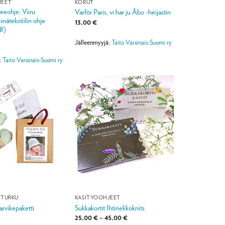
JEET
KORUT
eohje: Viiru
Varför Paris, vi har ju Åbo -heijastin
ätekstiilin ohje
13,00
€
df)
Jälleenmyyjä:
Taito Varsinais-Suomi ry
:
Taito Varsinais-Suomi ry
 TURKU
KÄSITYÖOHJEET
arvikepaketti
Sukkakortit Ihtiriekkoknits
Hintaluokka:
25,00
€
–
45,00
€
25,00 €