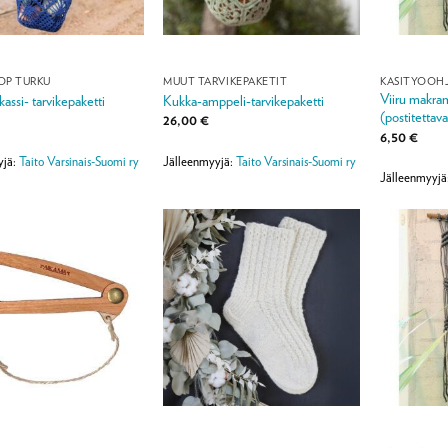
OP TURKU
MUUT TARVIKEPAKETIT
KÄSITYÖOH
Viiru makram
kassi- tarvikepaketti
Kukka-amppeli-tarvikepaketti
(postitettava
26,00
€
6,50
€
yjä:
Taito Varsinais-Suomi ry
Jälleenmyyjä:
Taito Varsinais-Suomi ry
Jälleenmyyjä