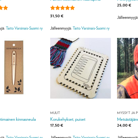
25,00
€
lu
Arvostelu
31,50
€
Jälleenmyyjä
ta:
5
tuotteesta:
5
/ 5
yjä:
Taito Varsinais-Suomi ry
Jälleenmyyjä:
Taito Varsinais-Suomi ry
MUUT
MYSSYT JA 
timainen kinnasneula
Korukehykset, puiset
Metsästäjän
17,50
€
24,00
€
yjä:
Taito Varsinais-Suomi ry
Jälleenmyyjä:
Taito Varsinais-Suomi ry
Jälleenmyyjä