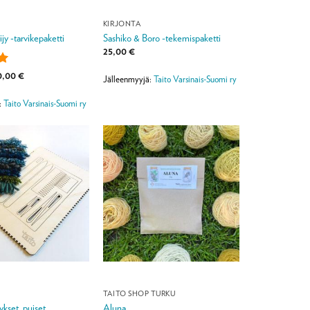
KIRJONTA
jy -tarvikepaketti
Sashiko & Boro -tekemispaketti
25,00
€
Hintaluokka:
0,00
€
Jälleenmyyjä:
Taito Varsinais-Suomi ry
15,50 €
:
5
-
30,00 €
:
Taito Varsinais-Suomi ry
TAITO SHOP TURKU
ykset, puiset
Aluna