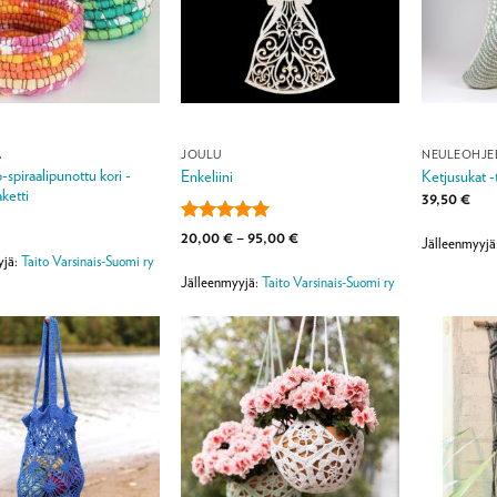
A
JOULU
NEULEOHJE
spiraalipunottu kori -
Enkeliini
Ketjusukat -
ketti
39,50
€
Arvostelu
Hintaluokka:
20,00
€
–
95,00
€
Jälleenmyyjä
20,00 €
tuotteesta:
5
yjä:
Taito Varsinais-Suomi ry
-
/ 5
95,00 €
Jälleenmyyjä:
Taito Varsinais-Suomi ry