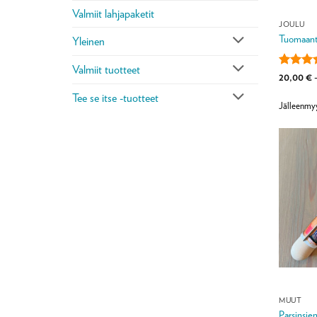
Valmiit lahjapaketit
JOULU
Tuomaant
Yleinen
Valmiit tuotteet
Arvoste
20,00
€
tuottees
Tee se itse -tuotteet
/ 5
Jälleenmy
MUUT
Parsinsien