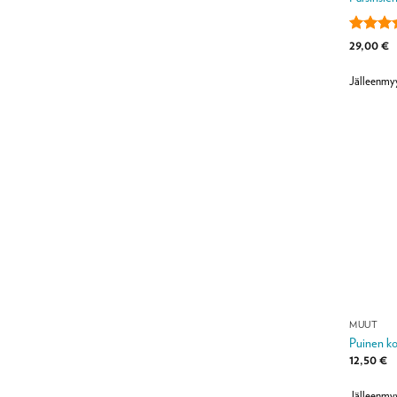
Arvoste
29,00
€
tuottees
/ 5
Jälleenmy
MUUT
Puinen ko
12,50
€
Jälleenmy