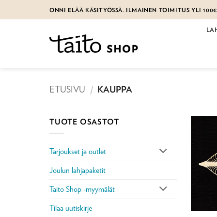
Skip
ONNI ELÄÄ KÄSITYÖSSÄ. ILMAINEN TOIMITUS YLI 100
to
content
LA
ETUSIVU
/
KAUPPA
TUOTE OSASTOT
Tarjoukset ja outlet
Joulun lahjapaketit
Taito Shop -myymälät
Tilaa uutiskirje