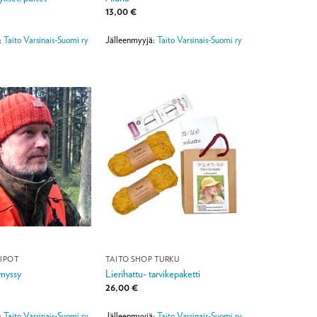
13,00
€
:
Taito Varsinais-Suomi ry
Jälleenmyyjä:
Taito Varsinais-Suomi ry
PIPOT
TAITO SHOP TURKU
myssy
Lierihattu- tarvikepaketti
26,00
€
:
Taito Varsinais-Suomi ry
Jälleenmyyjä:
Taito Varsinais-Suomi ry