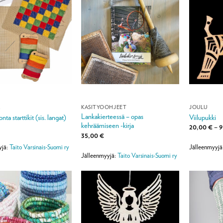
A
KÄSITYÖOHJEET
JOULU
Lankakierteessä – opas
onta starttikit (sis. langat)
Viilupukki
kehräämiseen -kirja
20,00
€
–
9
35,00
€
yjä:
Taito Varsinais-Suomi ry
Jälleenmyyjä
Jälleenmyyjä:
Taito Varsinais-Suomi ry