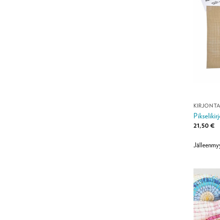
KIRJONT
Pikselikirj
21,50
€
Jälleenmy