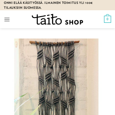
Skip
ONNI ELÄÄ KÄSITYÖSSÄ. ILMAINEN TOIMITUS YLI 100€
TILAUKSIIN SUOMESSA.
to
content
0