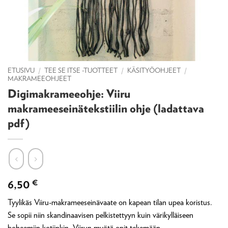
ETUSIVU
/
TEE SE ITSE -TUOTTEET
/
KÄSITYÖOHJEET
/
MAKRAMEEOHJEET
Digimakrameeohje: Viiru
makrameeseinätekstiilin ohje (ladattava
pdf)
6,50
€
Tyylikäs Viiru-makrameeseinävaate on kapean tilan upea koristus.
Se sopii niin skandinaavisen pelkistettyyn kuin värikylläiseen
boheemiin kotiinkin. Viirun myötä opit tekemään