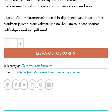
makrameekohosolmun, -pallosolmun sekä -koristesolmun.
Tilatun Viiru makrameeseinätekstiilin digiohjeen saat ladattua heti
tilauksen jälkeen tilausvahvistuksesta.
Muista tallentaa saamasi
pdf-ohje avauksen jälkeen!
Digimakrameeohje: Viiru makrameeseinätekstiilin ohje (ladattava pdf) mä
LISÄÄ OSTOSKORIIN
Jälleenmyyjä:
Taito Varsinais-Suomi ry
Osastot:
Käsityöohjeet
,
Makrameeohjeet
,
Tee se itse -tuotteet