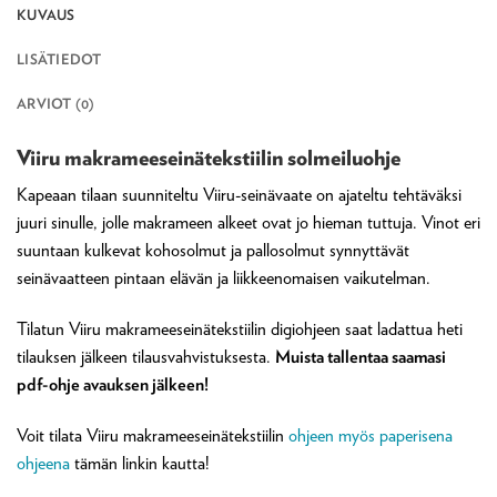
KUVAUS
LISÄTIEDOT
ARVIOT (0)
Viiru makrameeseinätekstiilin solmeiluohje
Kapeaan tilaan suunniteltu Viiru-seinävaate on ajateltu tehtäväksi
juuri sinulle, jolle makrameen alkeet ovat jo hieman tuttuja. Vinot eri
suuntaan kulkevat kohosolmut ja pallosolmut synnyttävät
seinävaatteen pintaan elävän ja liikkeenomaisen vaikutelman.
Tilatun Viiru makrameeseinätekstiilin digiohjeen saat ladattua heti
tilauksen jälkeen tilausvahvistuksesta.
Muista tallentaa saamasi
pdf-ohje avauksen jälkeen!
Voit tilata Viiru makrameeseinätekstiilin
ohjeen myös paperisena
ohjeena
tämän linkin kautta!