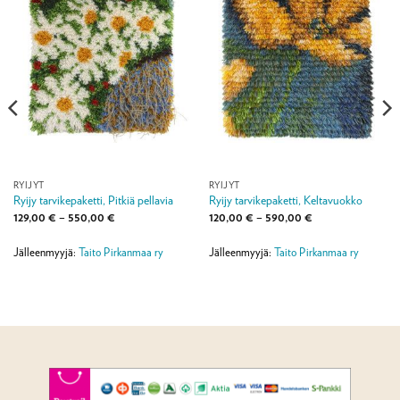
RYIJYT
RYIJYT
Ryijy tarvikepaketti, Pitkiä pellavia
Ryijy tarvikepaketti, Keltavuokko
Hintaluokka:
Hintaluokka:
129,00
€
–
550,00
€
120,00
€
–
590,00
€
129,00 €
120,00 €
-
-
550,00 €
590,00 €
Jälleenmyyjä:
Taito Pirkanmaa ry
Jälleenmyyjä:
Taito Pirkanmaa ry