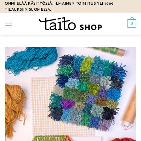
Skip
ONNI ELÄÄ KÄSITYÖSSÄ. ILMAINEN TOIMITUS YLI 100€
TILAUKSIIN SUOMESSA.
to
content
0