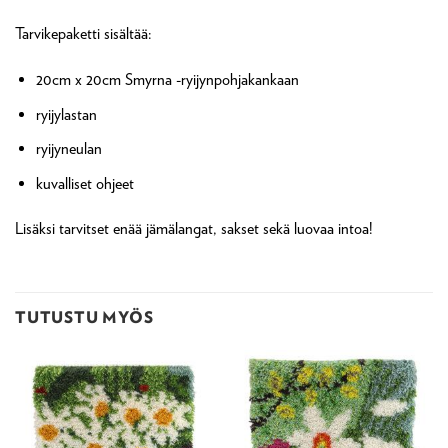
Tarvikepaketti sisältää:
20cm x 20cm Smyrna -ryijynpohjakankaan
ryijylastan
ryijyneulan
kuvalliset ohjeet
Lisäksi tarvitset enää jämälangat, sakset sekä luovaa intoa!
TUTUSTU MYÖS