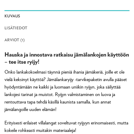
KUVAUS
LISÄTIEDOT
ARVIOT (1)
Hauska ja innostava ratkaisu jämälankojen käyttöön
– tee itse ryijy!
Onko lankakokoelmasi täynnä pieniä ihania jämäkeriä, joille et ole
vielä keksinyt käyttöä? Jämälankaryijy -tarvikepaketin avulla pääset
hyödyntämään ne kaikki ja luomaan uniikin ryijyn, joka säilyttää
lankojesi tarinat ja muistot. Ryijyn valmistaminen on luova ja
rentouttava tapa tehdä käsillä kaunista samalla, kun annat
jämälangoille uuden elämän!
Erityisesti erilaiset villalangat soveltuvat ryijyyn erinomaisesti, mutta
kokeile rohkeasti muitakin materiaaleja!