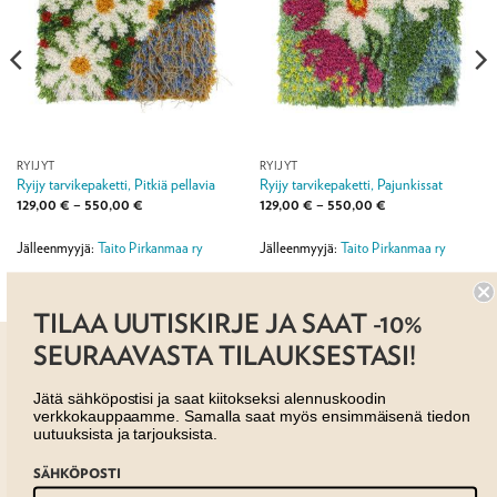
RYIJYT
RYIJYT
Ryijy tarvikepaketti, Pitkiä pellavia
Ryijy tarvikepaketti, Pajunkissat
Hintaluokka:
Hintaluokka:
129,00
€
–
550,00
€
129,00
€
–
550,00
€
129,00 €
129,00 €
-
-
550,00 €
550,00 €
Jälleenmyyjä:
Taito Pirkanmaa ry
Jälleenmyyjä:
Taito Pirkanmaa ry
TILAA UUTISKIRJE JA SAAT -10%
SEURAAVASTA TILAUKSESTASI!
Jätä sähköpostisi ja saat kiitokseksi alennuskoodin
verkkokauppaamme. Samalla saat myös ensimmäisenä tiedon
uutuuksista ja tarjouksista.
AJANKOHTAISTA
MYYMÄLÄT
OTA YHTEYTTÄ
SÄHKÖPOSTI
REKISTERISELOSTE
EVÄSTESELOSTE
TILAUS- JA TOIMITUSEHDOT