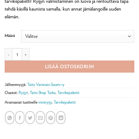
tarvikepaketti! Ryijyn valmistaminen on luova ja rentouttava tapa
tehdä käsillä kaunista samalla, kun annat jämälangoille uuden
elämän.
Määrä
Jämälankaryijy -tarvikepaketti määrä
LISÄÄ OSTOSKORIIN
Jälleenmyyjä:
Taito Varsinais-Suomi ry
Osastot:
Ryijyt
,
Taito Shop Turku
,
Tarvikepaketit
Avainsanat tuotteelle
miniryijy
,
Tarvikepaketit