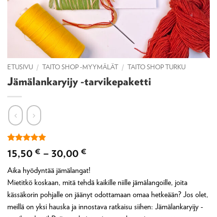
ETUSIVU
/
TAITO SHOP -MYYMÄLÄT
/
TAITO SHOP TURKU
Jämälankaryijy -tarvikepaketti
Arvio
1
5
Hintaluokka:
15,50
€
–
30,00
€
5:stä
15,50 €
perustuen
Aika hyödyntää jämälangat!
asiakkaan
-
arvotukseen.
Mietitkö koskaan, mitä tehdä kaikille niille jämälangoille, joita
30,00 €
kässäkorin pohjalle on jäänyt odottamaan omaa hetkeään? Jos olet,
meillä on yksi hauska ja innostava ratkaisu siihen: Jämälankaryijy -