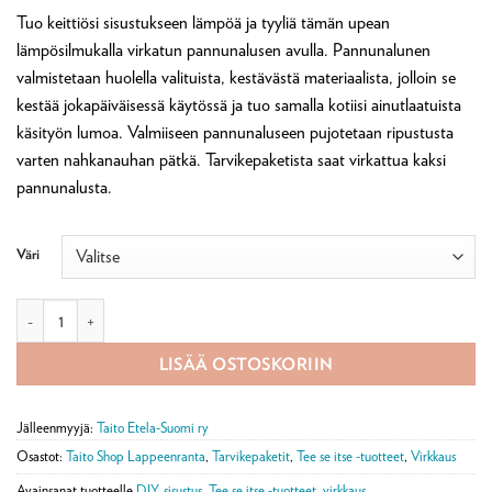
Tuo keittiösi sisustukseen lämpöä ja tyyliä tämän upean
lämpösilmukalla virkatun pannunalusen avulla. Pannunalunen
valmistetaan huolella valituista, kestävästä materiaalista, jolloin se
kestää jokapäiväisessä käytössä ja tuo samalla kotiisi ainutlaatuista
käsityön lumoa. Valmiiseen pannunaluseen pujotetaan ripustusta
varten nahkanauhan pätkä. Tarvikepaketista saat virkattua kaksi
pannunalusta.
Väri
Lämpösilmukoin virkattu pannunalunen -tarvikepaketti määrä
LISÄÄ OSTOSKORIIN
Jälleenmyyjä:
Taito Etela-Suomi ry
Osastot:
Taito Shop Lappeenranta
,
Tarvikepaketit
,
Tee se itse -tuotteet
,
Virkkaus
Avainsanat tuotteelle
DIY
,
sisustus
,
Tee se itse -tuotteet
,
virkkaus