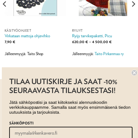
KÄSITYÖOHJEET
RYIJYT
Virkataan mattoja ohjevihko
Ryijy tarvikepaketti, Picu
Hintaluokka:
7,90
€
620,00
€
–
4 500,00
€
620,00 €
-
4
Jälleenmyyjä: Taito Shop
Jälleenmyyjä:
Taito Pirkanmaa ry
500,00 €
TILAA UUTISKIRJE JA SAAT -10%
SEURAAVASTA TILAUKSESTASI!
Jätä sähköpostisi ja saat kiitokseksi alennuskoodin
verkkokauppaamme. Samalla saat myös ensimmäisenä tiedon
uutuuksista ja tarjouksista.
AJANKOHTAISTA
MYYMÄLÄT
OTA YHTEYTTÄ
REKISTERISELOSTE
EVÄSTESELOSTE
SÄHKÖPOSTI
TILAUS- JA TOIMITUSEHDOT
Copyright 2026 ©
Taito shop