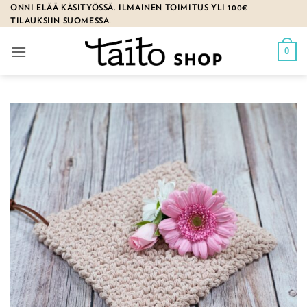
Skip
ONNI ELÄÄ KÄSITYÖSSÄ. ILMAINEN TOIMITUS YLI 100€
TILAUKSIIN SUOMESSA.
to
content
0