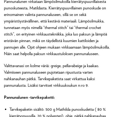
Pannunalunen virkataan lämpösilmukoilla kierrätyspuuvillaisesta
punoskuteesta, Matildasta. Kierrätyspuuvillainen punoskude on
erinomainen valinta pannunaluseen, sillä se on sekä
ympäristöystävällinen, että kestävä materiaali. Lämpösilmukka,
tunnetaan myös nimellä “thermal stitch” tai “thermal crochet
stitch”, on erityinen virkkaustekniikka, joka luo paksun ja lämpöä
eristävän pinnan, mikä on täydellistä kuumien kattiloiden ja
pannujen alle. Opit ohjeen mukaan virkkaamaan lämpösilmukoilla.
Näin saat helpolla paksun virkkaustuloksen pannunaluseen.
Valittavanasi on kolme väriä: greige, pellavabeige ja kaakao.
Valmiiseen pannunaluseen pujotetaan ripustusta varten
nahkanauhan pätkä. Tarvikepaketista saat virkattua kaksi
pannunalusta. Lisäksi tarvitset virkkuukoukun n:ro 9.
Pannunalunen -tarvikepaketti:
Tarvikepaketin sisältö: 500 g Mathilda punoskudetta ( 80 %
kierrätyspuuvilla, 20 % polyesteri), ohje, pätkä nahkanauhaa