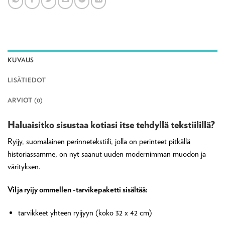
KUVAUS
LISÄTIEDOT
ARVIOT (0)
Haluaisitko sisustaa kotiasi itse tehdyllä tekstiilillä?
Ryijy, suomalainen perinnetekstiili, jolla on perinteet pitkällä
historiassamme, on nyt saanut uuden modernimman muodon ja
värityksen.
Vilja ryijy ommellen -tarvikepaketti sisältää:
tarvikkeet yhteen ryijyyn (koko 32 x 42 cm)