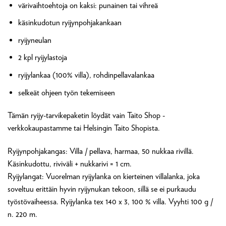
värivaihtoehtoja on kaksi: punainen tai vihreä
käsinkudotun ryijynpohjakankaan
ryijyneulan
2 kpl ryijylastoja
ryijylankaa (100% villa), rohdinpellavalankaa
selkeät ohjeen työn tekemiseen
Tämän ryijy-tarvikepaketin löydät vain Taito Shop -
verkkokaupastamme tai Helsingin Taito Shopista.
Ryijynpohjakangas: Villa / pellava, harmaa, 50 nukkaa rivillä.
Käsinkudottu, riviväli + nukkarivi = 1 cm.
Ryijylangat: Vuorelman ryijylanka on kierteinen villalanka, joka
soveltuu erittäin hyvin ryijynukan tekoon, sillä se ei purkaudu
työstövaiheessa. Ryijylanka tex 140 x 3, 100 % villa. Vyyhti 100 g /
n. 220 m.