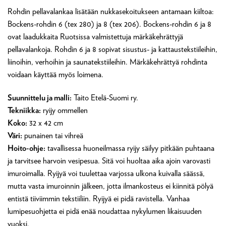
Rohdin pellavalankaa lisätään nukkasekoitukseen antamaan kiiltoa:
Bockens-rohdin 6 (tex 280) ja 8 (tex 206). Bockens-rohdin 6 ja 8
ovat laadukkaita Ruotsissa valmistettuja märkäkehrättyjä
pellavalankoja. Rohdin 6 ja 8 sopivat sisustus- ja kattaustekstiileihin,
liinoihin, verhoihin ja saunatekstiileihin. Märkäkehrättyä rohdinta
voidaan käyttää myös loimena.
Suunnittelu ja malli:
Taito Etelä-Suomi ry.
Tekniikka:
ryijy ommellen
Koko:
32 x 42 cm
Väri:
punainen tai vihreä
Hoito-ohje:
tavallisessa huoneilmassa ryijy säilyy pitkään puhtaana
ja tarvitsee harvoin vesipesua. Sitä voi huoltaa aika ajoin varovasti
imuroimalla. Ryijyä voi tuulettaa varjossa ulkona kuivalla säässä,
mutta vasta imuroinnin jälkeen, jotta ilmankosteus ei kiinnitä pölyä
entistä tiiviimmin tekstiiliin. Ryijyä ei pidä ravistella. Vanhaa
lumipesuohjetta ei pidä enää noudattaa nykylumen likaisuuden
vuoksi.