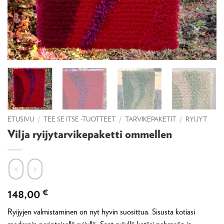
ETUSIVU
/
TEE SE ITSE -TUOTTEET
/
TARVIKEPAKETIT
/
RYIJYT
Vilja ryijytarvikepaketti ommellen
148,00
€
Ryijyjen valmistaminen on nyt hyvin suosittua. Sisusta kotiasi