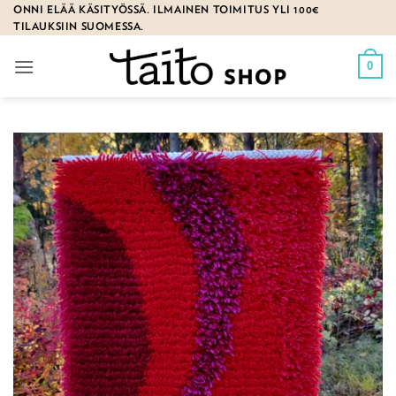
Skip
ONNI ELÄÄ KÄSITYÖSSÄ. ILMAINEN TOIMITUS YLI 100€
TILAUKSIIN SUOMESSA.
to
content
0