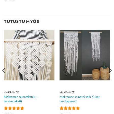
TUTUSTU MYÖS
MAKRAMEE
MAKRAMEE
Makramee seinätekstiili -
Makramee seinätekstiili Kukat -
tarvikepaketti
tarvikepaketti