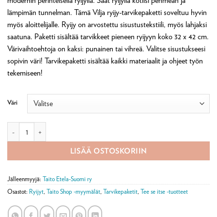
modernin perinteisellä ryijyllä. Saat ryijyllä kotiisi pehmeän ja
lämpimän tunnelman. Tämä Vilja ryijy-tarvikepaketti soveltuu hyvin
myös aloittelijalle. Ryijy on arvostettu sisustustekstiili, myös lahjaksi
saatuna. Paketti sisältää tarvikkeet pieneen ryijyyn koko 32 x 42 cm.
Värivaihtoehtoja on kaksi: punainen tai vihreä. Valitse sisustukseesi
sopivin väri! Tarvikepaketti sisältää kaikki materiaalit ja ohjeet työn
tekemiseen!
Väri
Vilja ryijytarvikepaketti ommellen määrä
LISÄÄ OSTOSKORIIN
Jälleenmyyjä:
Taito Etela-Suomi ry
Osastot:
Ryijyt
,
Taito Shop -myymälät
,
Tarvikepaketit
,
Tee se itse -tuotteet