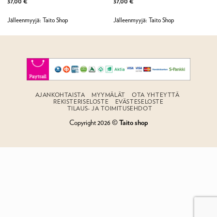
Arvostelu
Arvostelu
37,00
€
37,00
€
tuotteesta:
5
tuotteesta:
5
/ 5
/ 5
Jälleenmyyjä: Taito Shop
Jälleenmyyjä: Taito Shop
AJANKOHTAISTA
MYYMÄLÄT
OTA YHTEYTTÄ
REKISTERISELOSTE
EVÄSTESELOSTE
TILAUS- JA TOIMITUSEHDOT
Copyright 2026 ©
Taito shop