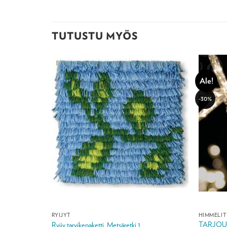
TUTUSTU MYÖS
Ale!
-30%
RYIJYT
HIMMELIT
TARJOUS -
Ryijy tarvikepaketti, Metsäretki 1