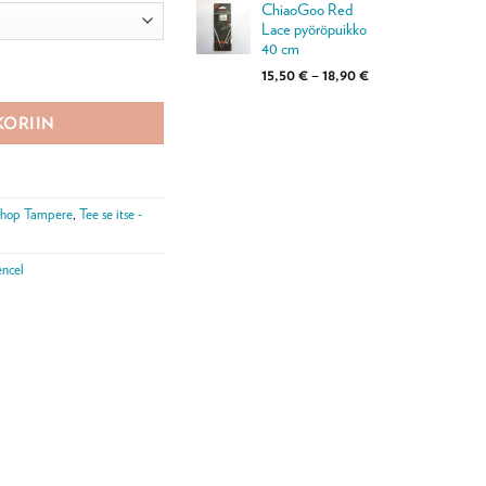
perustuen
ChiaoGoo Red
-
asiakkaan
Lace pyöröpuikko
18,90 €
arvotukseen.
40 cm
elanka 100 g määrä
Hintaluokka:
15,50
€
–
18,90
€
15,50 €
-
KORIIN
18,90 €
Shop Tampere
,
Tee se itse -
encel