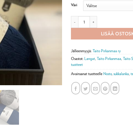
Väri
Tencel Raggi - muoviton villasekoit
LISÄÄ OSTOS
Jälleenmyyjä:
Taito Pirkanmaa ry
Osastot:
Langat
,
Taito Pirkanmaa
,
Taito 
tuotteet
Avainsanat tuotteelle
Nosto
,
sukkalanka
,
t