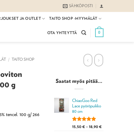
SÄHKÖPOSTI
RJOUKSET JA OUTLET
TAITO SHOP -MYYMÄLÄT
0
OTA YHTEYTTÄ
LÄT
/
TAITO SHOP
uoviton
Saatat myös pitää...
100 g
ChiaoGoo Red
Lace pyöröpuikko
80 cm
5% tencel. 100 g/ 266
Arvio
4
5.00
Hintaluokka:
15,50
€
–
18,90
€
5:stä
15,50 €