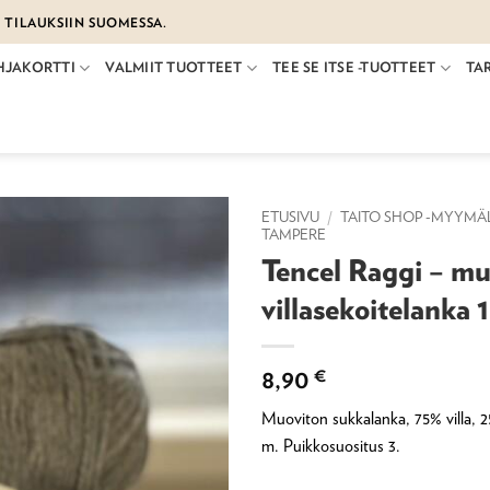
€ TILAUKSIIN SUOMESSA.
HJAKORTTI
VALMIIT TUOTTEET
TEE SE ITSE -TUOTTEET
TA
ETUSIVU
/
TAITO SHOP -MYYMÄ
TAMPERE
Tencel Raggi – m
villasekoitelanka 
8,90
€
Muoviton sukkalanka, 75% villa, 2
m. Puikkosuositus 3.