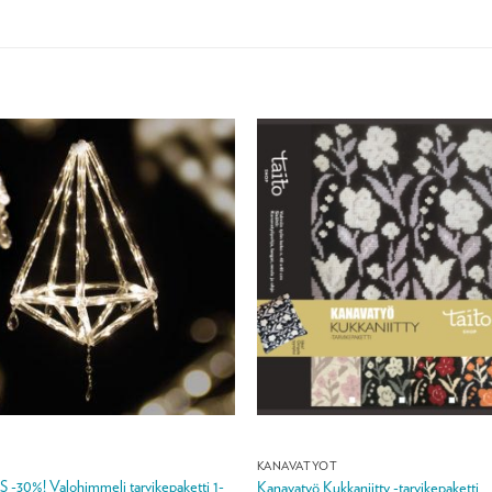
KANAVATYÖT
30%! Valohimmeli tarvikepaketti 1-
Kanavatyö Kukkaniitty -tarvikepaketti