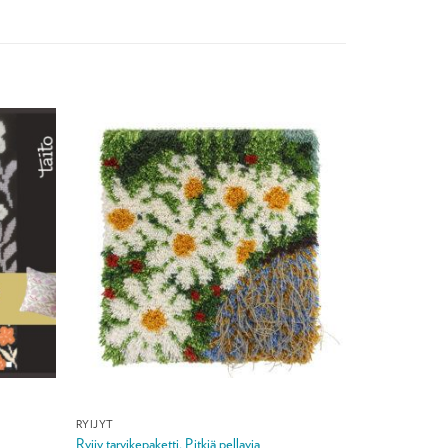
RYIJYT
Ryijy tarvikepaketti, Pitkiä pellavia