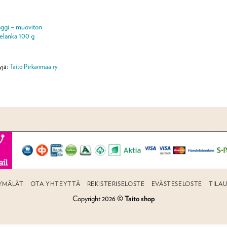
ggi – muoviton
telanka 100 g
yjä:
Taito Pirkanmaa ry
YMÄLÄT
OTA YHTEYTTÄ
REKISTERISELOSTE
EVÄSTESELOSTE
TILA
Copyright 2026 ©
Taito shop