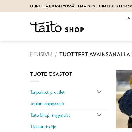
Skip
ONNI ELÄÄ KÄSITYÖSSÄ. ILMAINEN TOIMITUS YLI 100
to
content
LA
ETUSIVU
/
TUOTTEET AVAINSANALLA 
TUOTE OSASTOT
Tarjoukset ja outlet
Joulun lahjapaketit
Taito Shop -myymälät
Tilaa uutiskirje