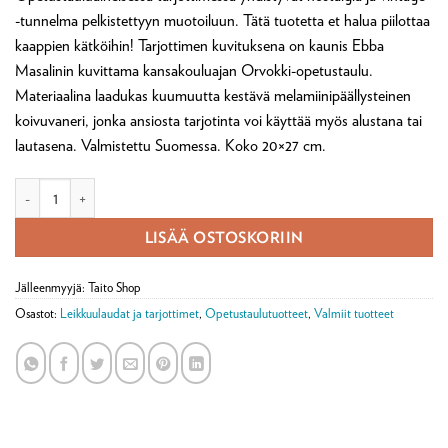
-tunnelma pelkistettyyn muotoiluun. Tätä tuotetta et halua piilottaa
kaappien kätköihin! Tarjottimen kuvituksena on kaunis Ebba
Masalinin kuvittama kansakouluajan Orvokki-opetustaulu.
Materiaalina laadukas kuumuutta kestävä melamiinipäällysteinen
koivuvaneri, jonka ansiosta tarjotinta voi käyttää myös alustana tai
lautasena. Valmistettu Suomessa. Koko 20×27 cm.
Tarjotin Orvokki pieni määrä
LISÄÄ OSTOSKORIIN
Jälleenmyyjä: Taito Shop
Osastot:
Leikkuulaudat ja tarjottimet
,
Opetustaulutuotteet
,
Valmiit tuotteet