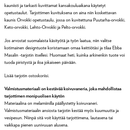
kauniisti ja tarkasti kuvittamat kansakouluaikana käytetyt
opetustaulut. Tarjottimen kuvituksena on aina niin koskettavan
kaunis Orvokki opetustaulu, jossa on kuvitettuna Puutarha-orvokki,
Keto-orvokki, Lehto-Orvokki ja Pelto-orvokki.
Jos arvostat suomalaista käsityötä ja työn laatua, niin valitse
kotimainen designtuote koristamaan omaa keittiötäsi ja tilaa Ebba
Masalin -tarjotin itsellesi. Huomaat heti, kuinka arkinenkin tuote voi
tuoda piristystä ja iloa jokaiseen päivään.
Lisää tarjotin ostoskoriisi.
Valmistusmateriaali on kestävää koivuvaneria, joka mahdollistaa
tarjottimen monipuolisen käytön
Materiaalina on melamiinilla päällystetty koivuvaneri.
Valmistusmateriaalin ansiosta tarjotin kestää myös kuumuutta ja
vesipesun. Niinpä sitä voit käyttää tarjottimena, lautasena tai
vaikkapa pienen uunivuuan alusena.