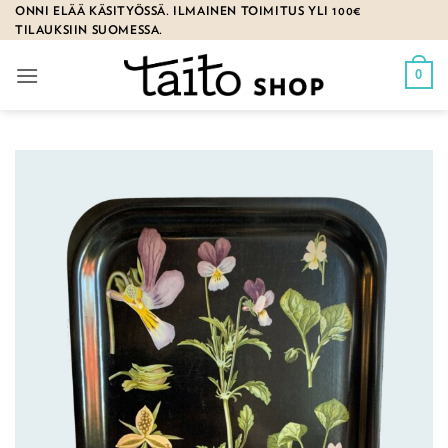
Skip
ONNI ELÄÄ KÄSITYÖSSÄ. ILMAINEN TOIMITUS YLI 100€
TILAUKSIIN SUOMESSA.
to
content
0