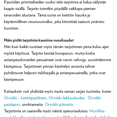
Kauniiden printtiaiheiden vuoksi tätä tarjotinta ei halua säilyttää
kaapin sisällä. Tarjotin toimiikin pöydällä vaikkapa pienten
tavaroiden alustana. Tämä tuote on keittiön hauska ja
käytännöllinen sisustusoivallus, joka kiinnittää taatusti ystäviesi
huomion.
Näin pidät tarjotinta kauniina vuosikaudet
Niin kuin kaikki tuotteet myös tämän tarjottimen pinta kuluu ajan
myötä käytössä. Tarjotin kestää konepesun, mutta koska
astianpesukoneiden pesuaineet ovat varsin vahvoja, suosittelemme
käsinpesua. Tarjottimen pinnan käsittelyn ansiosta tahrat
puhdistuvat helposti tiskiharjalla ja astianpesuaineilla, jotka ovat
käsinpesuun.
Kattauksiin voit yhdistää myös muita saman sarjan tuotteita, kuten
Orvokki – keittiöpyyhkeen
,
Orvokki leikkuulaudan,
Orvokki
patalapun
, unohtamatta
Orvokki-julistetta.
Tarjottimia on saatavilla myös näistä opetustauluista:
Mustikka-