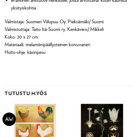
ei-arkinen arkituote henkilöille, jotka arvostavat kodin kauniita
yksityiskohtia
Valmistaja: Suomen Viilupuu Oy, Pieksämäki/ Suomi
Valmistuttaja: Taito Itä-Suomi ry, Kenkävero/ Mikkeli
Koko: 20 x 27 cm
Materiaali: melamiinipäällysteinen koivuvaneri
Hoito-ohje: käsinpesu
TUTUSTU MYÖS
Ale!