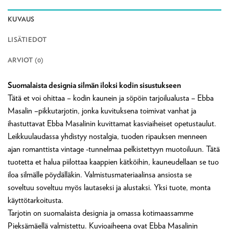
KUVAUS
LISÄTIEDOT
ARVIOT (0)
Suomalaista designia silmän iloksi kodin sisustukseen
Tätä et voi ohittaa – kodin kaunein ja söpöin tarjoilualusta – Ebba
Masalin –pikkutarjotin, jonka kuvituksena toimivat vanhat ja
ihastuttavat Ebba Masalinin kuvittamat kasviaiheiset opetustaulut.
Leikkuulaudassa yhdistyy nostalgia, tuoden ripauksen menneen
ajan romanttista vintage -tunnelmaa pelkistettyyn muotoiluun. Tätä
tuotetta et halua piilottaa kaappien kätköihin, kauneudellaan se tuo
iloa silmälle pöydälläkin. Valmistusmateriaalinsa ansiosta se
soveltuu soveltuu myös lautaseksi ja alustaksi. Yksi tuote, monta
käyttötarkoitusta.
Tarjotin on suomalaista designia ja omassa kotimaassamme
Pieksämäellä valmistettu. Kuvioaiheena ovat Ebba Masalinin