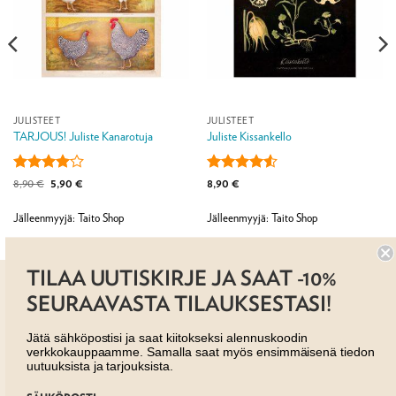
JULISTEET
JULISTEET
TARJOUS! Juliste Kanarotuja
Juliste Kissankello
Arvostelu
Alkuperäinen
Nykyinen
Arvostelu
8,90
€
5,90
€
8,90
€
hinta
hinta
tuotteesta:
tuotteesta:
oli:
on:
4
/ 5
4.5
/ 5
8,90 €.
5,90 €.
Jälleenmyyjä: Taito Shop
Jälleenmyyjä: Taito Shop
TILAA UUTISKIRJE JA SAAT -10%
SEURAAVASTA TILAUKSESTASI!
Jätä sähköpostisi ja saat kiitokseksi alennuskoodin
verkkokauppaamme. Samalla saat myös ensimmäisenä tiedon
uutuuksista ja tarjouksista.
AJANKOHTAISTA
MYYMÄLÄT
OTA YHTEYTTÄ
REKISTERISELOSTE
EVÄSTESELOSTE
TILAUS- JA TOIMITUSEHDOT