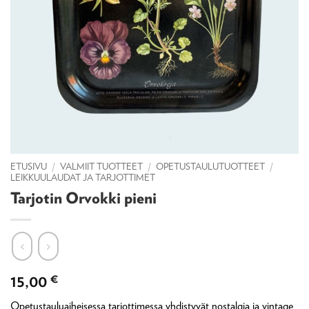
ETUSIVU
/
VALMIIT TUOTTEET
/
OPETUSTAULUTUOTTEET
/
LEIKKUULAUDAT JA TARJOTTIMET
Tarjotin Orvokki pieni
15,00
€
Opetustauluaiheisessa tarjottimessa yhdistyvät nostalgia ja vintage