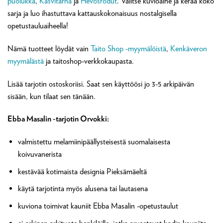
puolukka
,
Kasvitarha
ja
Hevosrodut
. Valitse kuvioaihe ja kerää koko
sarja ja luo ihastuttava kattauskokonaisuus nostalgisella
opetustauluaiheella!
Nämä tuotteet löydät vain
Taito Shop -myymälöistä
,
Kenkäveron
myymälästä
ja taitoshop-verkkokaupasta.
Lisää tarjotin ostoskoriisi. Saat sen käyttöösi jo 3-5 arkipäivän
sisään, kun tilaat sen tänään.
Ebba Masalin -tarjotin Orvokki:
valmistettu melamiinipäällysteisestä suomalaisesta
koivuvanerista
kestävää kotimaista designia Pieksämäeltä
käytä tarjotinta myös alusena tai lautasena
kuviona toimivat kauniit Ebba Masalin -opetustaulut