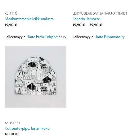
KEITTIÖ
LEIKKUULAUDAT JA TARJOTTIMET
Maakuntamatka leikkuualusta
Tarjotin Tampere
Hintaluokka:
19,90
€
19,90
€
–
39,90
€
19,90 €
-
39,90 €
Jälleenmyyjä:
Taito Etela-Pohjanmaa ry
Jälleenmyyjä:
Taito Pirkanmaa ry
ASUSTEET
Kotiseutu-pipo, lasten koko
16,00
€