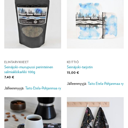
ELINTARVIKKEET
KEITTIÖ
Seinäjoki-murupussi perinteinen
Seinäjoki-tarjotin
salmiakkikarkki 100g
15,00
€
7,40
€
Jälleenmyyjä:
Taito Etela-Pohjanmaa ry
Jälleenmyyjä:
Taito Etela-Pohjanmaa ry