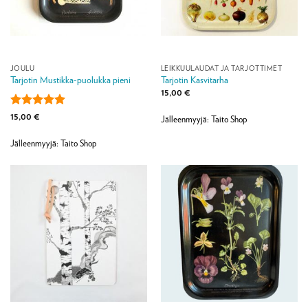
JOULU
LEIKKUULAUDAT JA TARJOTTIMET
Tarjotin Mustikka-puolukka pieni
Tarjotin Kasvitarha
15,00
€
Arvostelu
15,00
€
Jälleenmyyjä: Taito Shop
tuotteesta:
5
/ 5
Jälleenmyyjä: Taito Shop