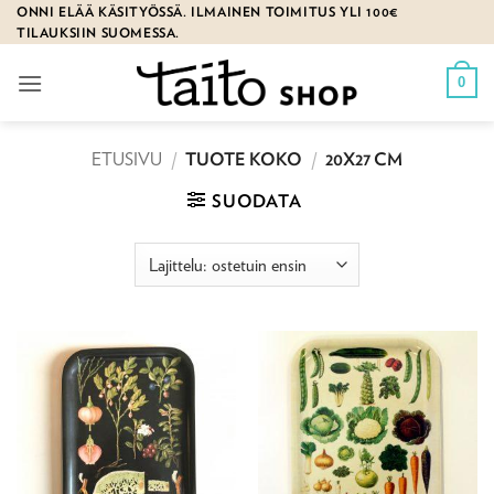
Skip
ONNI ELÄÄ KÄSITYÖSSÄ. ILMAINEN TOIMITUS YLI 100€
TILAUKSIIN SUOMESSA.
to
content
0
ETUSIVU
/
TUOTE KOKO
/
20X27 CM
SUODATA