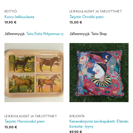
KEITTIÖ
LEIKKUULAUDAT JA TARJOTTIMET
Koivu-leikkuulauta
Tarjotin Orvokki pieni
19,90
€
15,00
€
Jälleenmyyjä:
Taito Etela-Pohjanmaa ry
Jälleenmyyjä: Taito Shop
LEIKKUULAUDAT JA TARJOTTIMET
KIRJONTA
Kanavakirjonta tarvikepaketti, Elämän
Tarjotin Hevosrodut pieni
koreutta -tyyny
15,00
€
89,90
€