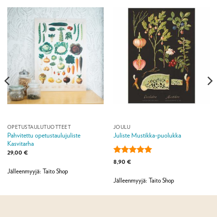
OPETUSTAULUTUOTTEET
JOULU
Pahvitettu opetustaulujuliste
Juliste Mustikka-puolukka
Kasvitarha
29,00
€
Arvostelu
8,90
€
tuotteesta:
5
Jälleenmyyjä: Taito Shop
/ 5
Jälleenmyyjä: Taito Shop