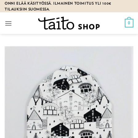
Skip
ONNI ELÄÄ KÄSITYÖSSÄ. ILMAINEN TOIMITUS YLI 100€
TILAUKSIIN SUOMESSA.
to
content
0