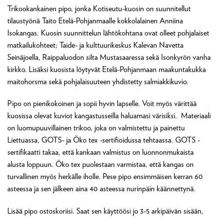
Trikookankainen pipo, jonka Kotiseutu-kuosin on suunnitellut
tilaustyönä Taito Etelä-Pohjanmaalle kokkolalainen Anniina
Isokangas. Kuosin suunnittelun lähtökohtana ovat olleet pohjalaiset
matkailukohteet; Taide- ja kulttuurikeskus Kalevan Navetta
Seinäjoella, Raippaluodon silta Mustasaaressa sekä Isonkyrön vanha
kirkko. Lisäksi kuosista löytyvät Etelä-Pohjanmaan maakuntakukka
maitohorsma sekä pohjalaisuuteen yhdistetty salmiakkikuvio.
Pipo on pienikokoinen ja sopii hyvin lapselle. Voit myös värittää
kuosissa olevat kuviot kangastusseilla haluamasi värisiksi. Materiaali
on luomupuuvillainen trikoo, joka on valmistettu ja painettu
Liettuassa, GOTS- ja Öko tex -sertifioidussa tehtaassa. GOTS -
sertifikaatti takaa, että kankaan valmistus on luonnonmukaista
alusta loppuun. Öko tex puolestaan varmistaa, että kangas on
turvallinen myös herkälle iholle. Pese pipo ensimmäisen kerran 60
asteessa ja sen jälkeen aina 40 asteessa nurinpäin käännettynä.
Lisää pipo ostoskoriisi. Saat sen käyttöösi jo 3-5 arkipäivän sisään,