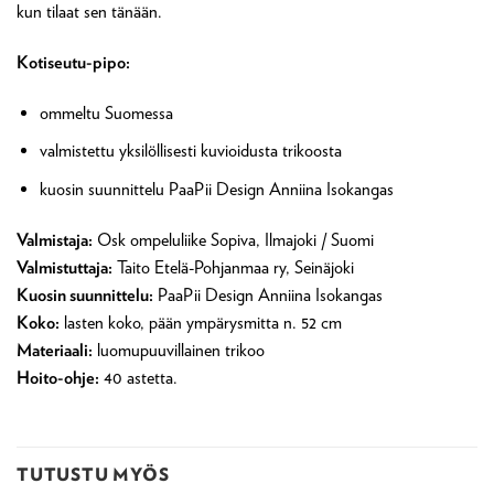
kun tilaat sen tänään.
Kotiseutu-pipo:
ommeltu Suomessa
valmistettu yksilöllisesti kuvioidusta trikoosta
kuosin suunnittelu PaaPii Design Anniina Isokangas
Valmistaja:
Osk ompeluliike Sopiva, Ilmajoki / Suomi
Valmistuttaja:
Taito Etelä-Pohjanmaa ry, Seinäjoki
Kuosin suunnittelu:
PaaPii Design Anniina Isokangas
Koko:
lasten koko, pään ympärysmitta n. 52 cm
Materiaali:
luomupuuvillainen trikoo
Hoito-ohje:
40 astetta.
TUTUSTU MYÖS