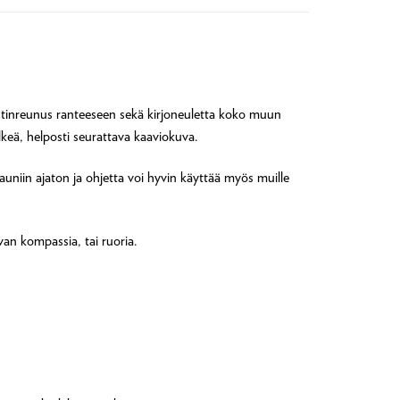
stinreunus ranteeseen sekä kirjoneuletta koko muun
lkeä, helposti seurattava kaaviokuva.
auniin ajaton ja ohjetta voi hyvin käyttää myös muille
an kompassia, tai ruoria.