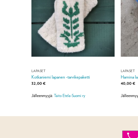
LAPASET
LAPASET
ikepaketti
Kotkaniemi lapanen -tarvikepaketti
Hamina la
32,00
€
40,00
€
Jälleenmyyjä:
Taito Etela-Suomi ry
Jälleenmyy