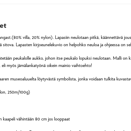
et
angast.(80% villa, 20% nylon). Lapasiin neulotaan pitkä, käännettävä jou
öä sitova. Lapasten kirjoeunelekuvio on helpohko neuloa ja ohjeessa on se
ätetään peukalolle aukko, johon itse peukalo lopuksi neulotaan. Malli on k
g, eli myös jämälankatyönä oikein mainio vaihtoehto!
ren museoaluuelta löytyvästä symbolista, jonka voidaan tulkita kuvastav
nylon, 250m/100g)
n kaapeli vähintään 80 cm jos looppaat