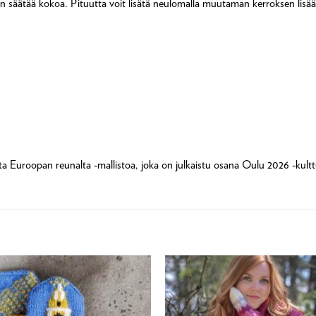
n säätää kokoa. Pituutta voit lisätä neulomalla muutaman kerroksen lisä
a Euroopan reunalta -mallistoa, joka on julkaistu osana Oulu 2026 -kult