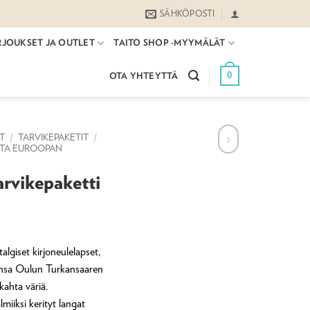
SÄHKÖPOSTI
RJOUKSET JA OUTLET
TAITO SHOP -MYYMÄLÄT
0
OTA YHTEYTTÄ
ET
/
TARVIKEPAKETIT
/
ITA EUROOPAN
arvikepaketti
algiset kirjoneulelapset,
ensa Oulun Turkansaaren
kahta väriä.
lmiiksi kerityt langat