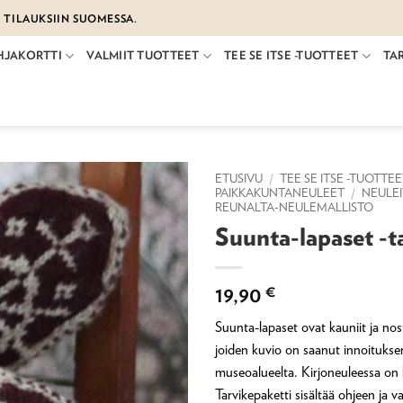
€ TILAUKSIIN SUOMESSA.
HJAKORTTI
VALMIIT TUOTTEET
TEE SE ITSE -TUOTTEET
TA
ETUSIVU
/
TEE SE ITSE -TUOTTE
PAIKKAKUNTANEULEET
/
NEULE
REUNALTA-NEULEMALLISTO
Suunta-lapaset -t
19,90
€
Suunta-lapaset ovat kauniit ja nost
joiden kuvio on saanut innoituks
museoalueelta. Kirjoneuleessa on 
Tarvikepaketti sisältää ohjeen ja va