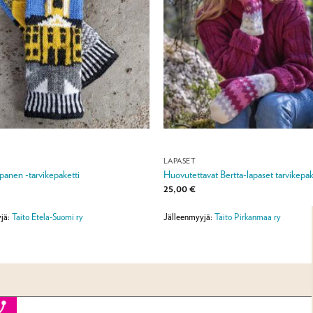
LAPASET
panen -tarvikepaketti
Huovutettavat Bertta-lapaset tarvikepak
25,00
€
jä:
Taito Etela-Suomi ry
Jälleenmyyjä:
Taito Pirkanmaa ry