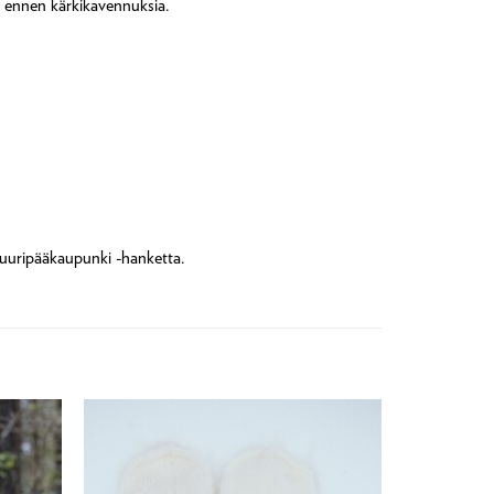
ä ennen kärkikavennuksia.
tuuripääkaupunki -hanketta.