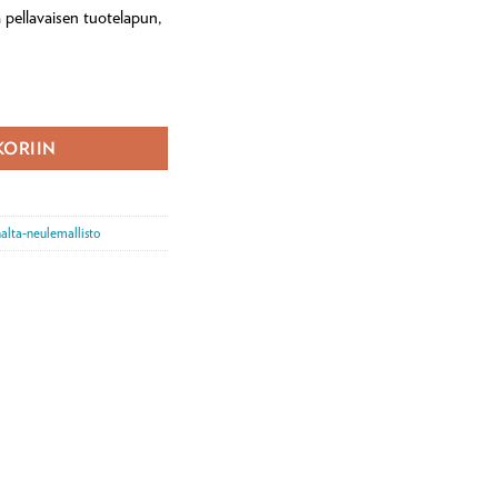
 pellavaisen tuotelapun,
rä
KORIIN
alta-neulemallisto