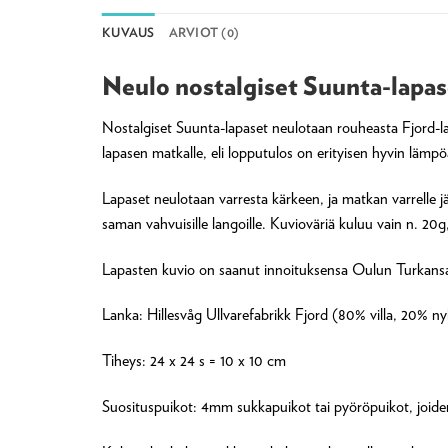
KUVAUS
ARVIOT (0)
Neulo nostalgiset Suunta-lapas
Nostalgiset Suunta-lapaset neulotaan rouheasta Fjord-l
lapasen matkalle, eli lopputulos on erityisen hyvin lämp
Lapaset neulotaan varresta kärkeen, ja matkan varrelle j
saman vahvuisille langoille. Kuvioväriä kuluu vain n. 20
Lapasten kuvio on saanut innoituksensa Oulun Turkansaa
Lanka: Hillesvåg Ullvarefabrikk Fjord (80% villa, 20% 
Tiheys: 24 x 24 s = 10 x 10 cm
Suosituspuikot: 4mm sukkapuikot tai pyöröpuikot, joide