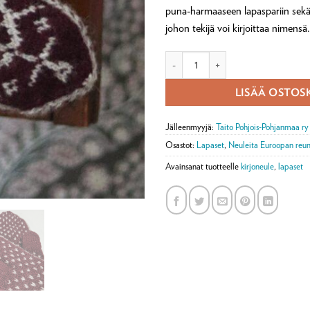
puna-harmaaseen lapaspariin sekä
johon tekijä voi kirjoittaa nimensä.
Suunta-lapaset -tarvikepaketti mää
LISÄÄ OSTOS
Jälleenmyyjä:
Taito Pohjois-Pohjanmaa ry
Osastot:
Lapaset
,
Neuleita Euroopan reun
Avainsanat tuotteelle
kirjoneule
,
lapaset