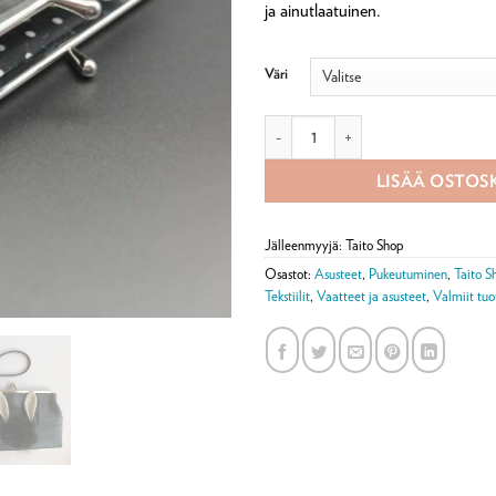
ja ainutlaatuinen.
Väri
SatuPuun Pupu clutch rannelaukku
LISÄÄ OSTOS
Jälleenmyyjä: Taito Shop
Osastot:
Asusteet
,
Pukeutuminen
,
Taito S
Tekstiilit
,
Vaatteet ja asusteet
,
Valmiit tuo