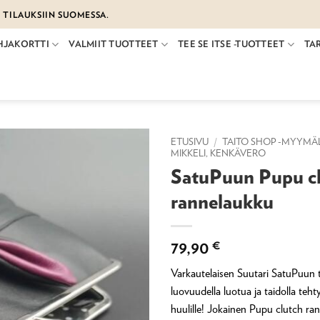
€ TILAUKSIIN SUOMESSA.
HJAKORTTI
VALMIIT TUOTTEET
TEE SE ITSE -TUOTTEET
TA
ETUSIVU
/
TAITO SHOP -MYYMÄ
MIKKELI, KENKÄVERO
SatuPuun Pupu c
rannelaukku
79,90
€
Varkautelaisen Suutari SatuPuun 
luovuudella luotua ja taidolla teh
huulille! Jokainen Pupu clutch ran