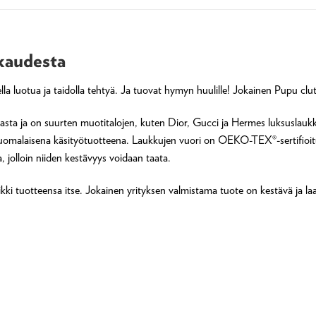
rkaudesta
a luotua ja taidolla tehtyä. Ja tuovat hymyn huulille! Jokainen Pupu clut
iasta ja on suurten muotitalojen, kuten Dior, Gucci ja Hermes luksuslaukk
omalaisena käsityötuotteena. Laukkujen vuori on OEKO-TEX®-sertifioitua, 
a, jolloin niiden kestävyys voidaan taata.
ikki tuotteensa itse. Jokainen yrityksen valmistama tuote on kestävä ja la