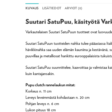
KUVAUS
LISÄTIEDOT
ARVIOT (0)
Suutari SatuPuu, käsityötä Va
Varkautelaisen Suutari SatuPuun tuotteet ovat luovuudell
Suutari SatuPuun tuotteiden nahka tulee pääasiassa Ital
hävikkinahka saa uuden elämän kauniina ja kestävänä, su
puuvillaa ja metalliosat hankittu eurooppalaisista tukuist
Suutari SatuPuu suunnittelee, kaavoittaa ja valmistaa ka
kuin kantajansakin.
Pupu clutch rannelaukun mitat:
Korkeus n. 11 cm
Leveys leveimmästä kohdastaan n. 20 cm
Pohjan leveys n. 6 cm
Lukon pituus 18 cm