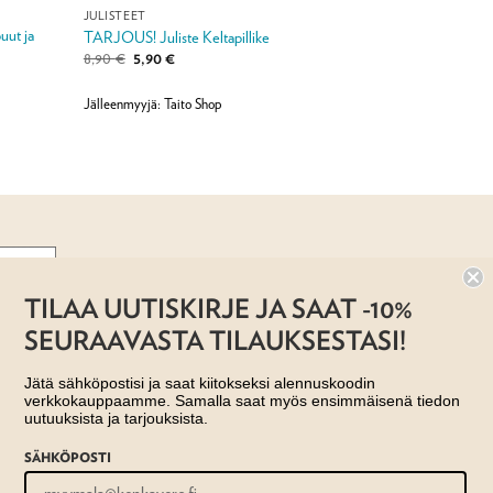
JULISTEET
uut ja
TARJOUS! Juliste Keltapillike
Alkuperäinen
Nykyinen
8,90
€
5,90
€
hinta
hinta
oli:
on:
8,90 €.
5,90 €.
Jälleenmyyjä: Taito Shop
TILAA UUTISKIRJE JA SAAT -10%
SEURAAVASTA TILAUKSESTASI!
US- JA TOIMITUSEHDOT
Jätä sähköpostisi ja saat kiitokseksi alennuskoodin
verkkokauppaamme. Samalla saat myös ensimmäisenä tiedon
uutuuksista ja tarjouksista.
SÄHKÖPOSTI