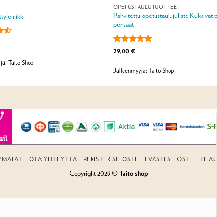
T
OPETUSTAULUTUOTTEET
Pahvitettu opetustaulujuliste Kukkivat p
ttyleinikki
pensaat
u
a:
Arvostelu
29,00
€
tuotteesta:
5
jä: Taito Shop
/ 5
Jälleenmyyjä: Taito Shop
YMÄLÄT
OTA YHTEYTTÄ
REKISTERISELOSTE
EVÄSTESELOSTE
TILA
Copyright 2026 ©
Taito shop