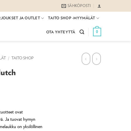
SÄHKÖPOSTI
RJOUKSET JA OUTLET
TAITO SHOP -MYYMÄLÄT
0
OTA YHTEYTTÄ
LÄT
/
TAITO SHOP
lutch
tuotteet ovat
tyä. Ja tuovat hymyn
nelaukku on yksilöllinen