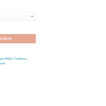
 määrä
KORIIN
hop Mikkeli, Kenkävero
,
tteet