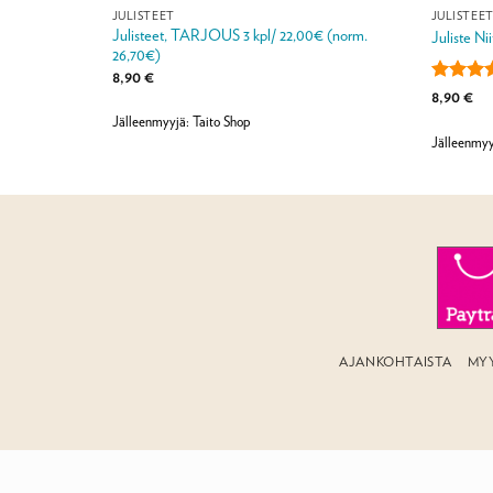
JULISTEET
JULISTEE
Julisteet, TARJOUS 3 kpl/ 22,00€ (norm.
kartta
Juliste Nii
26,70€)
8,90
€
Arvostel
8,90
€
tuotteest
Jälleenmyyjä: Taito Shop
4.5
/ 5
Jälleenmyy
AJANKOHTAISTA
MY