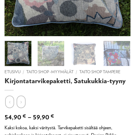
ETUSIVU
/
TAITO SHOP -MYYMÄLÄT
/
TAITO SHOP TAMPERE
Kirjontatarvikepaketti, Satukukkia-tyyny
Hintaluokka:
54,90
€
–
59,90
€
54,90 €
Kaksi kokoa, kaksi väritystä. Tarvikepaketti sisältää ohjeen,
-