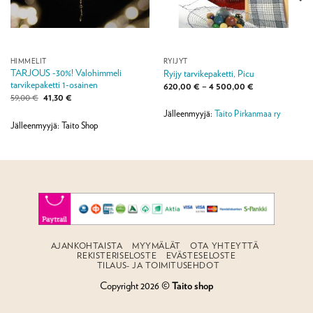
HIMMELIT
RYIJYT
TARJOUS -30%! Valohimmeli
Ryijy tarvikepaketti, Picu
tarvikepaketti 1-osainen
Hintaluokka:
620,00
€
–
4 500,00
€
620,00 €
Alkuperäinen
Nykyinen
59,00
€
41,30
€
-
hinta
hinta
4
Jälleenmyyjä:
Taito Pirkanmaa ry
oli:
on:
500,00 €
59,00 €.
41,30 €.
Jälleenmyyjä: Taito Shop
AJANKOHTAISTA
MYYMÄLÄT
OTA YHTEYTTÄ
REKISTERISELOSTE
EVÄSTESELOSTE
TILAUS- JA TOIMITUSEHDOT
Copyright 2026 ©
Taito shop