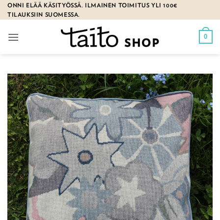
Skip
ONNI ELÄÄ KÄSITYÖSSÄ. ILMAINEN TOIMITUS YLI 100€
TILAUKSIIN SUOMESSA.
to
content
0