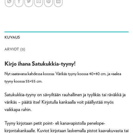
KUVAUS
ARVIOT (0)
Kirjo ihana Satukukkia-tyyny!
Nyt saatavana kahdessa koossa: Värikäs tyyny koossa 40×40 cm, ja vaalea
tyyny koossa 55×55 cm.
Satukukkia-tyyny on sävyiltään rauhallinen ja tyylikäs tai räväkkä ja
värikäs – päätä itse! Kirjotulla kankaalla voit päällystää myös
vaikkapa rahin.
Tyyny kirjotaan petit point- eli kanavapistolla penelope-
kirjontakankaalle. Kuviot kirjotaan laskemalla pistot kaavakuvasta tai