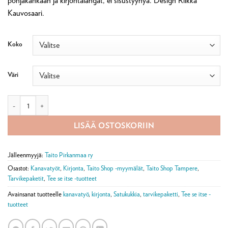
pohjakankaan ja kirjontalangat, ei sisustyynyä. Design Riikka
59,90 €
Kauvosaari.
Koko
Väri
Kirjontatarvikepaketti, Satukukkia-tyyny määrä
LISÄÄ OSTOSKORIIN
Jälleenmyyjä:
Taito Pirkanmaa ry
Osastot:
Kanavatyöt
,
Kirjonta
,
Taito Shop -myymälät
,
Taito Shop Tampere
,
Tarvikepaketit
,
Tee se itse -tuotteet
Avainsanat tuotteelle
kanavatyö
,
kirjonta
,
Satukukkia
,
tarvikepaketti
,
Tee se itse -
tuotteet