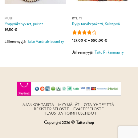
MUUT
RYIJYT
Ympyräkehykset, puiset
Ryijy tarvikepaketti, Kultajyvä
19,50
€
Arvostelu
Hintaluokka:
129,00
€
–
550,00
€
Jälleenmyyjä:
Taito Varsinais-Suomi ry
129,00 €
tuotteesta:
-
4
/ 5
550,00 €
Jälleenmyyjä:
Taito Pirkanmaa ry
AJANKOHTAISTA
MYYMÄLÄT
OTA YHTEYTTÄ
REKISTERISELOSTE
EVÄSTESELOSTE
TILAUS- JA TOIMITUSEHDOT
Copyright 2026 ©
Taito shop