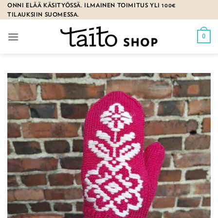
Skip
ONNI ELÄÄ KÄSITYÖSSÄ. ILMAINEN TOIMITUS YLI 100€
TILAUKSIIN SUOMESSA.
to
content
0