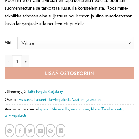
Roosimine on vanha virolainen tapa koristella neuleita. Suoraan
suomennettuna se tarkoittaa ruusuilla koristelemista. Roosimine-
tekniikka tehdään aina suljettuun neuleeseen ja siinä muodostetaan
kuvio langanjuoksuilla neuleen etupuolelle.
Väri
Ruusa-lapaset tarvikepaketti määrä
LISÄÄ OSTOSKORIIN
Jälleenmyyjä:
Taito Pohjois-Karjala ry
Osastot:
Asusteet
,
Lapaset
,
Tarvikepaketit
,
Vaatteet ja asusteet
Avainsanat tuotteelle
lapaset
,
Merinovilla
,
neulominen
,
Nosto
,
Tarvikepaketit
,
tarvikepaketti