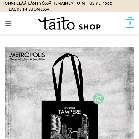
Skip
ONNI ELÄÄ KÄSITYÖSSÄ. ILMAINEN TOIMITUS YLI 100€
TILAUKSIIN SUOMESSA.
to
content
0