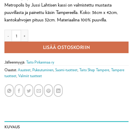
Metropolis by Jussi Lahtisen kassi on valmistettu mustasta
puuvillasta ja painettu käsin Tampereella. Koko: 36cm x 42cm,
kantokahvojen pituus 32cm. Materiaalina 100% puuvilla.
Metropolis Tampere -kangaskassi määrä
LISÄÄ OSTOSKORIIN
Jälleenmyyjä:
Taito Pirkanmaa ry
Osastot:
Asusteet
,
Pukeutuminen
,
Suomi-tuotteet
,
Taito Shop Tampere
,
Tampere
tuotteet
,
Valmiit tuotteet
KUVAUS