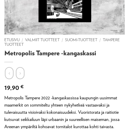
ETUSIVU
/
VALMIIT TUOTTEET
/
SUOMI-TUOTTEET
/
TAMPERE
TUOTTEET
Metropolis Tampere -kangaskassi
19,90
€
Metropolis Tampere 2022 -kangaskassissa kaupungin uusimmat
maamerkit on sommiteltu yhteen nykyhetkeä vastaavaksi ja
tulevaisuutta visioivaksi kokonaisuudeksi. Vuoristorata ja raitiotie
kutsuvat seikkailuun läpi urbaanin ja suureellisen maiseman, jossa
Areenan ympäriltä kohoavat tornitalot kurottaa kohti taivasta.