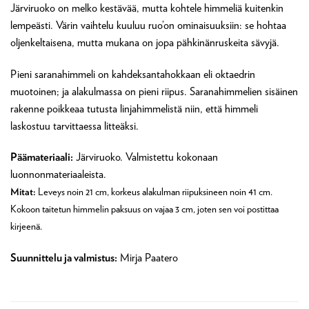
Järviruoko on melko kestävää, mutta kohtele himmeliä kuitenkin
lempeästi. Värin vaihtelu kuuluu ruo’on ominaisuuksiin: se hohtaa
oljenkeltaisena, mutta mukana on jopa pähkinänruskeita sävyjä.
Pieni saranahimmeli on kahdeksantahokkaan eli oktaedrin
muotoinen; ja alakulmassa on pieni riipus. Saranahimmelien sisäinen
rakenne poikkeaa tutusta linjahimmelistä niin, että himmeli
laskostuu tarvittaessa litteäksi.
Päämateriaali:
Järviruoko. Valmistettu kokonaan
luonnonmateriaaleista.
Mitat:
Leveys noin 21 cm, korkeus alakulman riipuksineen noin 41 cm.
Kokoon taitetun himmelin paksuus on vajaa 3 cm, joten sen voi postittaa
kirjeenä.
Suunnittelu ja valmistus:
Mirja Paatero