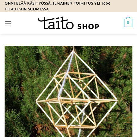
Skip
ONNI ELÄÄ KÄSITYÖSSÄ. ILMAINEN TOIMITUS YLI 100€
TILAUKSIIN SUOMESSA.
to
content
0