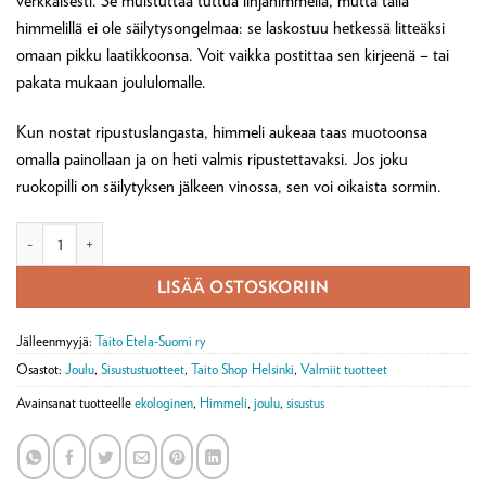
verkkaisesti. Se muistuttaa tuttua linjahimmeliä, mutta tällä
himmelillä ei ole säilytysongelmaa: se laskostuu hetkessä litteäksi
omaan pikku laatikkoonsa. Voit vaikka postittaa sen kirjeenä – tai
pakata mukaan joululomalle.
Kun nostat ripustuslangasta, himmeli aukeaa taas muotoonsa
omalla painollaan ja on heti valmis ripustettavaksi. Jos joku
ruokopilli on säilytyksen jälkeen vinossa, sen voi oikaista sormin.
Pieni saranahimmeli järviruokoa määrä
LISÄÄ OSTOSKORIIN
Jälleenmyyjä:
Taito Etela-Suomi ry
Osastot:
Joulu
,
Sisustustuotteet
,
Taito Shop Helsinki
,
Valmiit tuotteet
Avainsanat tuotteelle
ekologinen
,
Himmeli
,
joulu
,
sisustus