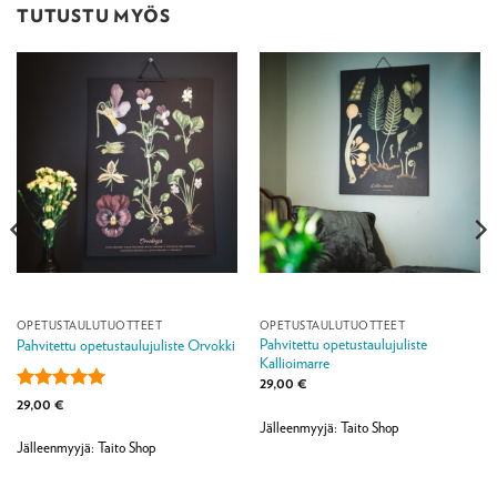
TUTUSTU MYÖS
OPETUSTAULUTUOTTEET
OPETUSTAULUTUOTTEET
Pahvitettu opetustaulujuliste
Pahvitettu opetustaulujuliste Orvokki
Kallioimarre
29,00
€
Arvostelu
29,00
€
tuotteesta:
5
Jälleenmyyjä: Taito Shop
/ 5
Jälleenmyyjä: Taito Shop