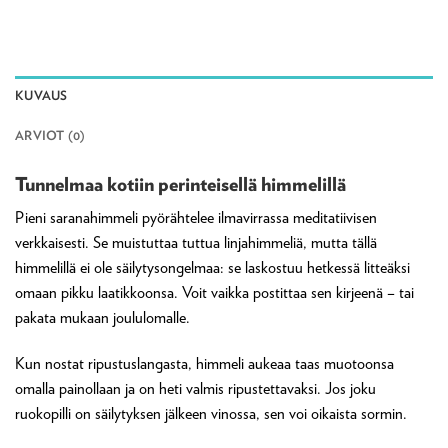
KUVAUS
ARVIOT (0)
Tunnelmaa kotiin perinteisellä himmelillä
Pieni saranahimmeli pyörähtelee ilmavirrassa meditatiivisen
verkkaisesti. Se muistuttaa tuttua linjahimmeliä, mutta tällä
himmelillä ei ole säilytysongelmaa: se laskostuu hetkessä litteäksi
omaan pikku laatikkoonsa. Voit vaikka postittaa sen kirjeenä – tai
pakata mukaan joululomalle.
Kun nostat ripustuslangasta, himmeli aukeaa taas muotoonsa
omalla painollaan ja on heti valmis ripustettavaksi. Jos joku
ruokopilli on säilytyksen jälkeen vinossa, sen voi oikaista sormin.