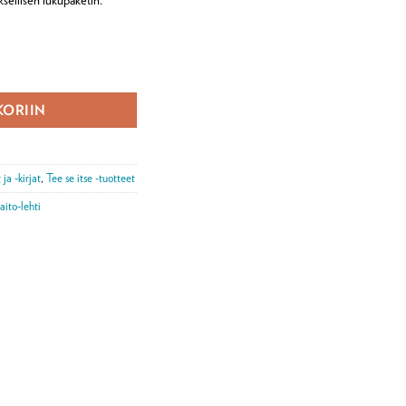
KORIIN
ja -kirjat
,
Tee se itse -tuotteet
taito-lehti