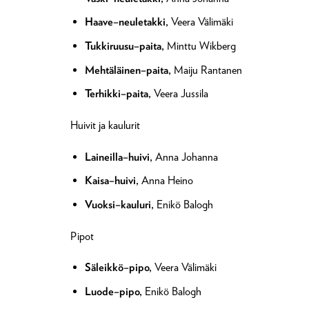
Haave–neuletakki,
Veera Välimäki
Tukkiruusu–paita,
Minttu Wikberg
Mehtäläinen–paita,
Maiju Rantanen
Terhikki–paita,
Veera Jussila
Huivit ja kaulurit
Laineilla–huivi,
Anna Johanna
Kaisa–huivi,
Anna Heino
Vuoksi–kauluri,
Enikö Balogh
Pipot
Säleikkö–pipo,
Veera Välimäki
Luode–pipo,
Enikö Balogh