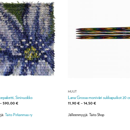
MUUT
ikepaketti, Sinivuokko
Lana Grossa moniväri sukkapuikot 20 
Hintaluokka:
Hintaluokka:
–
590,00
€
11,90
€
–
14,50
€
120,00 €
11,90 €
-
-
590,00 €
14,50 €
jä:
Taito Pirkanmaa ry
Jälleenmyyjä: Taito Shop