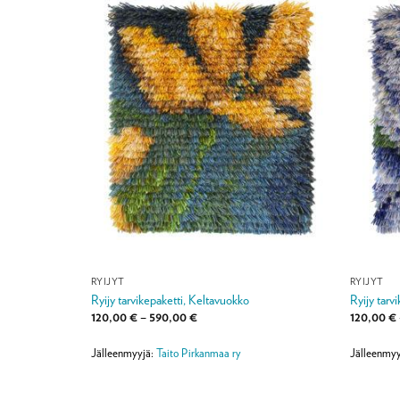
RYIJYT
RYIJYT
Ryijy tarvikepaketti, Keltavuokko
Ryijy tarv
a:
Hintaluokka:
120,00
€
–
590,00
€
120,00
€
120,00 €
-
590,00 €
Jälleenmyyjä:
Taito Pirkanmaa ry
Jälleenmyy