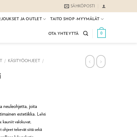
SÄHKÖPOSTI
RJOUKSET JA OUTLET
TAITO SHOP -MYYMÄLÄT
0
OTA YHTEYTTÄ
ET
/
KÄSITYÖOHJEET
/
i
a neuleohjetta, joita
timainen estetiikka.
Lehti
a: kauniit valokuvat,
et ohjeet tekevät siitä sekä
ksellisen lukupaketin.