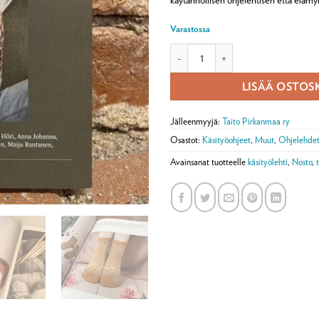
Varastossa
Neuleaarteet-lehti määrä
LISÄÄ OSTOS
Jälleenmyyjä:
Taito Pirkanmaa ry
Osastot:
Käsityöohjeet
,
Muut
,
Ohjelehdet 
Avainsanat tuotteelle
käsityölehti
,
Nosto
,