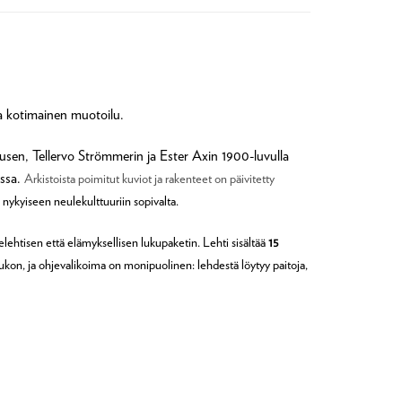
ja kotimainen muotoilu.
ttusen, Tellervo Strömmerin ja Ester Axin 1900-luvulla
ossa.
Arkistoista poimitut kuviot ja rakenteet on päivitetty
a nykyiseen neulekulttuuriin sopivalta.
ohjelehtisen että elämyksellisen lukupaketin.
Lehti sisältää
15
ukon, ja o
hjevalikoima on monipuolinen: lehdestä löytyy paitoja,