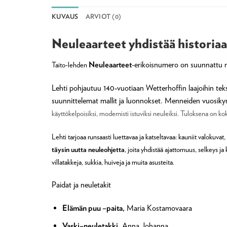
KUVAUS
ARVIOT (0)
Neuleaarteet yhdistää historia
Neuleaarteet
-erikoisnumero on suunnattu neu
Taito-lehden
Lehti pohjautuu 140‑vuotiaan Wetterhoffin laajoihin tekst
suunnittelemat mallit ja luonnokset. Menneiden vuos
käyttökelpoisiksi, modernisti istuviksi neuleiksi. Tuloksena on k
Lehti tarjoaa runsaasti luettavaa ja katseltavaa: kauniit valokuvat
täysin uutta neuleohjetta
, joita yhdistää ajattomuus, selkeys ja
villatakkeja, sukkia, huiveja ja muita asusteita.
Paidat ja neuletakit
Elämän puu –paita,
Maria Kostamovaara
Vaski–neuletakki,
Anna Johanna