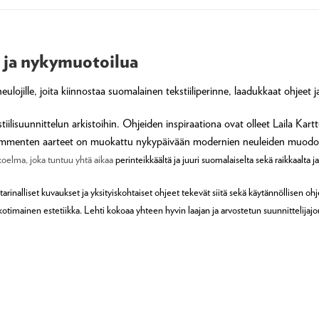
a ja nykymuotoilua
lojille, joita kiinnostaa suomalainen tekstiiliperinne, laadukkaat ohjeet 
iilisuunnittelun arkistoihin. Ohjeiden inspiraationa ovat olleet Laila Kar
ikymmenten aarteet on muokattu nykypäivään modernien neuleiden muod
okoelma, joka tuntuu yhtä aikaa
perinteikkäältä ja juuri suomalaiselta sekä
raikkaalta j
, tarinalliset kuvaukset ja yksityiskohtaiset ohjeet tekevät siitä sekä käytännöllisen 
 kotimainen estetiikka.
Lehti kokoaa yhteen hyvin laajan ja arvostetun suunnittelijajo