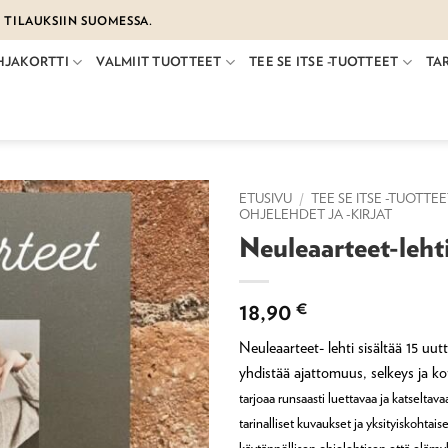
€ TILAUKSIIN SUOMESSA.
HJAKORTTI
VALMIIT TUOTTEET
TEE SE ITSE -TUOTTEET
TA
ETUSIVU
/
TEE SE ITSE -TUOTTE
OHJELEHDET JA -KIRJAT
Neuleaarteet-leht
18,90
€
Neuleaarteet- lehti sisältää 15 uutt
yhdistää ajattomuus, selkeys ja ko
tarjoaa runsaasti luettavaa ja katseltava
tarinalliset kuvaukset ja yksityiskohtais
käytännöllisen ohjelehtisen että elämy