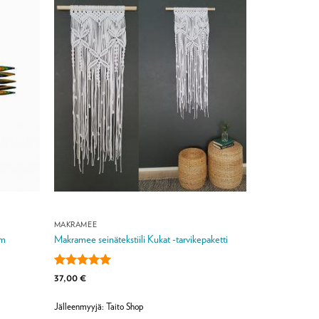
MAKRAMEE
cm
Makramee seinätekstiili Kukat -tarvikepaketti
Arvostelu
37,00
€
tuotteesta:
5
/ 5
Jälleenmyyjä: Taito Shop