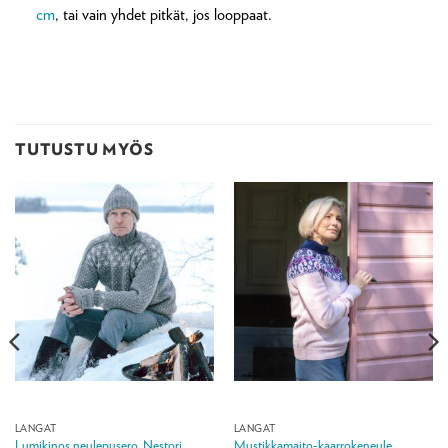
cm
, tai vain yhdet pitkät, jos looppaat.
TUTUSTU MYÖS
LANGAT
LANGAT
Lumikinos neulepusero, Nestori
Mustikkamaito-kaarrokeneule