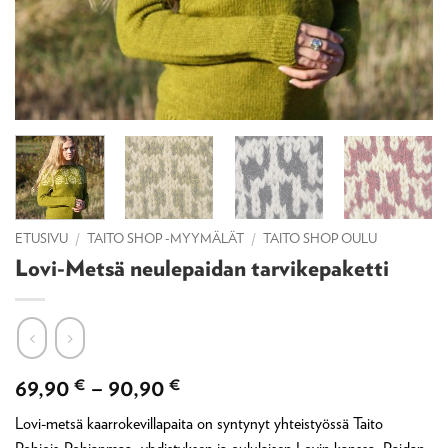
ETUSIVU
/
TAITO SHOP -MYYMÄLÄT
/
TAITO SHOP OULU
Lovi-Metsä neulepaidan tarvikepaketti
Hintaluokka:
69,90
€
–
90,90
€
69,90 €
Lovi-metsä kaarrokevillapaita on syntynyt yhteistyössä Taito
-