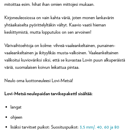
mitoittaa esim. hihat ihan omien mittojesi mukaan.
Kirjoneuleosiossa on vain kahta väriä, joten monen lankavärin
yhtäaikaiselta pyörittelyltäkin vältyt. Kaavio vaatii hieman
keskittymistä, mutta lopputulos on sen arvoinen!
Värivaihtoehtoja on kolme: vihreä-vaaleankeltainen, punainen-
vaaleankeltainen ja ikityylikäs musta-valkoinen. Vaaleankeltainen
valikoitui kuvioväriksi siksi, että se kuvastaa Lovin puun alkuperäistä
väriä, suomalaisen koivun leikattua pintaa.
Neulo oma luottoneuleesi Lovi-Metsä!
Lovi-Metsä neulepaidan tarvikepakettI sisältää:
langat
ohjeen
lisäksi tarvitset puikot: Suosituspuikot:
3,5 mm/. 40, 60 ja 80