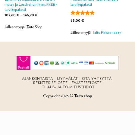
myssy ja Lossivahdin kynsikkäät -
tarvikepaketti
tarvikepaketti
Hintaluokka:
102,60
€
–
146,20
€
102,60 €
Arvostelu
65,00
€
-
tuotteesta:
5
146,20 €
Jälleenmyyjä: Taito Shop
/ 5
Jälleenmyyjä:
Taito Pirkanmaa ry
AJANKOHTAISTA
MYYMÄLÄT
OTA YHTEYTTÄ
REKISTERISELOSTE
EVÄSTESELOSTE
TILAUS- JA TOIMITUSEHDOT
Copyright 2026 ©
Taito shop