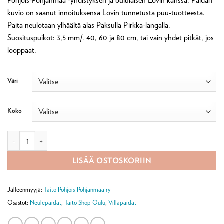
Pohjois-Pohjanmaa -yhdistyksen ja oululaisen Lovin kanssa. Paidan
90,90 €
kuvio on saanut innoituksensa Lovin tunnetusta puu-tuotteesta.
Paita neulotaan ylhäältä alas Paksulla Pirkka-langalla.
Suosituspuikot: 3,5 mm/. 40, 60 ja 80 cm, tai vain yhdet pitkät, jos
looppaat.
Väri
Koko
Lovi-Metsä neulepaidan tarvikepaketti määrä
LISÄÄ OSTOSKORIIN
Jälleenmyyjä:
Taito Pohjois-Pohjanmaa ry
Osastot:
Neulepaidat
,
Taito Shop Oulu
,
Villapaidat