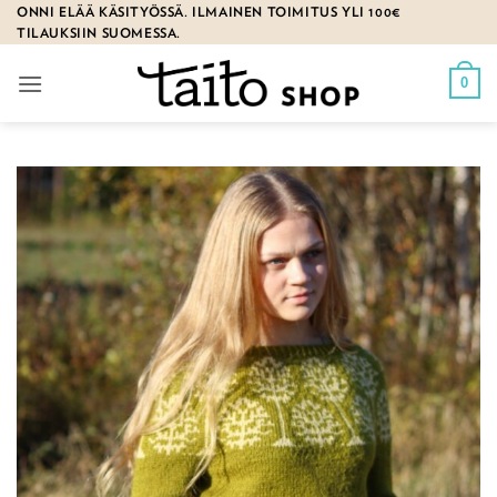
Skip
ONNI ELÄÄ KÄSITYÖSSÄ. ILMAINEN TOIMITUS YLI 100€
TILAUKSIIN SUOMESSA.
to
content
0