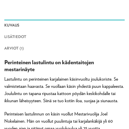
KUVAUS
LISÄTIEDOT
ARVIOT (1)
Perinteinen lastulintu on kädentaitojen
mestarinäyte
Lastulintu on perinteinen karjalainen käsinvuoltu joulukoriste. Se
valmistetaan haavasta. Se vuollaan käsin yhdestä puun kappaleesta.
Joululintu on tapana ripustaa kattoon pöydän keskikohdalle tai
ikkunan läheisyyteen. Siinä se tuo kotiin iloa, suojaa ja siunausta.
Perinteisen lastulinnun on käsin vuollut Mestarivuolija Joel
Nokelainen. Hän on vuollut puulintuja tai karjalankäkijä yli 60
vuoden ajan ja pitänyt omaa vuolukoulua yli 25 vuotta.