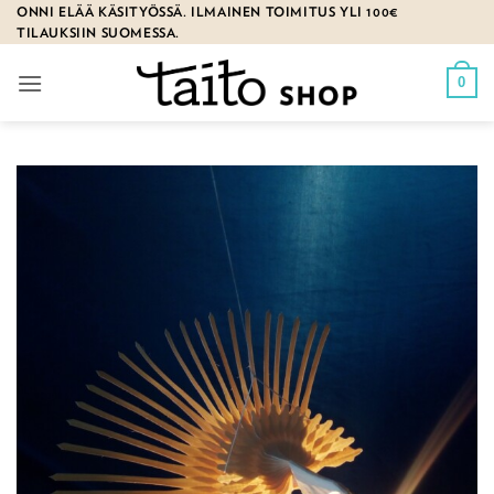
Skip
ONNI ELÄÄ KÄSITYÖSSÄ. ILMAINEN TOIMITUS YLI 100€
TILAUKSIIN SUOMESSA.
to
content
0