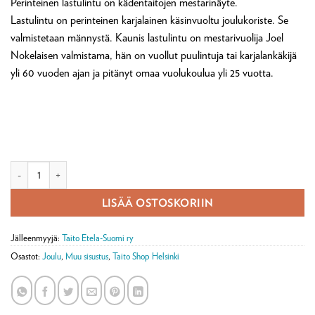
Perinteinen lastulintu on kädentaitojen mestarinäyte.
asiakkaan
arvotukseen.
Lastulintu on perinteinen karjalainen käsinvuoltu joulukoriste. Se
valmistetaan männystä. Kaunis lastulintu on mestarivuolija Joel
Nokelaisen valmistama, hän on vuollut puulintuja tai karjalankäkijä
yli 60 vuoden ajan ja pitänyt omaa vuolukoulua yli 25 vuotta.
Lastulintu määrä
LISÄÄ OSTOSKORIIN
Jälleenmyyjä:
Taito Etela-Suomi ry
Osastot:
Joulu
,
Muu sisustus
,
Taito Shop Helsinki