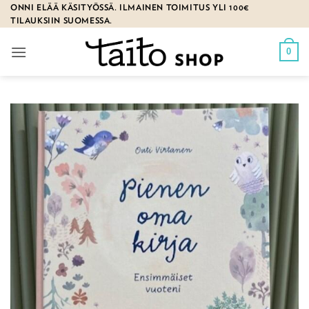
Skip
ONNI ELÄÄ KÄSITYÖSSÄ. ILMAINEN TOIMITUS YLI 100€
TILAUKSIIN SUOMESSA.
to
content
0