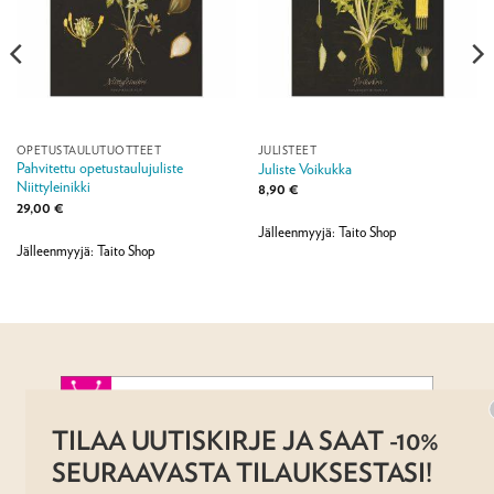
OPETUSTAULUTUOTTEET
JULISTEET
Pahvitettu opetustaulujuliste
Juliste Voikukka
Niittyleinikki
8,90
€
29,00
€
Jälleenmyyjä: Taito Shop
Jälleenmyyjä: Taito Shop
TILAA UUTISKIRJE JA SAAT -10%
AJANKOHTAISTA
MYYMÄLÄT
OTA YHTEYTTÄ
SEURAAVASTA TILAUKSESTASI!
REKISTERISELOSTE
EVÄSTESELOSTE
TILAUS- JA TOIMITUSEHDOT