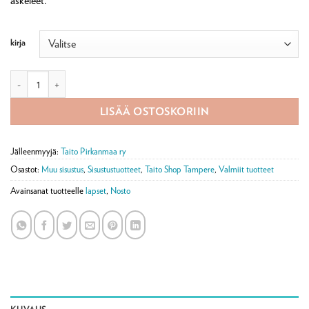
askeleet.
kirja
Pienen oma kirja/Pienen seikkailijan kirja määrä
LISÄÄ OSTOSKORIIN
Jälleenmyyjä:
Taito Pirkanmaa ry
Osastot:
Muu sisustus
,
Sisustustuotteet
,
Taito Shop Tampere
,
Valmiit tuotteet
Avainsanat tuotteelle
lapset
,
Nosto