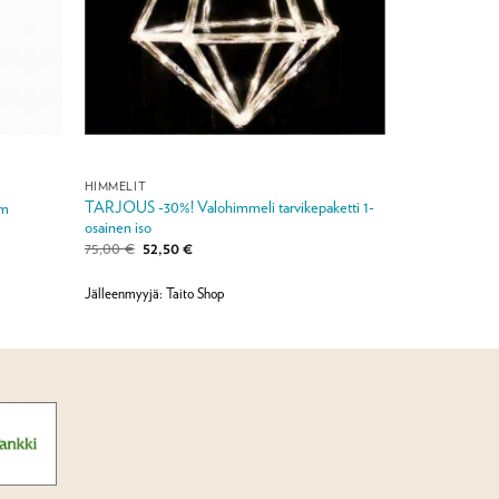
HIMMELIT
TARJOUS -30%! Valohimmeli tarvikepaketti 1-
cm
osainen iso
Alkuperäinen
Nykyinen
75,00
€
52,50
€
hinta
hinta
oli:
on:
75,00 €.
52,50 €.
Jälleenmyyjä: Taito Shop