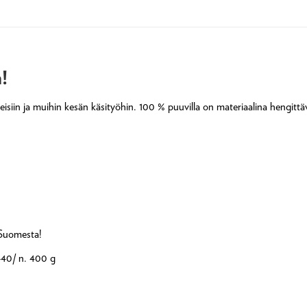
!
iin ja muihin kesän käsityöhin. 100 % puuvilla on materiaalina hengittävä
 Suomesta!
-40/ n. 400 g