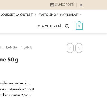
SÄHKÖPOSTI
RJOUKSET JA OUTLET
TAITO SHOP -MYYMÄLÄT
0
OTA YHTEYTTÄ
ET
/
LANGAT
/
LANA
ne 50g
illainen merseroitu
gan materiaalina 100 %
Puikkosuositus 2,5-3,5