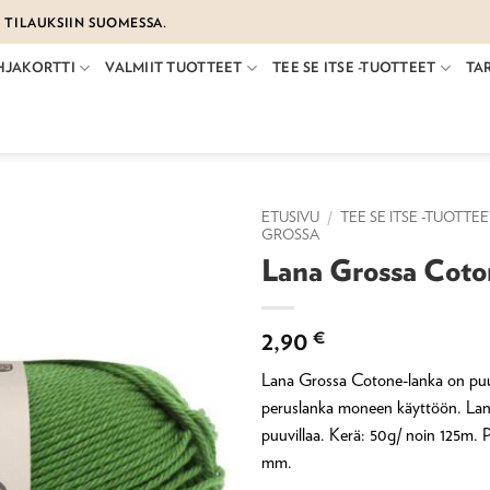
€ TILAUKSIIN SUOMESSA.
HJAKORTTI
VALMIIT TUOTTEET
TEE SE ITSE -TUOTTEET
TA
ETUSIVU
/
TEE SE ITSE -TUOTTE
GROSSA
Lana Grossa Coto
2,90
€
Lana Grossa Cotone-lanka on puuv
peruslanka moneen käyttöön. Lan
puuvillaa. Kerä: 50g/ noin 125m. 
mm.