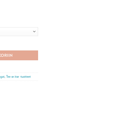
KORIIN
ngat
,
Tee se itse -tuotteet