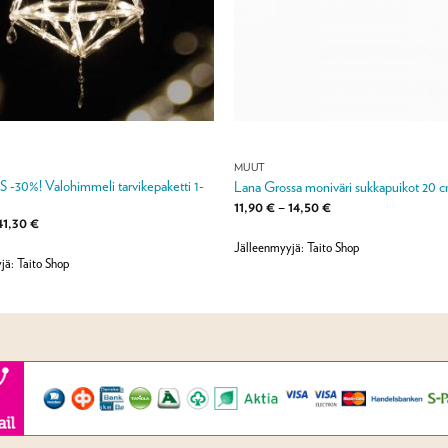
MUUT
30%! Valohimmeli tarvikepaketti 1-
Lana Grossa moniväri sukkapuikot 20 
Hintaluokka:
11,90
€
–
14,50
€
11,90 €
Alkuperäinen
Nykyinen
41,30
€
-
hinta
hinta
14,50 €
Jälleenmyyjä: Taito Shop
li:
on:
59,00 €.
41,30 €.
jä: Taito Shop