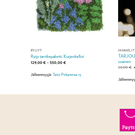
RYIJYT
HIMMELIT
TARJOUS -
Ryijy tarvikepaketti, Kurjenkellot
osainen
Hintaluokka:
129,00
€
–
550,00
€
129,00 €
59,00
€
-
550,00 €
Jälleenmyyjä:
Taito Pirkanmaa ry
o
Jälleenmyy