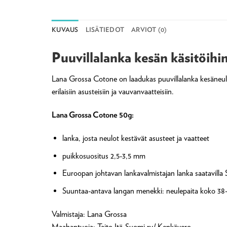
KUVAUS
LISÄTIEDOT
ARVIOT (0)
Puuvillalanka kesän käsitöihin
Lana Grossa Cotone on laadukas puuvillalanka kesäneuleis
erilaisiin asusteisiin ja vauvanvaatteisiin.
Lana Grossa Cotone 50g:
lanka, josta neulot kestävät asusteet ja vaatteet
puikkosuositus 2,5-3,5 mm
Euroopan johtavan lankavalmistajan lanka saatavilla
Suuntaa-antava langan menekki: neulepaita koko 38
Valmistaja: Lana Grossa
Maahantuoja: Taito Itä-Suomi ry/ Kenkävero