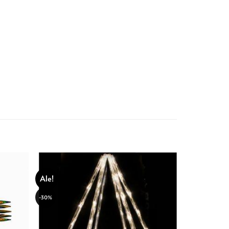
Ale!
-30%