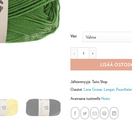
Väri
Lana Grossa Cotone 50g määrä
LISÄÄ OSTOS
Jälleenmyyjä: Taito Shop
Osastot:
Lana Grossa
,
Langat
,
Puuvillala
Avainsana tuotteelle
Nosto