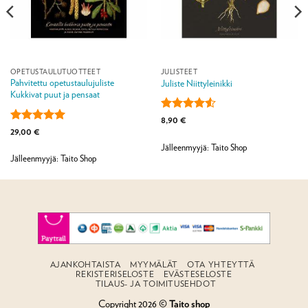
OPETUSTAULUTUOTTEET
JULISTEET
Pahvitettu opetustaulujuliste
Juliste Niittyleinikki
Kukkivat puut ja pensaat
Arvostelu
8,90
€
tuotteesta:
Arvostelu
29,00
€
4.5
/ 5
tuotteesta:
5
Jälleenmyyjä: Taito Shop
/ 5
Jälleenmyyjä: Taito Shop
AJANKOHTAISTA
MYYMÄLÄT
OTA YHTEYTTÄ
REKISTERISELOSTE
EVÄSTESELOSTE
TILAUS- JA TOIMITUSEHDOT
Copyright 2026 ©
Taito shop