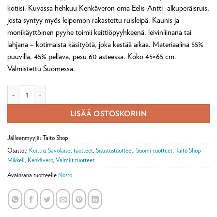
kotiisi. Kuvassa hehkuu Kenkäveron oma Eelis-Antti -alkuperäisruis,
josta syntyy myös leipomon rakastettu ruisleipä. Kaunis ja
monikäyttöinen pyyhe toimii keittiöpyyhkeenä, leivinliinana tai
lahjana – kotimaista käsityötä, joka kestää aikaa. Materiaalina 55%
puuvilla, 45% pellava, pesu 60 asteessa. Koko 45×65 cm.
Valmistettu Suomessa.
Keittiöpyyhe Ruispelto määrä
LISÄÄ OSTOSKORIIN
Jälleenmyyjä: Taito Shop
Osastot:
Keittiö
,
Savolaiset tuotteet
,
Sisustustuotteet
,
Suomi-tuotteet
,
Taito Shop
Mikkeli, Kenkävero
,
Valmiit tuotteet
Avainsana tuotteelle
Nosto