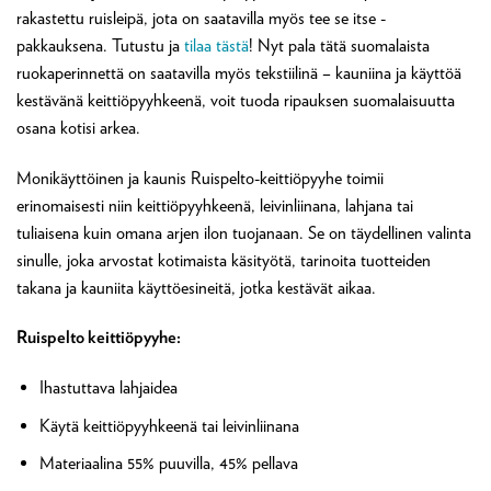
rakastettu ruisleipä, jota on saatavilla myös tee se itse -
pakkauksena. Tutustu ja
tilaa tästä
! Nyt pala tätä suomalaista
ruokaperinnettä on saatavilla myös tekstiilinä – kauniina ja käyttöä
kestävänä keittiöpyyhkeenä, voit tuoda ripauksen suomalaisuutta
osana kotisi arkea.
Monikäyttöinen ja kaunis Ruispelto-keittiöpyyhe toimii
erinomaisesti niin keittiöpyyhkeenä, leivinliinana, lahjana tai
tuliaisena kuin omana arjen ilon tuojanaan. Se on täydellinen valinta
sinulle, joka arvostat kotimaista käsityötä, tarinoita tuotteiden
takana ja kauniita käyttöesineitä, jotka kestävät aikaa.
Ruispelto keittiöpyyhe:
Ihastuttava lahjaidea
Käytä keittiöpyyhkeenä tai leivinliinana
Materiaalina 55% puuvilla, 45% pellava