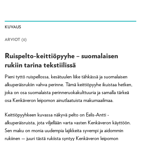
KUVAUS
ARVIOT (0)
Ruispelto-keittiöpyyhe – suomalaisen
rukiin tarina tekstiilissä
Pieni tyttö ruispellossa, kesätuulen liike tähkässä ja suomalaisen
alkuperäisrukiin vahva perinne. Tämä keittiöpyyhe ikuistaa hetken,
joka on osa suomalaista perinneruokakulttuuria ja samalla tärkeä
osa Kenkäveron leipomon ainutlaatuista makumaailmaa.
Keittiöpyyhkeen kuvassa näkyvä pelto on Eelis-Antti -
alkuperäisruista, jota viljellään varta vasten Kenkäveron käyttöön.
Sen maku on monia uudempia lajikkeita syvempi ja aidommin
rukiinen — juuri tästä rukiista syntyy Kenkäveron leipomon