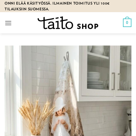
Skip
ONNI ELÄÄ KÄSITYÖSSÄ. ILMAINEN TOIMITUS YLI 100€
TILAUKSIIN SUOMESSA.
to
content
0