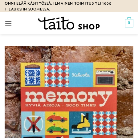
Skip
ONNI ELÄÄ KÄSITYÖSSÄ. ILMAINEN TOIMITUS YLI 100€
TILAUKSIIN SUOMESSA.
to
content
0