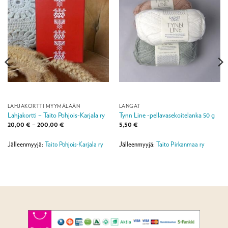
LAHJAKORTTI MYYMÄLÄÄN
LANGAT
Lahjakortti – Taito Pohjois-Karjala ry
Tynn Line -pellavasekoitelanka 50 g
Hintaluokka:
20,00
€
–
200,00
€
5,50
€
20,00 €
-
200,00 €
Jälleenmyyjä:
Taito Pohjois-Karjala ry
Jälleenmyyjä:
Taito Pirkanmaa ry