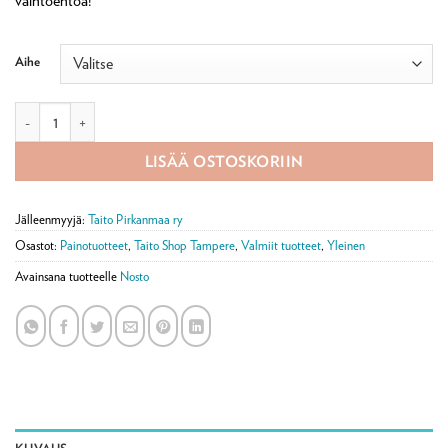
vaihtoehtoa!
Aihe
Kehvola muistipeli, kaksi versiota määrä
LISÄÄ OSTOSKORIIN
Jälleenmyyjä:
Taito Pirkanmaa ry
Osastot:
Painotuotteet
,
Taito Shop Tampere
,
Valmiit tuotteet
,
Yleinen
Avainsana tuotteelle
Nosto