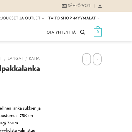
SÄHKÖPOSTI
RJOUKSET JA OUTLET
TAITO SHOP -MYYMÄLÄT
0
OTA YHTEYTTÄ
ET
/
LANGAT
/
KATIA
alpakkalanka
llinen lanka sukkien ja
Koostumus: 75% on
00g/ 360m.
vyyhdistä valmistuu