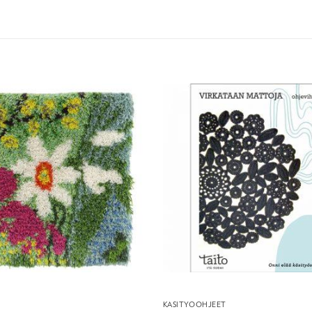
KÄSITYÖOHJEET