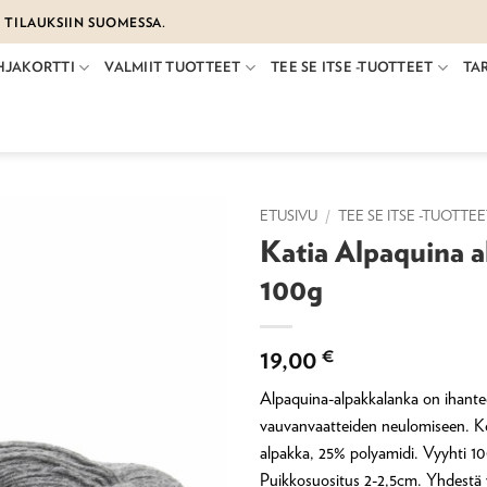
€ TILAUKSIIN SUOMESSA.
HJAKORTTI
VALMIIT TUOTTEET
TEE SE ITSE -TUOTTEET
TA
ETUSIVU
/
TEE SE ITSE -TUOTTE
Katia Alpaquina 
100g
19,00
€
Alpaquina-alpakkalanka on ihantee
vauvanvaatteiden neulomiseen. 
alpakka, 25% polyamidi. Vyyhti 1
Puikkosuositus 2-2,5cm. Yhdestä 