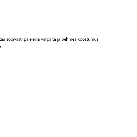
tää sopivasti palelevia varpaita ja pehmeä koostumus
n.