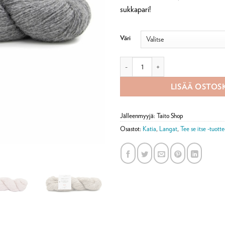
sukkapari!
Väri
Katia Alpaquina alpakkalanka 100g
LISÄÄ OSTOS
Jälleenmyyjä: Taito Shop
Osastot:
Katia
,
Langat
,
Tee se itse -tuotte