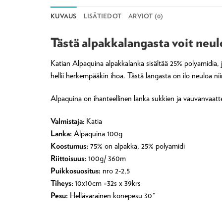
KUVAUS
LISÄTIEDOT
ARVIOT (0)
Tästä alpakkalangasta voit neul
Katian Alpaquina alpakkalanka sisältää 25% polyamidia, 
hellii herkempääkin ihoa. Tästä langasta on ilo neuloa nii
Alpaquina on ihanteellinen lanka sukkien ja vauvanvaat
Valmistaja:
Katia
Lanka:
Alpaquina 100g
Koostumus:
75% on alpakka, 25% polyamidi
Riittoisuus:
100g/ 360m
Puikkosuositus:
nro 2-2,5
Tiheys:
10x10cm =32s x 39krs
Pesu:
Hellävarainen konepesu 30
°