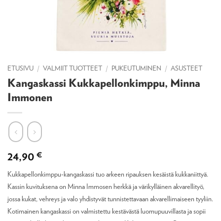
ETUSIVU
/
VALMIIT TUOTTEET
/
PUKEUTUMINEN
/
ASUSTEET
Kangaskassi Kukkapellonkimppu, Minna
Immonen
24,90
€
Kukkapellonkimppu-kangaskassi
tuo arkeen ripauksen kesäistä kukkaniittyä.
Kassin kuvituksena on Minna Immosen herkkä ja värikylläinen akvarellityö,
jossa kukat, vehreys ja valo yhdistyvät tunnistettavaan akvarellimaiseen tyyliin.
Kotimainen kangaskassi on valmistettu kestävästä luomupuuvillasta ja sopii