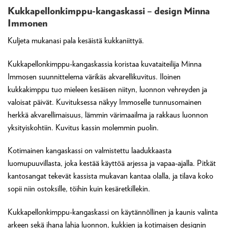
Kukkapellonkimppu-kangaskassi – design Minna
Immonen
Kuljeta mukanasi pala kesäistä kukkaniittyä.
Kukkapellonkimppu-kangaskassia koristaa kuvataiteilija Minna
Immosen suunnittelema värikäs akvarellikuvitus. Iloinen
kukkakimppu tuo mieleen kesäisen niityn, luonnon vehreyden ja
valoisat päivät. Kuvituksessa näkyy Immoselle tunnusomainen
herkkä akvarellimaisuus, lämmin värimaailma ja rakkaus luonnon
yksityiskohtiin. Kuvitus kassin molemmin puolin.
Kotimainen kangaskassi on valmistettu laadukkaasta
luomupuuvillasta, joka kestää käyttöä arjessa ja vapaa-ajalla. Pitkät
kantosangat tekevät kassista mukavan kantaa olalla, ja tilava koko
sopii niin ostoksille, töihin kuin kesäretkillekin.
Kukkapellonkimppu-kangaskassi on käytännöllinen ja kaunis valinta
arkeen sekä ihana lahja luonnon, kukkien ja kotimaisen designin