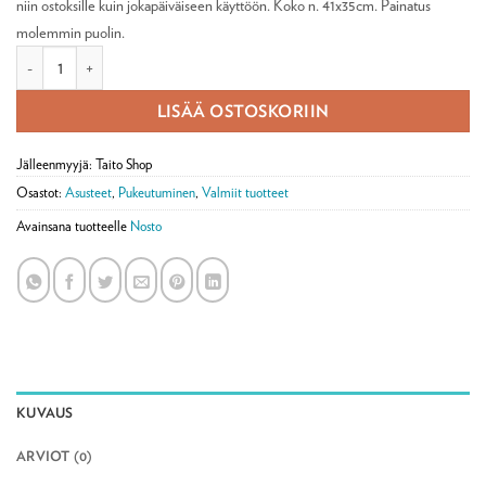
niin ostoksille kuin jokapäiväiseen käyttöön. Koko n. 41x35cm. Painatus
molemmin puolin.
Kangaskassi Kukkapellonkimppu, Minna Immonen määrä
LISÄÄ OSTOSKORIIN
Jälleenmyyjä: Taito Shop
Osastot:
Asusteet
,
Pukeutuminen
,
Valmiit tuotteet
Avainsana tuotteelle
Nosto
KUVAUS
ARVIOT (0)