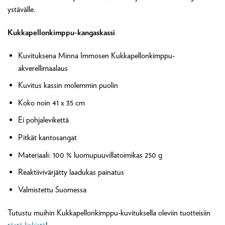
ystävälle.
Kukkapellonkimppu-kangaskassi
Kuvituksena Minna Immosen Kukkapellonkimppu-
akverellimaalaus
Kuvitus kassin molemmin puolin
Koko noin 41 x 35 cm
Ei pohjalevikettä
Pitkät kantosangat
Materiaali: 100 % luomupuuvillatoimikas 250 g
Reaktiivivärjätty laadukas painatus
Valmistettu Suomessa
Tutustu muihin Kukkapellonkimppu-kuvituksella oleviin tuotteisiin