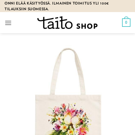
Skip
ONNI ELÄÄ KÄSITYÖSSÄ. ILMAINEN TOIMITUS YLI 100€
TILAUKSIIN SUOMESSA.
to
content
0