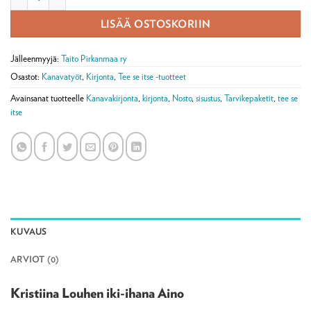
LISÄÄ OSTOSKORIIN
Jälleenmyyjä:
Taito Pirkanmaa ry
Osastot:
Kanavatyöt
,
Kirjonta
,
Tee se itse -tuotteet
Avainsanat tuotteelle
Kanavakirjonta
,
kirjonta
,
Nosto
,
sisustus
,
Tarvikepaketit
,
tee se
itse
KUVAUS
ARVIOT (0)
Kristiina Louhen iki-ihana Aino