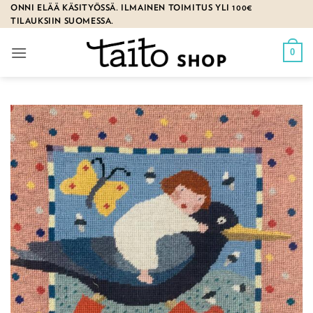
Skip
ONNI ELÄÄ KÄSITYÖSSÄ. ILMAINEN TOIMITUS YLI 100€
TILAUKSIIN SUOMESSA.
to
content
0