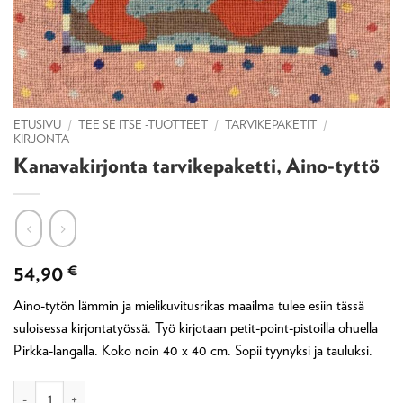
ETUSIVU
/
TEE SE ITSE -TUOTTEET
/
TARVIKEPAKETIT
/
KIRJONTA
Kanavakirjonta tarvikepaketti, Aino-tyttö
54,90
€
Aino-tytön lämmin ja mielikuvitusrikas maailma tulee esiin tässä
suloisessa kirjontatyössä. Työ kirjotaan petit-point-pistoilla ohuella
Pirkka-langalla. Koko noin 40 x 40 cm. Sopii tyynyksi ja tauluksi.
Kanavakirjonta tarvikepaketti, Aino-tyttö määrä