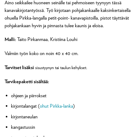
Aino seikkailee huoneen seinälle tai pehmoiseen tyynyyn tässä
kanavakirjotantyössä. Työ kirjotaan pohjakankaalle kaksinkertaisella
ohuella Pirkka-langalla petit-point- kanavapistoilla, pistot täyttävät
pohjakankaan hyvin ja pinnasta tulee kaunis ja eloisa.
Malli:
Taito Pirkanmaa, Kristiina Louhi
Valmiin työn koko on noin 40 x 40 cm.
Tarvitset lisäksi
s
isustyynyn
tai
taulun kehykset
.
Tarvikepaketti sisältää:
ohjeen ja piirrokset
kirjontalangat (
ohut Pirkka-lanka
)
kirjontaneulan
kangastussin